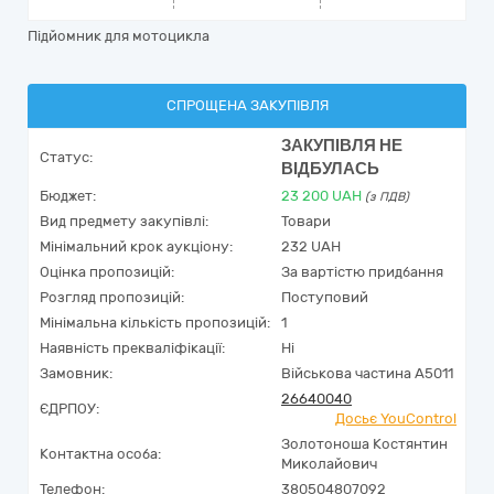
Підйомник для мотоцикла
СПРОЩЕНА ЗАКУПІВЛЯ
ЗАКУПІВЛЯ НЕ
Статус:
ВІДБУЛАСЬ
Бюджет:
23 200
UAH
(з ПДВ)
Вид предмету закупівлі:
Товари
Мінімальний крок аукціону:
232 UAH
Оцінка пропозицій:
За вартістю придбання
Розгляд пропозицій:
Поступовий
Мінімальна кількість пропозицій:
1
Наявність прекваліфікації:
Ні
Замовник:
Військова частина А5011
26640040
ЄДРПОУ:
Досьє YouControl
Золотоноша Костянтин
Контактна особа:
Миколайович
Телефон:
380504807092