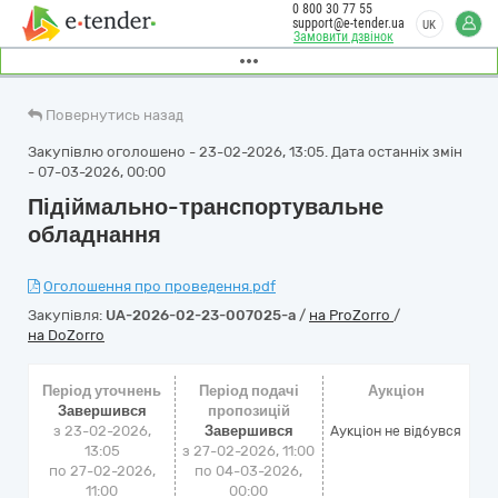
0 800 30 77 55
support@e-tender.ua
UK
Замовити дзвінок
Повернутись назад
Закупівлю оголошено - 23-02-2026, 13:05. Дата останніх змін
- 07-03-2026, 00:00
Підіймально-транспортувальне
обладнання
Оголошення про проведення.pdf
Закупівля:
UA-2026-02-23-007025-a
/
на ProZorro
/
на DoZorro
Період уточнень
Період подачі
Аукціон
Завершився
пропозицій
з 23-02-2026,
Завершився
Аукціон не відбувся
13:05
з 27-02-2026, 11:00
по 27-02-2026,
по 04-03-2026,
11:00
00:00