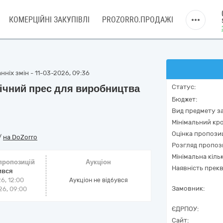
КОМЕРЦІЙНІ ЗАКУПІВЛІ
PROZORRO.ПРОДАЖІ
ніх змін - 11-03-2026, 09:36
ічний прес для виробництва
Статус:
Бюджет:
Вид предмету за
Мінімальний кро
Оцінка пропозиц
/
на DoZorro
Розгляд пропоз
Мінімальна кіль
 пропозицій
Аукціон
Наявність прекв
ився
6, 12:00
Аукціон не відбувся
Замовник:
6, 09:00
ЄДРПОУ:
Сайт: