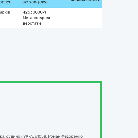
ОСЛУГ:
021:2015 (CPV)
арків
42630000-1
Металообробні
верстати
ка, будинок 99-А
,
61058
,
Роман Федоренко