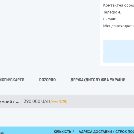
Контактна особ
Телефон:
E-mail:
Місцезнаходжен
МОГИ/СКАРГИ
DOZORRO
ДЕРЖАУДИТСЛУЖБА УКРАЇНИ
имний г
...
390 000
UAH
(без ПДВ)
КІЛЬКІСТЬ /
АДРЕСА ДОСТАВКИ /
СТРОК ПО
ВЛІ