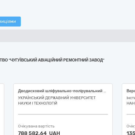
зиціями
МСТВО "ЧУГУЇВСЬКИЙ АВІАЦІЙНИЙ РЕМОНТНИЙ ЗАВОД"
Дводисковий шлiфувально-полiрувальний станок NANO-2000S з комплектом розхідних матеріалів
УКРАЇНСЬКИЙ ДЕРЖАВНИЙ УНІВЕРСИТЕТ
Інст
НАУКИ І ТЕХНОЛОГІЙ
НАН
Очікувана вартість
Очік
788 582,64 UAH
13