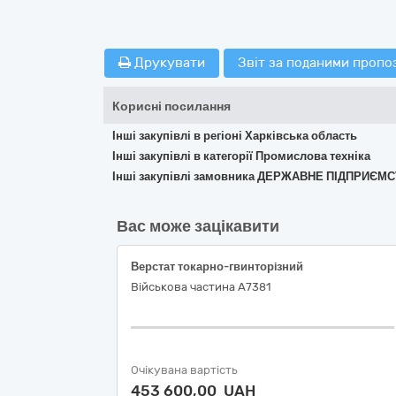
Друкувати
Звіт за поданими пропо
Корисні посилання
Інші закупівлі в регіоні Харківська область
Інші закупівлі в категорії Промислова техніка
Інші закупівлі замовника ДЕРЖАВНЕ ПІДПРИЄ
Вас може зацікавити
Верстат токарно-гвинторiзний
Військова частина А7381
Очікувана вартість
453 600,00 UAH