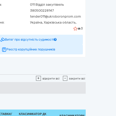
а:
011 Відділ закупівель
380500228147
tender011@ukroboronprom.com
ня:
Україна
,
Харківська область,
3
Витяг про відсутність судимості
Реєстр корупційних порушників
+
-
відкрити всі
закрити всі
СТАВКИ/
КЛАСИФІКАТОР ДК
КЛАСИФІКАТОРИ