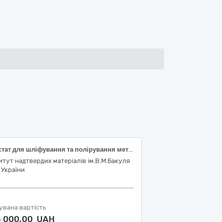
Верстат для шліфування та полірування металографічних зразків
итут надтвердих матеріалів ім.В.М.Бакуля
 України
увана вартість
5 000,00 UAH