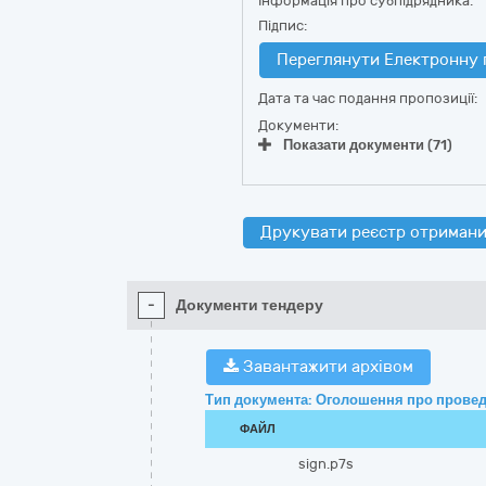
Інформація про субпідрядника:
Підпис:
Переглянути Електронну 
Дата та час подання пропозиції:
Документи:
Показати документи (71)
Друкувати реєстр отримани
-
Документи тендеру
Завантажити архівом
Тип документа: Оголошення про провед
ФАЙЛ
sign.p7s