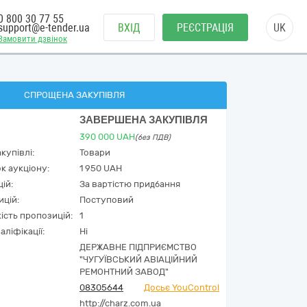
0 800 30 77 55
support@e-tender.ua
ВХІД
РЕЄСТРАЦІЯ
UK
Замовити дзвінок
СПРОЩЕНА ЗАКУПІВЛЯ
ЗАВЕРШЕНА ЗАКУПІВЛЯ
390 000
UAH
(без ПДВ)
купівлі:
Товари
к аукціону:
1 950 UAH
ій:
За вартістю придбання
ицій:
Поступовий
кість пропозицій:
1
аліфікації:
Ні
ДЕРЖАВНЕ ПІДПРИЄМСТВО
"ЧУГУЇВСЬКИЙ АВІАЦІЙНИЙ
РЕМОНТНИЙ ЗАВОД"
08305644
Досьє YouControl
http://charz.com.ua