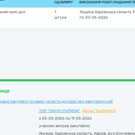
ОД.ВИМІРУ
ВИКОНАННЯ РОБІТ/НАДАННЯ П
ний прес для
1
Україна
Харківська область
Х
штука
по 30-06-2026
ожця
ця закупівлі та намір укласти договір про закупівлю.pdf
ТОВ "ЛАУНЧ УКРАЇНА"
Досьє YouControl
з 03-03-2026 по 11-03-2026
учасник виграв закупівлю
Україна
,
Харківська область
,
Харків,
вул.Клочківсь