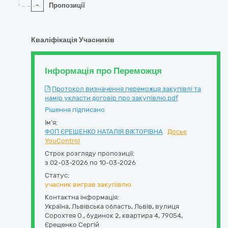
-
Пропозиції
Кваліфікація Учасників
Інформація про Переможця
Протокол визначення переможця закупівлі та
намір укласти договір про закупівлю.pdf
Рішення підписано
Ім'я:
ФОП ЄРЕЩЕНКО НАТАЛІЯ ВІКТОРІВНА
Досьє
YouControl
Строк розгляду пропозиції:
з 02-03-2026 по 10-03-2026
Статус:
учасник виграв закупівлю
Контактна інформація:
Україна
,
Львівська область
,
Львів,
вулиця
Сорохтея О., будинок 2, квартира 4
,
79054
,
Єрещенко Сергій