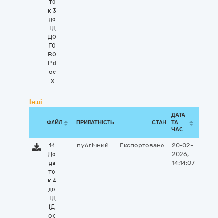
то
к 3
до
ТД
ДО
ГО
ВО
Р.d
oc
x
Інші
ДАТА
ФАЙЛ
ПРИВАТНІСТЬ
СТАН
ТА
ЧАС
14
публічний
Експортовано:
20-02-
До
2026,
да
14:14:07
то
к 4
до
ТД
(Д
ок