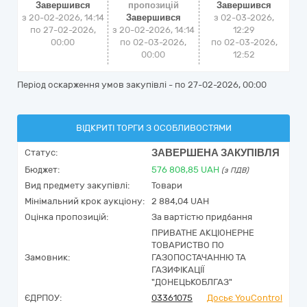
Завершився
пропозицій
Завершився
з 20-02-2026, 14:14
Завершився
з
02-03-2026,
по 27-02-2026,
з 20-02-2026, 14:14
12:29
00:00
по 02-03-2026,
по
02-03-2026,
00:00
12:52
Період оскарження умов закупівлі - по
27-02-2026, 00:00
ВІДКРИТІ ТОРГИ З ОСОБЛИВОСТЯМИ
ЗАВЕРШЕНА ЗАКУПІВЛЯ
Статус:
Бюджет:
576 808,85
UAH
(з ПДВ)
Вид предмету закупівлі:
Товари
Мінімальний крок аукціону:
2 884,04 UAH
Оцінка пропозицій:
За вартістю придбання
ПРИВАТНЕ АКЦІОНЕРНЕ
ТОВАРИСТВО ПО
Замовник:
ГАЗОПОСТАЧАННЮ ТА
ГАЗИФІКАЦІЇ
"ДОНЕЦЬКОБЛГАЗ"
ЄДРПОУ:
03361075
Досьє YouControl