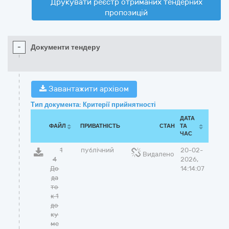
Друкувати реєстр отриманих тендерних
пропозицій
-
Документи тендеру
Завантажити архівом
Тип документа: Критерії прийнятності
ДАТА
ФАЙЛ
ПРИВАТНІСТЬ
СТАН
ТА
ЧАС
1
публічний
20-02-
Видалено
4
2026,
До
14:14:07
да
то
к 1
до
ку
ме