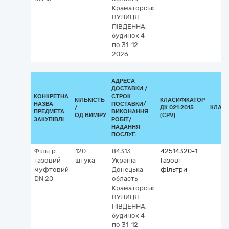
Краматорськ
ВУЛИЦЯ
ПІВДЕННА,
будинок 4
по 31-12-
2026
АДРЕСА
ДОСТАВКИ /
КОНКРЕТНА
СТРОК
КІЛЬКІСТЬ
КЛАСИФІКАТОР
НАЗВА
ПОСТАВКИ/
/
ДК 021:2015
КЛАСИ
ПРЕДМЕТА
ВИКОНАННЯ
ОД.ВИМІРУ
(CPV)
ЗАКУПІВЛІ
РОБІТ/
НАДАННЯ
ПОСЛУГ:
Фільтр
120
84313
42514320-1
газовий
штука
Україна
Газові
муфтовий
Донецька
фільтри
DN 20
область
Краматорськ
ВУЛИЦЯ
ПІВДЕННА,
будинок 4
по 31-12-