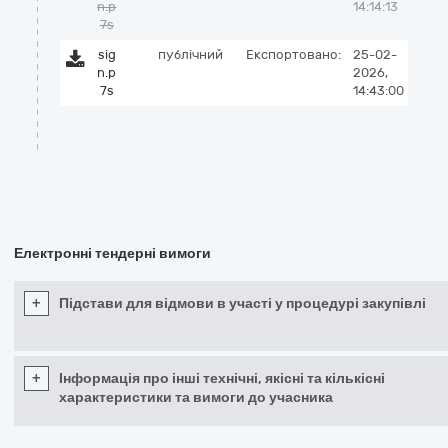
n.p
14:14:13
7s
sig
публічний
Експортовано:
25-02-
n.p
2026,
7s
14:43:00
Електронні тендерні вимоги
+
Підстави для відмови в участі у процедурі закупівлі
+
Інформація про інші технічні, якісні та кількісні
характеристики та вимоги до учасника