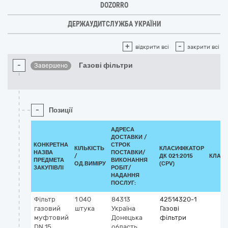
DOZORRO
ДЕРЖАУДИТСЛУЖБА УКРАЇНИ
+
-
відкрити всі
закрити всі
-
Газові фільтри
Завершено
-
Позиції
АДРЕСА
ДОСТАВКИ /
КОНКРЕТНА
СТРОК
КІЛЬКІСТЬ
КЛАСИФІКАТОР
НАЗВА
ПОСТАВКИ/
/
ДК 021:2015
КЛАСИ
ПРЕДМЕТА
ВИКОНАННЯ
ОД.ВИМІРУ
(CPV)
ЗАКУПІВЛІ
РОБІТ/
НАДАННЯ
ПОСЛУГ:
Фільтр
1 040
84313
42514320-1
газовий
штука
Україна
Газові
муфтовий
Донецька
фільтри
DN 15
область