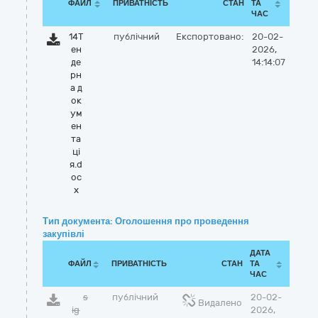
ФАЙЛ
ПРИВАТНІСТЬ
СТАН
ТА
ЧАС
14Т
публічний
Експортовано:
20-02-
ен
2026,
де
14:14:07
рн
а д
ок
ум
ен
та
ці
я.d
oc
x
Тип документа: Оголошення про проведення
закупівлі
ДАТА
ФАЙЛ
ПРИВАТНІСТЬ
СТАН
ТА
ЧАС
s
публічний
20-02-
Видалено
ig
2026,