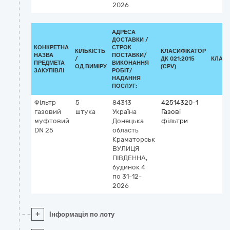
2026
АДРЕСА
ДОСТАВКИ /
КОНКРЕТНА
СТРОК
КІЛЬКІСТЬ
КЛАСИФІКАТОР
НАЗВА
ПОСТАВКИ/
/
ДК 021:2015
КЛАСИ
ПРЕДМЕТА
ВИКОНАННЯ
ОД.ВИМІРУ
(CPV)
ЗАКУПІВЛІ
РОБІТ/
НАДАННЯ
ПОСЛУГ:
Фільтр
5
84313
42514320-1
газовий
штука
Україна
Газові
муфтовий
Донецька
фільтри
DN 25
область
Краматорськ
ВУЛИЦЯ
ПІВДЕННА,
будинок 4
по 31-12-
2026
+
Інформація по лоту