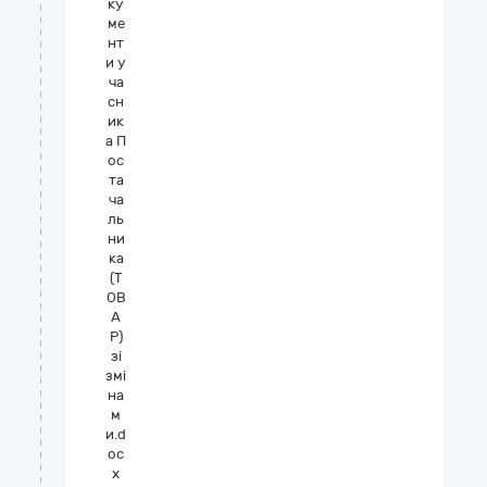
ку
ме
нт
и у
ча
сн
ик
а П
ос
та
ча
ль
ни
ка
(Т
ОВ
А
Р)
зі
змі
на
м
и.d
oc
x