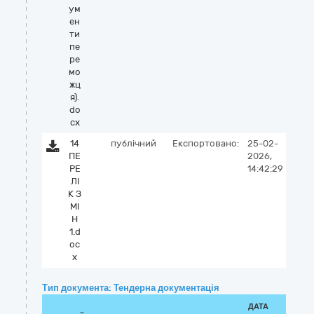
ум
ен
ти
пе
ре
мо
жц
я).
do
cx
14
публічний
Експортовано:
25-02-
ПЕ
2026,
РЕ
14:42:29
ЛІ
К З
МІ
Н
1.d
oc
x
Тип документа: Тендерна документація
ДАТА