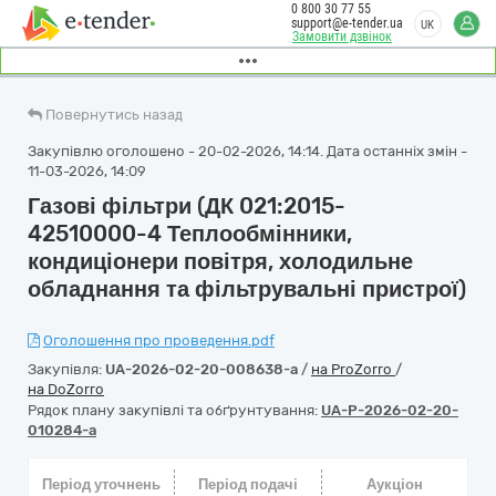
0 800 30 77 55
support@e-tender.ua
UK
Замовити дзвінок
Повернутись назад
Закупівлю оголошено - 20-02-2026, 14:14. Дата останніх змін -
11-03-2026, 14:09
Газові фільтри (ДК 021:2015-
42510000-4 Теплообмінники,
кондиціонери повітря, холодильне
обладнання та фільтрувальні пристрої)
Оголошення про проведення.pdf
Закупівля:
UA-2026-02-20-008638-a
/
на ProZorro
/
на DoZorro
Рядок плану закупівлі та обґрунтування:
UA-P-2026-02-20-
010284-a
Період уточнень
Період подачі
Аукціон