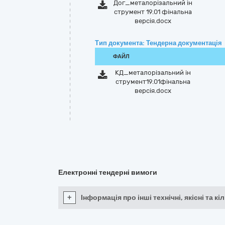
Дог_металорізальний ін
струмент 19.01 фінальна
версія.docx
Тип документа: Тендерна документація
ФАЙЛ
КД_металорізальний ін
струмент19.01фінальна
версія.docx
Електронні тендерні вимоги
+
Інформація про інші технічні, якісні та 