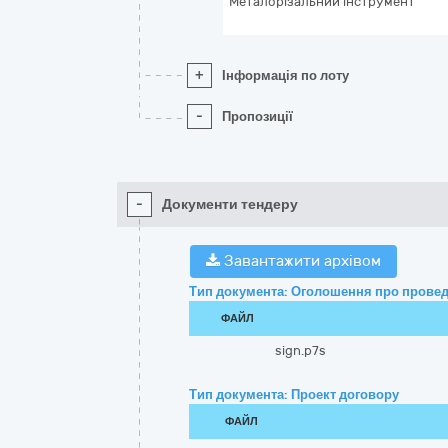
Металорізальний інструмент
+
Інформація по лоту
-
Пропозиції
-
Документи тендеру
Завантажити архівом
Тип документа: Оголошення про провед
ФАЙЛ
sign.p7s
Тип документа: Проект договору
ФАЙЛ