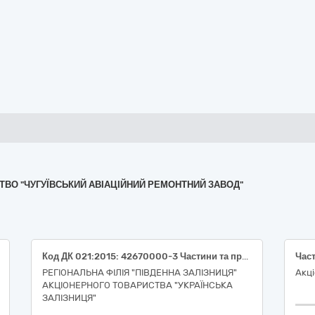
МСТВО "ЧУГУЇВСЬКИЙ АВІАЦІЙНИЙ РЕМОНТНИЙ ЗАВОД"
Код ДК 021:2015: 42670000-3 Частини та приладдя до верстатів (фрези кільцеві).
РЕГІОНАЛЬНА ФІЛІЯ "ПІВДЕННА ЗАЛІЗНИЦЯ"
Акці
АКЦІОНЕРНОГО ТОВАРИСТВА "УКРАЇНСЬКА
ЗАЛІЗНИЦЯ"