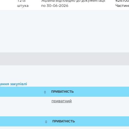
1 213
Україна
Відповідно до документації
426700
штука
по 30-06-2026
Частин
ення закупівлі
ПРИВАТНІСТЬ
приватний
ПРИВАТНІСТЬ