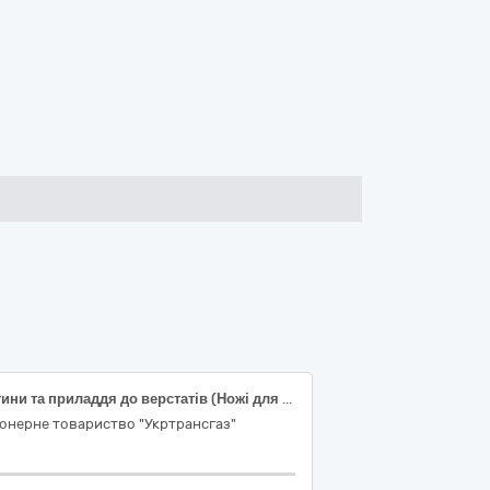
Частини та приладдя до верстатів (Ножі для металообробних верстатів)
онерне товариство "Укртрансгаз"