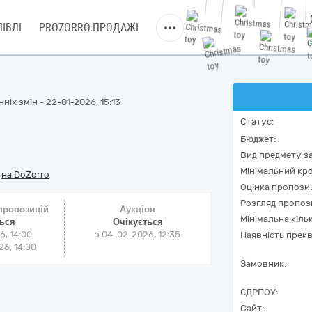
ІВЛІ
PROZORRO.ПРОДАЖІ
ніх змін - 22-01-2026, 15:13
Статус:
Бюджет:
Вид предмету за
Мінімальний кро
/
на DoZorro
Оцінка пропозиц
Розгляд пропоз
 пропозицій
Аукціон
Мінімальна кіль
ться
Очікується
6, 14:00
з
04-02-2026, 12:35
Наявність прекв
6, 14:00
Замовник:
ЄДРПОУ:
Сайт: