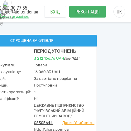
0 800 30 77 55
support@e-tender.ua
ВХІД
РЕЄСТРАЦІЯ
UK
Замовити дзвінок
СПРОЩЕНА ЗАКУПІВЛЯ
ПЕРІОД УТОЧНЕНЬ
3 212 166,76
UAH
(без ПДВ)
купівлі:
Товари
к аукціону:
16 060,83 UAH
ій:
За вартістю придбання
ицій:
Поступовий
кість пропозицій:
1
аліфікації:
Ні
ДЕРЖАВНЕ ПІДПРИЄМСТВО
"ЧУГУЇВСЬКИЙ АВІАЦІЙНИЙ
РЕМОНТНИЙ ЗАВОД"
08305644
Досьє YouControl
http://charz.com.ua