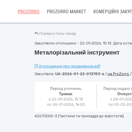
PROZORRO
PROZORRO MARKET
КОМЕРЦІЙНІ ЗАКУП
Повернутись назад
Закупівлю оголошено - 22-01-2026, 15:13. Дата остан
Металорізальний інструмент
Оголошення про проведення.pdf
Закупівля:
UA-2026-01-22-013783-a
/
на ProZorro
Період уточнень
Період подачі
Триває
Очікує
з 22-01-2026, 15:13
з 28-01-202
по 28-01-2026, 14:00
по 03-02-202
42670000-3 (Частини та приладдя до верстатів)