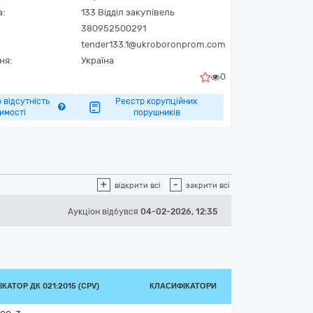
а:
133 Відділ закупівель
380952500291
tender133.1@ukroboronprom.com
ня:
Україна
0
 відсутність
Реєстр корупційних
имості
порушників
+
-
відкрити всі
закрити всі
Аукціон відбувся
04-02-2026, 12:35
КАТОР ДК 021:2015 (CPV)
КЛАСИФІКАТОРИ