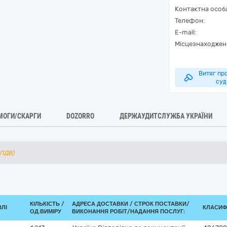
Контактна особ
Телефон:
E-mail:
Місцезнаходжен
Витяг про
суд
МОГИ/СКАРГИ
DOZORRO
ДЕРЖАУДИТСЛУЖБА УКРАЇНИ
 ПДВ)
КІЛЬКІСТЬ /
АДРЕСА ДОСТАВКИ /
СТРОК ПОСТАВКИ/
ВЛІ
КЛАСИФІ
ОД.ВИМІРУ
ВИКОНАННЯ РОБІТ/НАДАННЯ ПОСЛУГ: