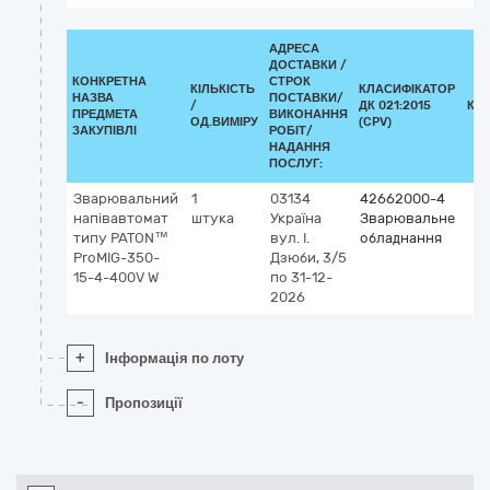
АДРЕСА
ДОСТАВКИ /
КОНКРЕТНА
СТРОК
КІЛЬКІСТЬ
КЛАСИФІКАТОР
НАЗВА
ПОСТАВКИ/
/
ДК 021:2015
КЛ
ПРЕДМЕТА
ВИКОНАННЯ
ОД.ВИМІРУ
(CPV)
ЗАКУПІВЛІ
РОБІТ/
НАДАННЯ
ПОСЛУГ:
Зварювальний
1
03134
42662000-4
напівавтомат
штука
Україна
Зварювальне
типу PATON™
вул. І.
обладнання
ProMIG-350-
Дзюби, 3/5
15-4-400V W
по 31-12-
2026
+
Інформація по лоту
-
Пропозиції