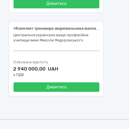
Дивитись
«Комплект тренажера зварювальника малоамперний ТСМД-01 або еквівалент (робочий стіл, зварювальні зразки, система позиціонування, аудіовізуальна система, зварювальні пальники та імітатор подачі присадного дроту, технологічний інтерфейс, ноубук інструктора, маска зварювальника з вбудованими окулярами віртуальної дійсності, програмне забезпечення); зварювальний апарат (мультисистема: механізоване дугове зварювання плавким металевим електродом в захисних газах, ручне дугове зварювання покритими електродами і ручне дугове зварювання неплавким металевим електродом в інертних газах); апарат повітряно-плазмової різки з ручним різаком та додатковим приладдям за кодом ДК 021:2015: 42660000-0 - Інструменти для паяння м’яким і твердим припоєм та для зварювання, машини та устаткування для поверхневої термообробки і гарячого напилювання» (фінансується Європейським Союзом — Ukraine Facility)
Центральноукраїнське вище професійне
училище імені Миколи Федоровського
Очікувана вартість
2 940 000,00 UAH
з ПДВ
Дивитись