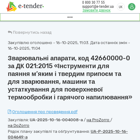
0 800 30 77 55
support@e-tender.ua
UK
Замовити дзвінок
Повернутись назад
Закупівлю оголошено - 16-10-2025, 11:03. Дата останніх змін -
16-10-2025, 11:04
Зварювальні апарати, код 42660000-0
за ДК 021:2015 «Інструменти для
паяння м’яким і твердим припоєм та
для зварювання, машини та
устаткування для поверхневої
термообробки і гарячого напилювання»
Оголошення про проведення.pdf
Закупівля:
UA-2025-10-16-004008-a
/
на ProZorro
/
на DoZorro
Рядок плану закупівлі та обґрунтування:
UA-P-2025-10-16-
004649-a