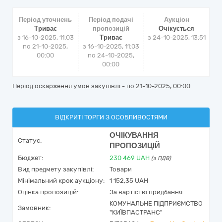
Період уточнень
Період подачі
Аукціон
Триває
пропозицій
Очікується
з 16-10-2025, 11:03
Триває
з
24-10-2025, 13:51
по 21-10-2025,
з 16-10-2025, 11:03
00:00
по 24-10-2025,
00:00
Період оскарження умов закупівлі - по
21-10-2025, 00:00
ВІДКРИТІ ТОРГИ З ОСОБЛИВОСТЯМИ
ОЧІКУВАННЯ
Статус:
ПРОПОЗИЦІЙ
Бюджет:
230 469
UAH
(з ПДВ)
Вид предмету закупівлі:
Товари
Мінімальний крок аукціону:
1 152,35 UAH
Оцінка пропозицій:
За вартістю придбання
КОМУНАЛЬНЕ ПІДПРИЄМСТВО
Замовник:
"КИЇВПАСТРАНС"