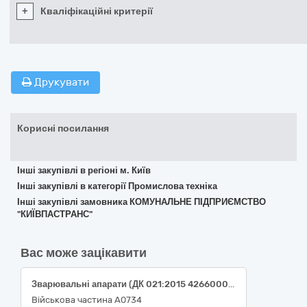
+
Кваліфікаційні критерії
Друкувати
Корисні посилання
Інші закупівлі в регіоні м. Київ
Інші закупівлі в категорії Промислова техніка
Інші закупівлі замовника КОМУНАЛЬНЕ ПІДПРИЄМСТВО
"КИЇВПАСТРАНС"
Вас може зацікавити
Зварювальні апарати (ДК 021:2015 42660000-0 Інструменти для паяння м’яким і твердим припоєм та для зварювання, машини та устаткування для поверхневої термообробки і гарячого напилювання)
Військова частина А0734