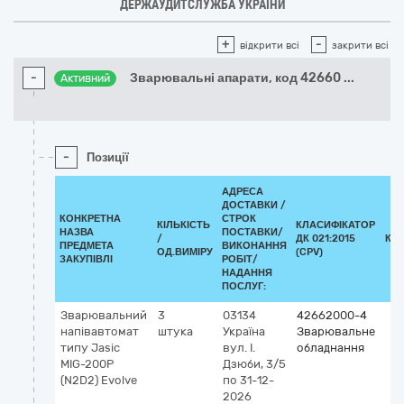
ДЕРЖАУДИТСЛУЖБА УКРАЇНИ
+
-
відкрити всі
закрити всі
-
Зварювальні апарати, код 42660
...
Активний
-
Позиції
АДРЕСА
ДОСТАВКИ /
КОНКРЕТНА
СТРОК
КІЛЬКІСТЬ
КЛАСИФІКАТОР
НАЗВА
ПОСТАВКИ/
/
ДК 021:2015
КЛ
ПРЕДМЕТА
ВИКОНАННЯ
ОД.ВИМІРУ
(CPV)
ЗАКУПІВЛІ
РОБІТ/
НАДАННЯ
ПОСЛУГ:
Зварювальний
3
03134
42662000-4
напівавтомат
штука
Україна
Зварювальне
типу Jasic
вул. І.
обладнання
MIG-200P
Дзюби, 3/5
(N2D2) Evolve
по 31-12-
2026