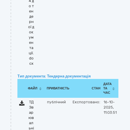
4 д
о т
ен
де
рн
ої д
ок
ум
ен
та
ції.
do
cx
Тип документа: Тендерна документація
ДАТА
ФАЙЛ
ПРИВАТНІСТЬ
СТАН
ТА
ЧАС
ТД
публічний
Експортовано:
16-10-
Зв
2025,
ар
11:03:51
юв
ал
ьні