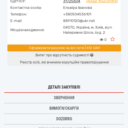
ЄДРПОУ:
31725604
Досьє YouControl
Контактна особа:
Ельвіра Іванова
Телефон:
+380504536101
E-mail:
88910120@ukr.net
04070,
Україна
,
м. Київ,
вул.
Місцезнаходження:
Набережне Шосе, буд. 2
0
Сформувати рахунок на всі лоти | 612 UAH
Витяг про відсутність судимості
Реєстр осіб, які вчинили корупційні правопорушення
ДЕТАЛІ ЗАКУПІВЛІ
ЗВЕРНЕННЯ
ВИМОГИ/СКАРГИ
DOZORRO