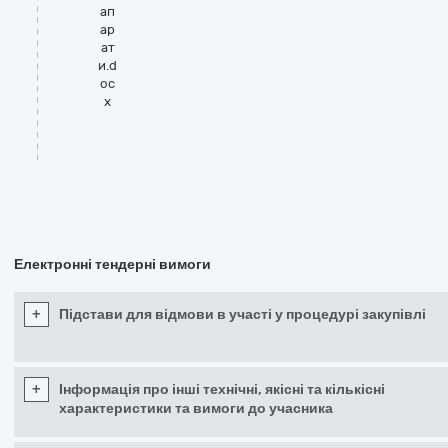
ап
ар
ат
и.d
oc
x
Електронні тендерні вимоги
+
Підстави для відмови в участі у процедурі закупівлі
+
Інформація про інші технічні, якісні та кількісні
характеристики та вимоги до учасника