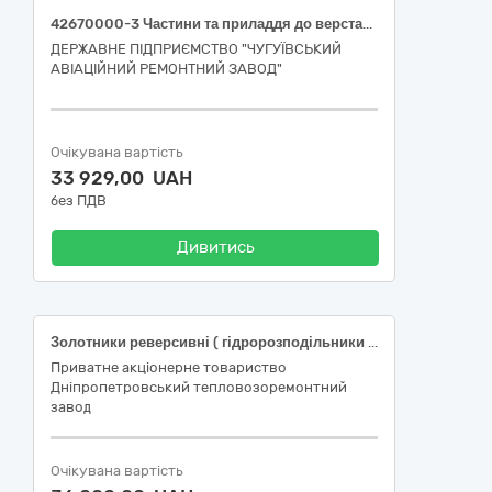
42670000-3 Частини та приладдя до верстатів (Ріжуче приладдя та комплектуючі до верстатів) або еквівалент
ДЕРЖАВНЕ ПІДПРИЄМСТВО "ЧУГУЇВСЬКИЙ
АВІАЦІЙНИЙ РЕМОНТНИЙ ЗАВОД"
Очікувана вартість
33 929,00 UAH
без ПДВ
Дивитись
Золотники реверсивні ( гідророзподільники ) 45ПГ73-24, 44ПГ74-24
Приватне акцiонерне товариство
Днiпропетровський тепловозоремонтний
завод
Очікувана вартість