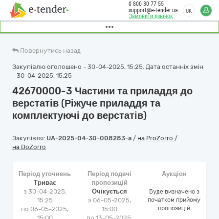
0 800 30 77 55
support@e-tender.ua
UK
Замовити дзвінок
Повернутись назад
Закупівлю оголошено - 30-04-2025, 15:25. Дата останніх змін
- 30-04-2025, 15:25
42670000-3 Частини та приладдя до
верстатів (Ріжуче приладдя та
комплектуючі до верстатів)
Закупівля:
UA-2025-04-30-008283-a
/
на ProZorro
/
на DoZorro
Період уточнень
Період подачі
Аукціон
Триває
пропозицій
з 30-04-2025,
Очікується
Буде визначено з
15:25
з 06-05-2025,
початком прийому
пропозицій
по 06-05-2025,
15:00
15:00
по 13-05-2025,