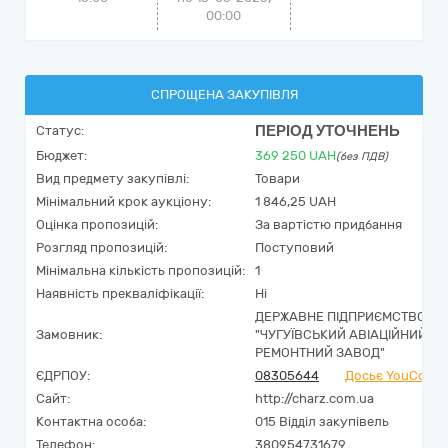
00:00
СПРОЩЕНА ЗАКУПІВЛЯ
ПЕРІОД УТОЧНЕНЬ
Статус:
Бюджет:
369 250
UAH
(без ПДВ)
Вид предмету закупівлі:
Товари
Мінімальний крок аукціону:
1 846,25 UAH
Оцінка пропозицій:
За вартістю придбання
Розгляд пропозицій:
Поступовий
Мінімальна кількість пропозицій:
1
Наявність прекваліфікації:
Ні
ДЕРЖАВНЕ ПІДПРИЄМСТВО
Замовник:
"ЧУГУЇВСЬКИЙ АВІАЦІЙНИЙ
РЕМОНТНИЙ ЗАВОД"
ЄДРПОУ:
08305644
Досьє YouContr
Сайт:
http://charz.com.ua
Контактна особа:
015 Відділ закупівель
Телефон:
380954731679