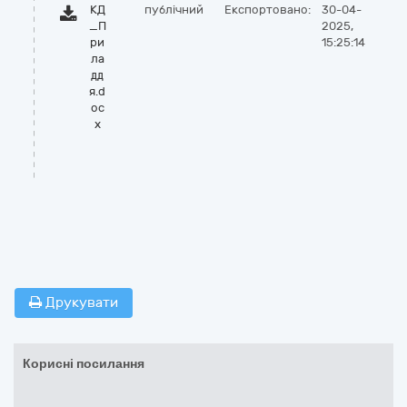
КД
публічний
Експортовано:
30-04-
_П
2025,
ри
15:25:14
ла
дд
я.d
oc
x
Друкувати
Корисні посилання