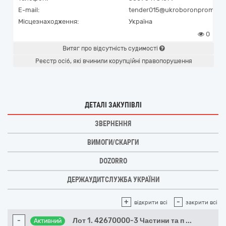
E-mail:
tender015@ukroboronprom.co
Місцезнаходження:
Україна
0
Витяг про відсутність судимості
Реєстр осіб, які вчинили корупційні правопорушення
ДЕТАЛІ ЗАКУПІВЛІ
ЗВЕРНЕННЯ
ВИМОГИ/СКАРГИ
DOZORRO
ДЕРЖАУДИТСЛУЖБА УКРАЇНИ
+
-
відкрити всі
закрити всі
-
Лот 1. 42670000-3 Частини та п
...
Активний