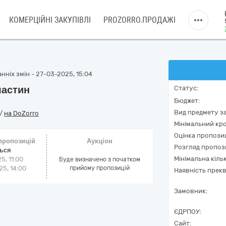
КОМЕРЦІЙНІ ЗАКУПІВЛІ
PROZORRO.ПРОДАЖІ
нніх змін - 27-03-2025, 15:04
ластин
Статус:
Бюджет:
Вид предмету за
/
на DoZorro
Мінімальний кро
Оцінка пропозиц
 пропозицій
Аукціон
Розгляд пропоз
ться
Мінімальна кіль
5, 11:00
Буде визначено з початком
5, 14:00
прийому пропозицій
Наявність прекв
Замовник:
ЄДРПОУ:
Сайт: