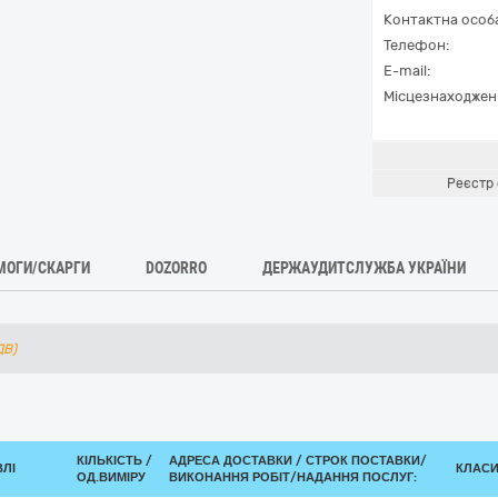
Контактна особ
Телефон:
E-mail:
Місцезнаходжен
Реєстр 
МОГИ/СКАРГИ
DOZORRO
ДЕРЖАУДИТСЛУЖБА УКРАЇНИ
ДВ)
КІЛЬКІСТЬ /
АДРЕСА ДОСТАВКИ /
СТРОК ПОСТАВКИ/
ВЛІ
КЛАСИФ
ОД.ВИМІРУ
ВИКОНАННЯ РОБІТ/НАДАННЯ ПОСЛУГ: