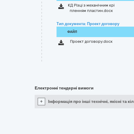
КД Різці з механічним крі
пленням пластин.docx
Тип документа: Проект договору
ФАЙЛ
Проект договору.docx
Електронні тендерні вимоги
+
Інформація про інші технічні, якісні та 