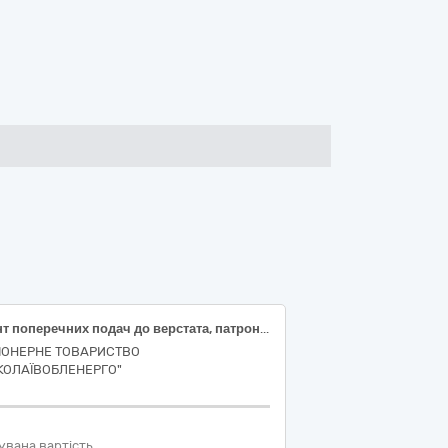
Гвинт поперечних подач до верстата, патрон токарний
ІОНЕРНЕ ТОВАРИСТВО
КОЛАЇВОБЛЕНЕРГО"
увана вартість