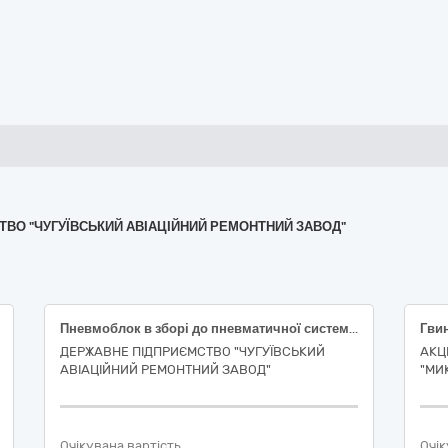
МСТВО "ЧУГУЇВСЬКИЙ АВІАЦІЙНИЙ РЕМОНТНИЙ ЗАВОД"
Пневмоблок в зборі до пневматичної системи фрезерного оброблювального центру з ЧПК моделі DMU-100Т2
ДЕРЖАВНЕ ПІДПРИЄМСТВО "ЧУГУЇВСЬКИЙ
АКЦ
АВІАЦІЙНИЙ РЕМОНТНИЙ ЗАВОД"
"МИ
Очікувана вартість
Очік