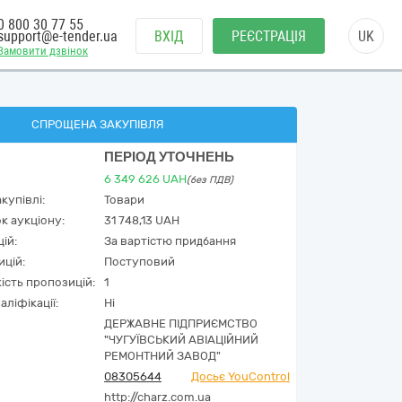
0 800 30 77 55
support@e-tender.ua
ВХІД
РЕЄСТРАЦІЯ
UK
Замовити дзвінок
СПРОЩЕНА ЗАКУПІВЛЯ
ПЕРІОД УТОЧНЕНЬ
6 349 626
UAH
(без ПДВ)
купівлі:
Товари
к аукціону:
31 748,13 UAH
ій:
За вартістю придбання
ицій:
Поступовий
кість пропозицій:
1
аліфікації:
Ні
ДЕРЖАВНЕ ПІДПРИЄМСТВО
"ЧУГУЇВСЬКИЙ АВІАЦІЙНИЙ
РЕМОНТНИЙ ЗАВОД"
08305644
Досьє YouControl
http://charz.com.ua