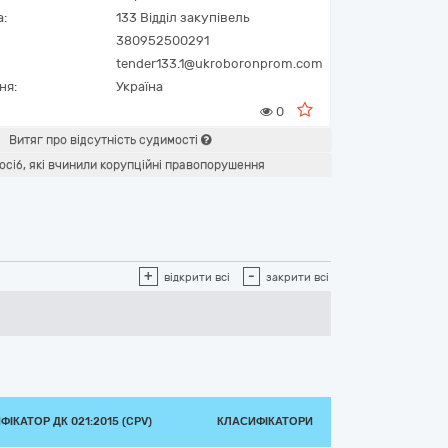
а:
133 Відділ закупівель
380952500291
tender133.1@ukroboronprom.com
ня:
Україна
0
Витяг про відсутність судимості
осіб, які вчинили корупційні правопорушення
+
-
відкрити всі
закрити всі
ІКАТОР ДК 021:2015 (CPV)
КЛАСИФІКАТОРИ