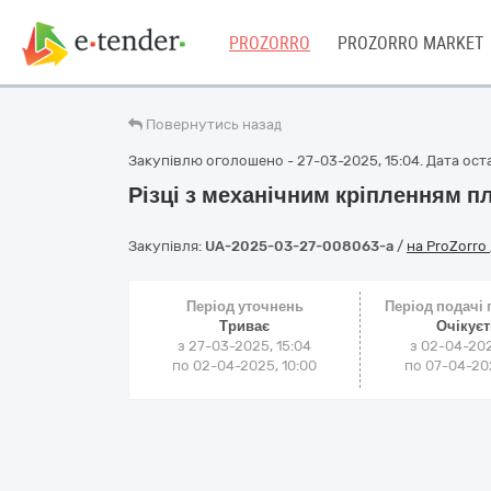
PROZORRO
PROZORRO MARKET
Повернутись назад
Закупівлю оголошено - 27-03-2025, 15:04. Дата оста
Різці з механічним кріпленням п
Закупівля:
UA-2025-03-27-008063-a
/
на ProZorro
Період уточнень
Період подачі
Триває
Очікує
з 27-03-2025, 15:04
з 02-04-202
по 02-04-2025, 10:00
по 07-04-202