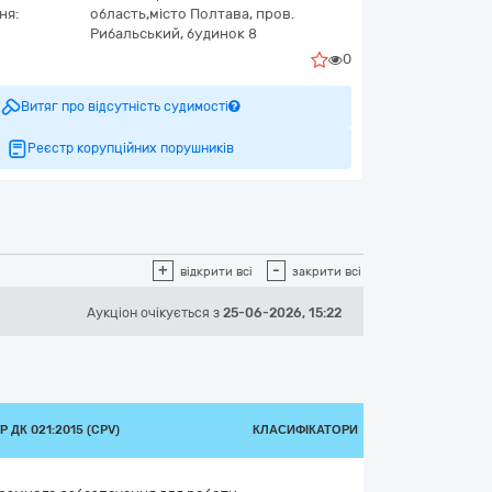
ня:
область,
місто Полтава,
пров.
Рибальський, будинок 8
0
Витяг про відсутність судимості
Реєстр корупційних порушників
+
-
відкрити всі
закрити всі
Аукціон
очікується
з
25-06-2026, 15:22
 ДК 021:2015 (CPV)
КЛАСИФІКАТОРИ