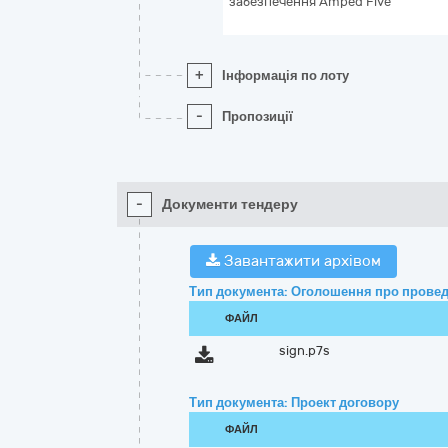
забезпечення Amped Five
+
Інформація по лоту
-
Пропозиції
-
Документи тендеру
Завантажити архівом
Тип документа: Оголошення про провед
ФАЙЛ
sign.p7s
Тип документа: Проект договору
ФАЙЛ