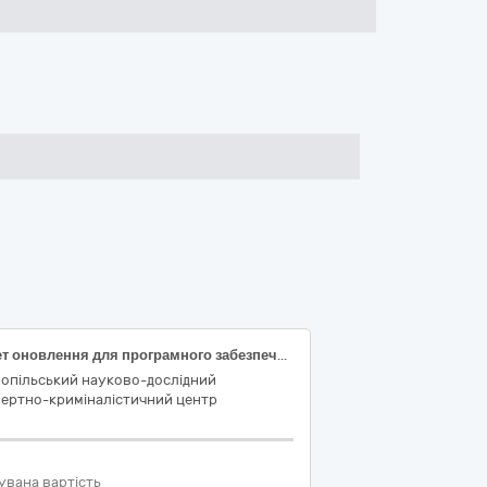
Пакет оновлення для програмного забезпечення «Amped Authenticate»
нопільський науково-дослідний
пертно-криміналістичний центр
увана вартість