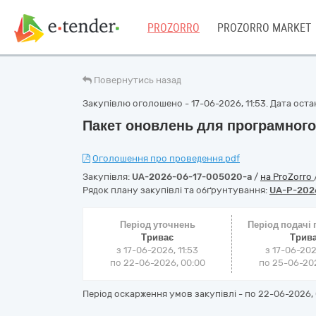
PROZORRO
PROZORRO MARKET
Повернутись назад
Закупівлю оголошено - 17-06-2026, 11:53. Дата останн
Пакет оновлень для програмного
Оголошення про проведення.pdf
Закупівля:
UA-2026-06-17-005020-a
/
на ProZorro
Рядок плану закупівлі та обґрунтування:
UA-P-202
Період уточнень
Період подачі
Триває
Трив
з 17-06-2026, 11:53
з 17-06-202
по 22-06-2026, 00:00
по 25-06-202
Період оскарження умов закупівлі - по
22-06-2026, 