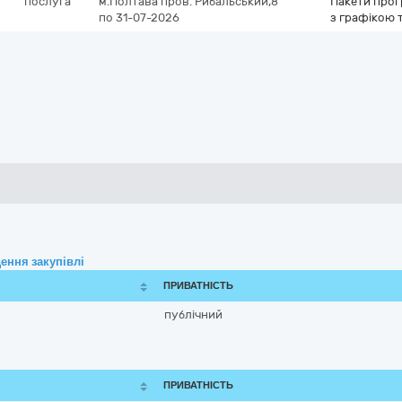
послуга
м.Полтава
пров. Рибальський,8
Пакети прог
по 31-07-2026
з графікою 
ення закупівлі
ПРИВАТНІСТЬ
публічний
ПРИВАТНІСТЬ