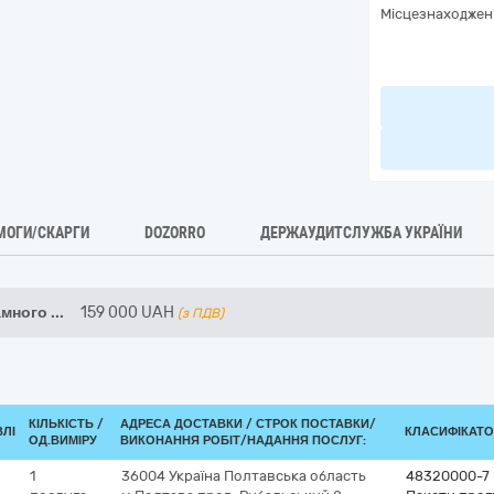
Місцезнаходжен
МОГИ/СКАРГИ
DOZORRO
ДЕРЖАУДИТСЛУЖБА УКРАЇНИ
амного
...
159 000
UAH
(з ПДВ)
КІЛЬКІСТЬ /
АДРЕСА ДОСТАВКИ /
СТРОК ПОСТАВКИ/
ВЛІ
КЛАСИФІКАТОР
ОД.ВИМІРУ
ВИКОНАННЯ РОБІТ/НАДАННЯ ПОСЛУГ:
1
36004
Україна
Полтавська область
48320000-7