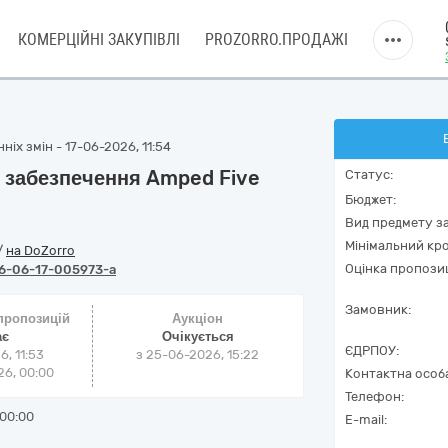
КОМЕРЦІЙНІ ЗАКУПІВЛІ
PROZORRO.ПРОДАЖІ
іх змін - 17-06-2026, 11:54
 забезпечення Amped Five
Статус:
Бюджет:
Вид предмету за
Мінімальний кро
/
на DoZorro
Оцінка пропозиц
6-06-17-005973-a
Замовник:
 пропозицій
Аукціон
ає
Очікується
ЄДРПОУ:
6, 11:53
з
25-06-2026, 15:22
6, 00:00
Контактна особ
Телефон:
00:00
E-mail: