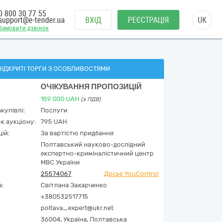
0 800 30 77 55
support@e-tender.ua
ВХІД
РЕЄСТРАЦІЯ
UK
Замовити дзвінок
ВІДКРИТІ ТОРГИ З ОСОБЛИВОСТЯМИ
ОЧІКУВАННЯ ПРОПОЗИЦІЙ
159 000
UAH
(з ПДВ)
купівлі:
Послуги
к аукціону:
795 UAH
ій:
За вартістю придбання
Полтавський науково-дослідний
експертно-криміналістичний центр
МВС України
25574067
Досьє YouControl
а:
Світлана Захарченко
+380532517715
poltava_expert@ukr.net
36004,
Україна
,
Полтавська