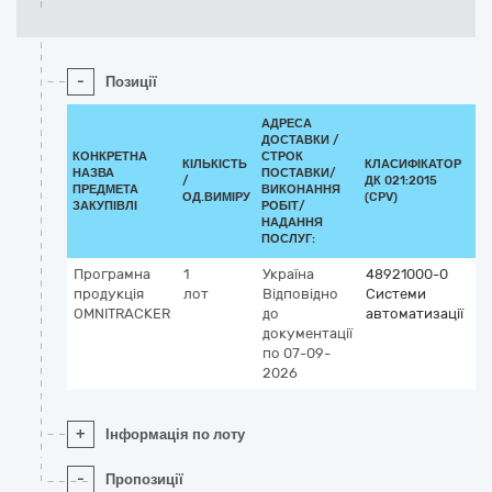
-
Позиції
АДРЕСА
ДОСТАВКИ /
КОНКРЕТНА
СТРОК
КІЛЬКІСТЬ
КЛАСИФІКАТОР
НАЗВА
ПОСТАВКИ/
/
ДК 021:2015
КЛ
ПРЕДМЕТА
ВИКОНАННЯ
ОД.ВИМІРУ
(CPV)
ЗАКУПІВЛІ
РОБІТ/
НАДАННЯ
ПОСЛУГ:
Програмна
1
Україна
48921000-0
продукція
лот
Відповідно
Системи
OMNITRACKER
до
автоматизації
документації
по 07-09-
2026
+
Інформація по лоту
-
Пропозиції