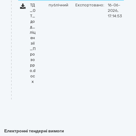
ТД
публічний
Експортовано:
16-06-
_О
2026,
Т_
17:14:53
до
д_
ліц
ен
зії
_П
ро
зо
рр
о.d
oc
x
Електронні тендерні вимоги