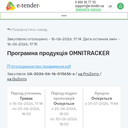
0 800 30 77 55
support@e-tender.ua
UK
Замовити дзвінок
Повернутись назад
Закупівлю оголошено - 16-06-2026, 17:14. Дата останніх змін -
16-06-2026, 17:15
Програмна продукція OMNITRACKER
Оголошення про проведення.pdf
Закупівля:
UA-2026-06-16-013636-a
/
на ProZorro
/
на DoZorro
Період уточнень
Період подачі
Аукціон
Триває
пропозицій
Очікується
з 16-06-2026, 17:14
Очікується
з
01-07-2026, 11:44
по 25-06-2026,
з 25-06-2026,
18:00
18:00
по 30-06-2026,
18:00