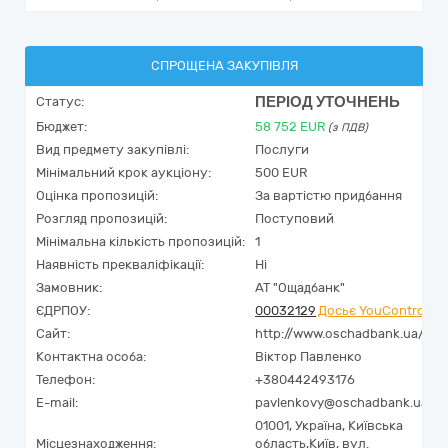
СПРОЩЕНА ЗАКУПІВЛЯ
ПЕРІОД УТОЧНЕНЬ
Статус:
Бюджет:
58 752
EUR
(з ПДВ)
Вид предмету закупівлі:
Послуги
Мінімальний крок аукціону:
500 EUR
Оцінка пропозицій:
За вартістю придбання
Розгляд пропозицій:
Поступовий
Мінімальна кількість пропозицій:
1
Наявність прекваліфікації:
Ні
Замовник:
АТ "Ощадбанк"
ЄДРПОУ:
00032129
Досьє YouControl
Сайт:
http://www.oschadbank.ua/
Контактна особа:
Віктор Павленко
Телефон:
+380442493176
E-mail:
pavlenkovy@oschadbank.ua
01001,
Україна
,
Київська
Місцезнаходження:
область,
Київ,
вул.