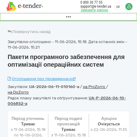
0 800 30 77 55
support@e-tender.ua
UK
Замовити дзвінок
Повернутись назад
Закупівлю оголошено - 11-06-2026, 15:18. Дата останніх змін -
11-06-2026, 15:21
Пакети програмного забезпечення для
оптимізації операційних систем
Оголошення про проведення.pdf
Закупівля:
UA-2026-06-11-010160-a
/
на ProZorro
/
на DoZorro
Рядок плану закупівлі та обґрунтування:
UA-P-2026-06-10-
006852-a
Період уточнень
Період подачі
Аукціон
Триває
пропозицій
Очікується
з 11-06-2026, 15:18
Триває
з
22-06-2026, 11:35
по 16-06-2026,
з 11-06-2026, 15:18