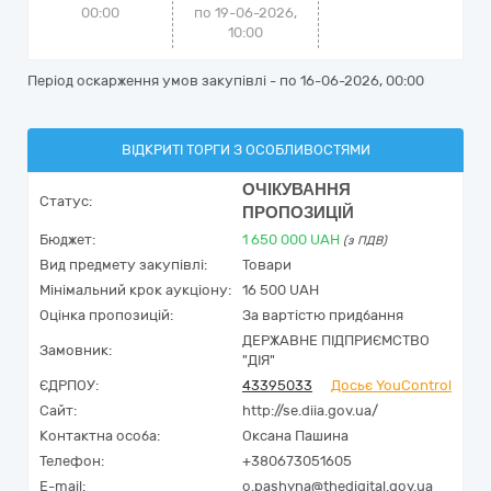
00:00
по 19-06-2026,
10:00
Період оскарження умов закупівлі - по
16-06-2026, 00:00
ВІДКРИТІ ТОРГИ З ОСОБЛИВОСТЯМИ
ОЧІКУВАННЯ
Статус:
ПРОПОЗИЦІЙ
Бюджет:
1 650 000
UAH
(з ПДВ)
Вид предмету закупівлі:
Товари
Мінімальний крок аукціону:
16 500 UAH
Оцінка пропозицій:
За вартістю придбання
ДЕРЖАВНЕ ПІДПРИЄМСТВО
Замовник:
"ДІЯ"
ЄДРПОУ:
43395033
Досьє YouControl
Сайт:
http://se.diia.gov.ua/
Контактна особа:
Оксана Пашина
Телефон:
+380673051605
E-mail:
o.pashyna@thedigital.gov.ua