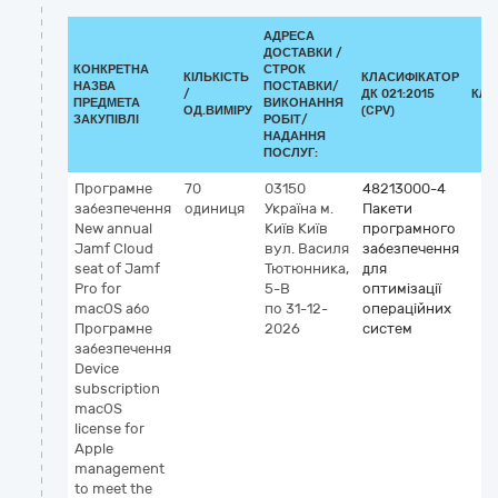
АДРЕСА
ДОСТАВКИ /
КОНКРЕТНА
СТРОК
КІЛЬКІСТЬ
КЛАСИФІКАТОР
НАЗВА
ПОСТАВКИ/
/
ДК 021:2015
КЛА
ПРЕДМЕТА
ВИКОНАННЯ
ОД.ВИМІРУ
(CPV)
ЗАКУПІВЛІ
РОБІТ/
НАДАННЯ
ПОСЛУГ:
Програмне
70
03150
48213000-4
забезпечення
одиниця
Україна
м.
Пакети
New annual
Київ
Київ
програмного
Jamf Cloud
вул. Василя
забезпечення
seat of Jamf
Тютюнника,
для
Pro for
5-В
оптимізації
macOS або
по 31-12-
операційних
Програмне
2026
систем
забезпечення
Device
subscription
macOS
license for
Apple
management
to meet the