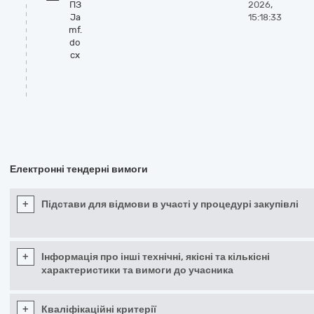
ПЗ
2026,
Ja
15:18:33
mf.
do
cx
Електронні тендерні вимоги
+
Підстави для відмови в участі у процедурі закупівлі
+
Інформація про інші технічні, якісні та кількісні
характеристики та вимоги до учасника
+
Кваліфікаційні критерії