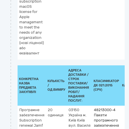
subscription
macOS
license for
Apple
management
to meet the
needs of any
organization
(нові ліцензії)
або
еквівалент
АДРЕСА
ДОСТАВКИ /
КОНКРЕТНА
СТРОК
КІЛЬКІСТЬ
КЛАСИФІКАТОР
НАЗВА
ПОСТАВКИ/
/
ДК 021:2015
КЛА
ПРЕДМЕТА
ВИКОНАННЯ
ОД.ВИМІРУ
(CPV)
ЗАКУПІВЛІ
РОБІТ/
НАДАННЯ
ПОСЛУГ:
Програмне
20
03150
48213000-4
забезпечення
одиниця
Україна
м.
Пакети
Subscription
Київ
Київ
програмного
renewal Jamf
вул. Василя
забезпечення