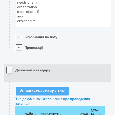
needs of any
organization
(нові ліцензії)
або
еквівалент
+
Інформація по лоту
-
Пропозиції
-
Документи тендеру
Завантажити архівом
Тип документа: Оголошення про проведення
закупівлі
ДАТА
ФАЙЛ
ПРИВАТНІСТЬ
СТАН
ТА