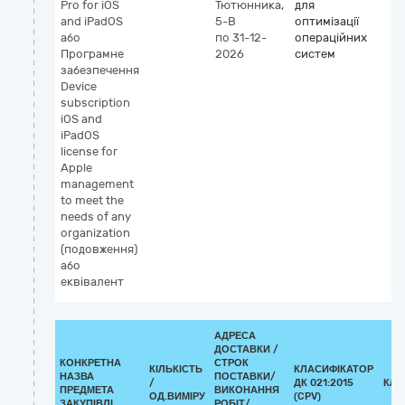
Pro for iOS
Тютюнника,
для
and iPadOS
5-В
оптимізації
або
по 31-12-
операційних
Програмне
2026
систем
забезпечення
Device
subscription
iOS and
iPadOS
license for
Apple
management
to meet the
needs of any
organization
(подовження)
або
еквівалент
АДРЕСА
ДОСТАВКИ /
КОНКРЕТНА
СТРОК
КІЛЬКІСТЬ
КЛАСИФІКАТОР
НАЗВА
ПОСТАВКИ/
/
ДК 021:2015
КЛА
ПРЕДМЕТА
ВИКОНАННЯ
ОД.ВИМІРУ
(CPV)
ЗАКУПІВЛІ
РОБІТ/