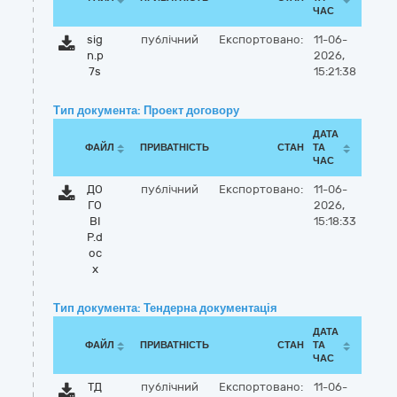
ЧАС
sig
публічний
Експортовано:
11-06-
n.p
2026,
7s
15:21:38
Тип документа: Проект договору
ДАТА
ФАЙЛ
ПРИВАТНІСТЬ
СТАН
ТА
ЧАС
ДО
публічний
Експортовано:
11-06-
ГО
2026,
ВІ
15:18:33
Р.d
oc
x
Тип документа: Тендерна документація
ДАТА
ФАЙЛ
ПРИВАТНІСТЬ
СТАН
ТА
ЧАС
ТД
публічний
Експортовано:
11-06-