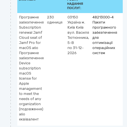
НАДАННЯ
ПОСЛУГ:
Програмне
230
03150
48213000-4
забезпечення
одиниця
Україна
м.
Пакети
Subscription
Київ
Київ
програмного
renewal Jamf
вул. Василя
забезпечення
Cloud seat of
Тютюнника,
для
Jamf Pro for
5-В
оптимізації
macOS або
по 31-12-
операційних
Програмне
2026
систем
забезпечення
Device
subscription
macOS
license for
Apple
management
to meet the
needs of any
organization
(подовження)
або
еквівалент