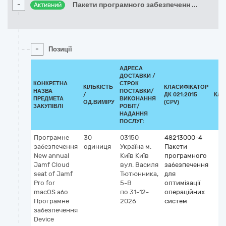
-
Пакети програмного забезпеченн
...
Активний
-
Позиції
АДРЕСА
ДОСТАВКИ /
КОНКРЕТНА
СТРОК
КІЛЬКІСТЬ
КЛАСИФІКАТОР
НАЗВА
ПОСТАВКИ/
/
ДК 021:2015
КЛА
ПРЕДМЕТА
ВИКОНАННЯ
ОД.ВИМІРУ
(CPV)
ЗАКУПІВЛІ
РОБІТ/
НАДАННЯ
ПОСЛУГ:
Програмне
30
03150
48213000-4
забезпечення
одиниця
Україна
м.
Пакети
New annual
Київ
Київ
програмного
Jamf Cloud
вул. Василя
забезпечення
seat of Jamf
Тютюнника,
для
Pro for
5-В
оптимізації
macOS або
по 31-12-
операційних
Програмне
2026
систем
забезпечення
Device