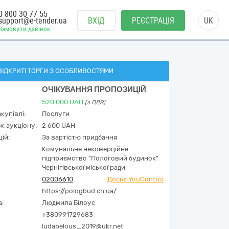
0 800 30 77 55
support@e-tender.ua
ВХІД
РЕЄСТРАЦІЯ
UK
Замовити дзвінок
ВІДКРИТІ ТОРГИ З ОСОБЛИВОСТЯМИ
ОЧІКУВАННЯ ПРОПОЗИЦІЙ
520 000
UAH
(з ПДВ)
купівлі:
Послуги
к аукціону:
2 600 UAH
ій:
За вартістю придбання
Комунальне некомерційне
підприємство "Пологовий будинок"
Чернігівської міської ради
02006610
Досьє YouControl
https://pologbud.cn.ua/
а:
Людмила Білоус
+380991729683
ludabelous_2019@ukr.net