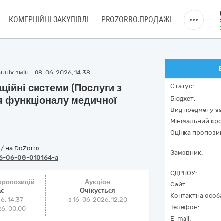
КОМЕРЦІЙНІ ЗАКУПІВЛІ
PROZORRO.ПРОДАЖІ
нніх змін - 08-06-2026, 14:38
ційні системи (Послуги з
Статус:
я функціоналу медичної
Бюджет:
Вид предмету за
Мінімальний кро
Оцінка пропозиц
o
/
на DoZorro
Замовник:
6-06-08-010164-a
ЄДРПОУ:
 пропозицій
Аукціон
Сайт:
ає
Очікується
Контактна особ
6, 14:37
з
16-06-2026, 12:20
Телефон:
6, 00:00
E-mail: