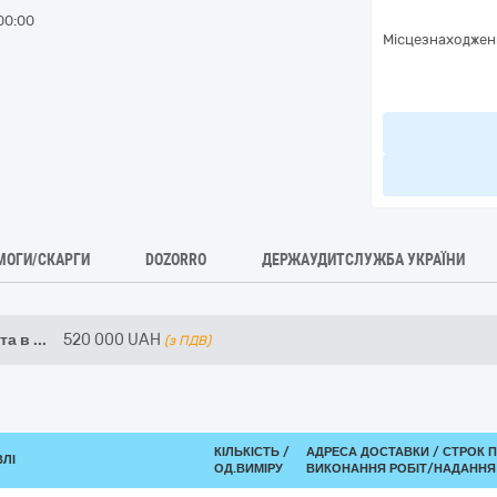
00:00
Місцезнаходжен
МОГИ/СКАРГИ
DOZORRO
ДЕРЖАУДИТСЛУЖБА УКРАЇНИ
та в
...
520 000
UAH
(з ПДВ)
КІЛЬКІСТЬ /
АДРЕСА ДОСТАВКИ /
СТРОК 
ВЛІ
ОД.ВИМІРУ
ВИКОНАННЯ РОБІТ/НАДАННЯ