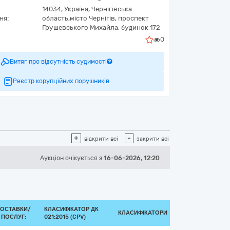
14034,
Україна
,
Чернігівська
ня:
область,
місто Чернігів,
проспект
Грушевського Михайла, будинок 172
0
Витяг про відсутність судимості
Реєстр корупційних порушників
+
-
відкрити всі
закрити всі
Аукціон
очікується
з
16-06-2026, 12:20
ПОСТАВКИ/
КЛАСИФІКАТОР ДК
КЛАСИФІКАТОРИ
 ПОСЛУГ:
021:2015 (CPV)