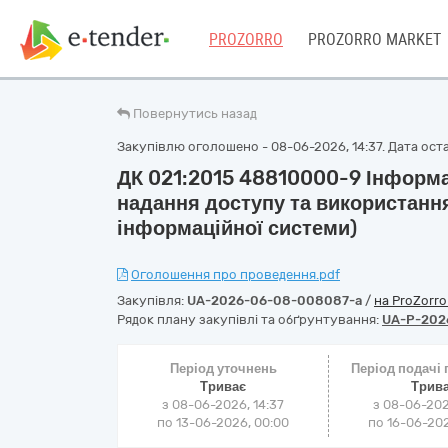
PROZORRO
PROZORRO MARKET
Повернутись назад
Закупівлю оголошено - 08-06-2026, 14:37. Дата оста
ДК 021:2015 48810000-9 Інформа
надання доступу та використанн
інформаційної системи)
Оголошення про проведення.pdf
Закупівля:
UA-2026-06-08-008087-a
/
на ProZorr
Рядок плану закупівлі та обґрунтування:
UA-P-202
Період уточнень
Період подачі
Триває
Трив
з 08-06-2026, 14:37
з 08-06-202
по 13-06-2026, 00:00
по 16-06-202