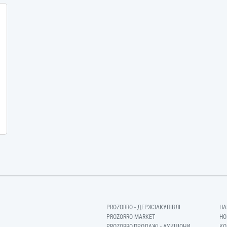
PROZORRO - ДЕРЖЗАКУПІВЛІ
НА
PROZORRO MARKET
НО
PROZORRO.ПРОДАЖІ - АУКЦІОНИ
КО