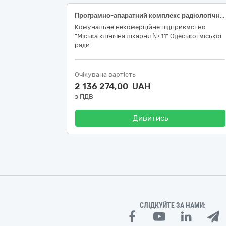
Програмно-апаратний комплекс радіологічної інформаційної системи
Комунальне некомерційне підприємство
"Міська клінічна лікарня № 11" Одеської міської
ради
Очікувана вартість
2 136 274,00 UAH
з ПДВ
Дивитись
СЛІДКУЙТЕ ЗА НАМИ: