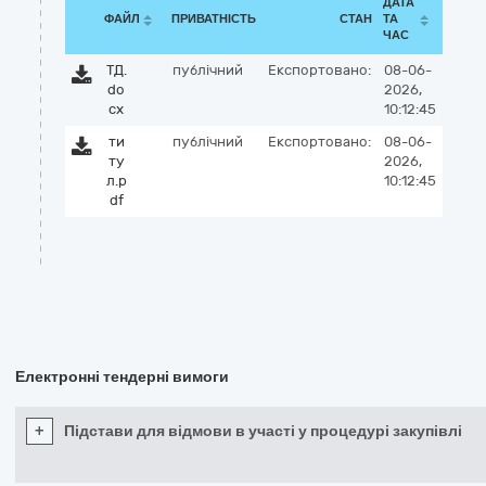
ДАТА
ФАЙЛ
ПРИВАТНІСТЬ
СТАН
ТА
ЧАС
ТД.
публічний
Експортовано:
08-06-
do
2026,
cx
10:12:45
ти
публічний
Експортовано:
08-06-
ту
2026,
л.p
10:12:45
df
Електронні тендерні вимоги
+
Підстави для відмови в участі у процедурі закупівлі