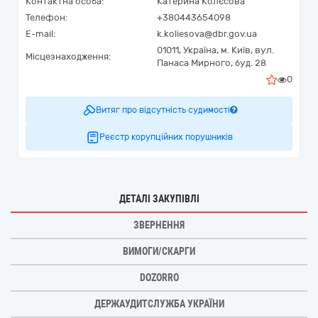
Контактна особа:
Катерина Колєсова
Телефон:
+380443654098
E-mail:
k.koliesova@dbr.gov.ua
01011,
Україна
,
м. Київ,
вул.
Місцезнаходження:
Панаса Мирного, буд. 28
0
Витяг про відсутність судимості
Реєстр корупційних порушників
ДЕТАЛІ ЗАКУПІВЛІ
ЗВЕРНЕННЯ
ВИМОГИ/СКАРГИ
DOZORRO
ДЕРЖАУДИТСЛУЖБА УКРАЇНИ