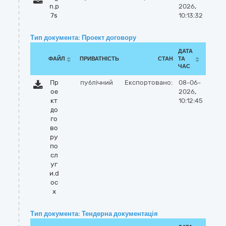
n.p
2026,
7s
10:13:32
Тип документа: Проект договору
ДАТА
ФАЙЛ
ПРИВАТНІСТЬ
СТАН
ТА
ЧАС
Пр
публічний
Експортовано:
08-06-
ое
2026,
кт
10:12:45
до
го
во
ру
по
сл
уг
и.d
oc
x
Тип документа: Тендерна документація