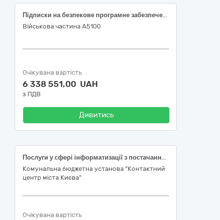
Підписки на безпекове програмне забезпечення (Лот №1 – Підписки Forti, Лот №2 – Підписка Cisco Duo Essentials або еквівалент)
Військова частина А5100
Очікувана вартість
6 338 551,00 UAH
з ПДВ
Дивитись
Послуги у сфері інформатизації з постачання підписки FortiGate- 200F 1 Year Unified Threat Protection (UTP)
Комунальна бюджетна установа "Контактний
центр міста Києва"
Очікувана вартість