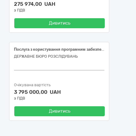
275 974,00 UAH
з ПДВ
Дивитись
Послуга з користування програмним забезпеченням для захисту від кібератак (ДК 021:2015 : 48730000-4 Пакети програмного забезпечення для забезпечення безпеки)
ДЕРЖАВНЕ БЮРО РОЗСЛІДУВАНЬ
Очікувана вартість
3 795 000,00 UAH
з ПДВ
Дивитись