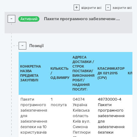
+
-
відкрити всі
закрити всі
-
Пакети програмного забезпеченн
...
Активний
-
Позиції
АДРЕСА
ДОСТАВКИ /
КОНКРЕТНА
СТРОК
КІЛЬКІСТЬ
КЛАСИФІКАТОР
НАЗВА
ПОСТАВКИ/
/
ДК 021:2015
КЛАС
ПРЕДМЕТА
ВИКОНАННЯ
ОД.ВИМІРУ
(CPV)
ЗАКУПІВЛІ
РОБІТ/
НАДАННЯ
ПОСЛУГ:
Пакети
1
04074
48730000-4
програмного
послуга
Україна
Пакети
забезпечення
Київська
програмного
для
область
забезпечення
забезпечення
Київ
вул.
для
безпеки на 10
Симона
забезпечення
користувачів
Петлюри
безпеки