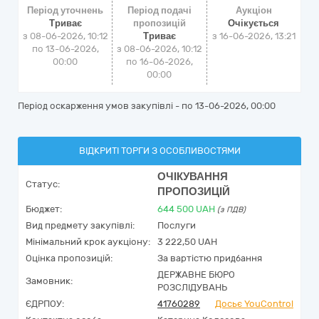
Період уточнень
Період подачі
Аукціон
Триває
пропозицій
Очікується
з 08-06-2026, 10:12
Триває
з
16-06-2026, 13:21
по 13-06-2026,
з 08-06-2026, 10:12
00:00
по 16-06-2026,
00:00
Період оскарження умов закупівлі - по
13-06-2026, 00:00
ВІДКРИТІ ТОРГИ З ОСОБЛИВОСТЯМИ
ОЧІКУВАННЯ
Статус:
ПРОПОЗИЦІЙ
Бюджет:
644 500
UAH
(з ПДВ)
Вид предмету закупівлі:
Послуги
Мінімальний крок аукціону:
3 222,50 UAH
Оцінка пропозицій:
За вартістю придбання
ДЕРЖАВНЕ БЮРО
Замовник:
РОЗСЛІДУВАНЬ
ЄДРПОУ:
41760289
Досьє YouControl