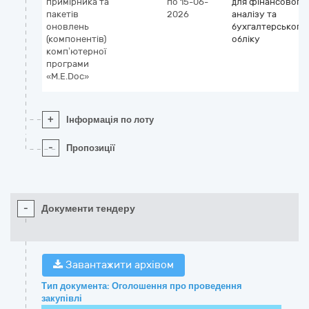
примірника та
по 15-06-
для фінансового
пакетів
2026
аналізу та
оновлень
бухгалтерського
(компонентів)
обліку
комп’ютерної
програми
«M.E.Doc»
+
Інформація по лоту
-
Пропозиції
-
Документи тендеру
Завантажити архівом
Тип документа: Оголошення про проведення
закупівлі