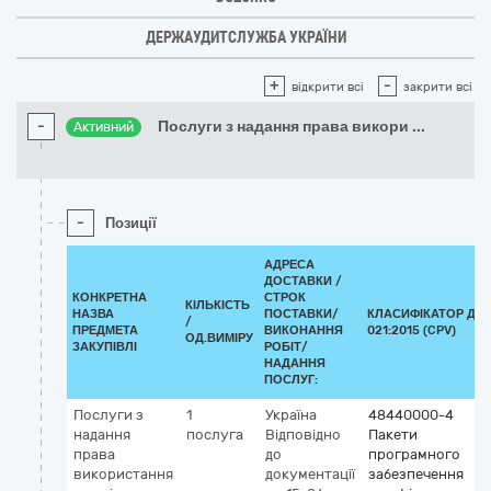
ДЕРЖАУДИТСЛУЖБА УКРАЇНИ
+
-
відкрити всі
закрити всі
-
Послуги з надання права викори
...
Активний
-
Позиції
АДРЕСА
ДОСТАВКИ /
КОНКРЕТНА
СТРОК
КІЛЬКІСТЬ
НАЗВА
ПОСТАВКИ/
КЛАСИФІКАТОР ДК
/
ПРЕДМЕТА
ВИКОНАННЯ
021:2015 (CPV)
ОД.ВИМІРУ
ЗАКУПІВЛІ
РОБІТ/
НАДАННЯ
ПОСЛУГ:
Послуги з
1
Україна
48440000-4
надання
послуга
Відповідно
Пакети
права
до
програмного
використання
документації
забезпечення