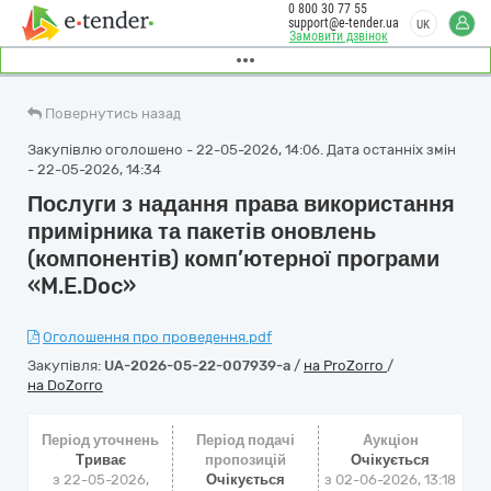
0 800 30 77 55
support@e-tender.ua
UK
Замовити дзвінок
Повернутись назад
Закупівлю оголошено - 22-05-2026, 14:06. Дата останніх змін
- 22-05-2026, 14:34
Послуги з надання права використання
примірника та пакетів оновлень
(компонентів) комп’ютерної програми
«M.E.Doc»
Оголошення про проведення.pdf
Закупівля:
UA-2026-05-22-007939-a
/
на ProZorro
/
на DoZorro
Період уточнень
Період подачі
Аукціон
Триває
пропозицій
Очікується
з 22-05-2026,
Очікується
з
02-06-2026, 13:18