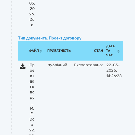
05.
20
26.
Do
c
Тип документа: Проект договору
ДАТА
ФАЙЛ
ПРИВАТНІСТЬ
СТАН
ТА
ЧАС
Пр
публічний
Експортовано:
22-05-
оє
2026,
кт
14:26:28
до
го
во
ру
_
M.
E.
Do
c.
22.