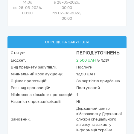
14:06
з 28-05-2026,
по 28-05-2026,
00:00
00:00
по 02-06-2026,
00:00
СПРОЩЕНА ЗАКУПІВЛЯ
ПЕРІОД УТОЧНЕНЬ
Статус:
Бюджет:
2 500
UAH
(з ПДВ)
Вид предмету закупівлі:
Послуги
Мінімальний крок аукціону:
12,50 UAH
Оцінка пропозицій:
За вартістю придбання
Розгляд пропозицій:
Поступовий
Мінімальна кількість пропозицій:
1
Наявність прекваліфікації:
Ні
Державний центр
кіберзахисту Державної
Замовник:
служби спеціального
зв’язку та захисту
інформації України