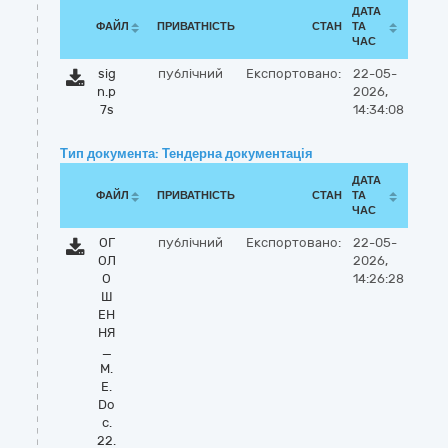
ДАТА
ФАЙЛ
ПРИВАТНІСТЬ
СТАН
ТА
ЧАС
sig
публічний
Експортовано:
22-05-
n.p
2026,
7s
14:34:08
Тип документа: Тендерна документація
ДАТА
ФАЙЛ
ПРИВАТНІСТЬ
СТАН
ТА
ЧАС
ОГ
публічний
Експортовано:
22-05-
ОЛ
2026,
О
14:26:28
Ш
ЕН
НЯ
_
M.
E.
Do
c.
22.