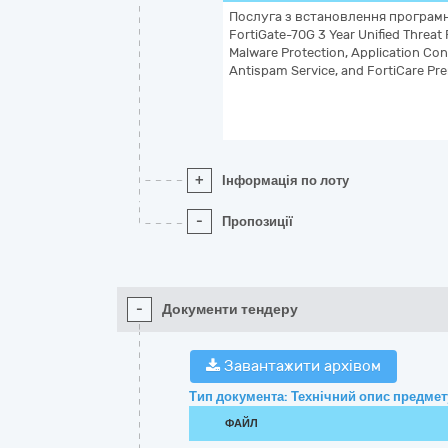
Послуга з встановлення програмно
FortiGate-70G 3 Year Unified Threat
Malware Protection, Application Cont
Antispam Service, and FortiCare 
+
Інформація по лоту
-
Пропозиції
-
Документи тендеру
Завантажити архівом
Тип документа: Технічний опис предмету
ФАЙЛ