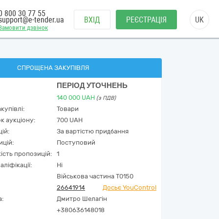
0 800 30 77 55
support@e-tender.ua
ВХІД
РЕЄСТРАЦІЯ
UK
Замовити дзвінок
СПРОЩЕНА ЗАКУПІВЛЯ
ПЕРІОД УТОЧНЕНЬ
140 000
UAH
(з ПДВ)
купівлі:
Товари
к аукціону:
700 UAH
ій:
За вартістю придбання
ицій:
Поступовий
кість пропозицій:
1
аліфікації:
Ні
Військова частина Т0150
26641914
Досьє YouControl
а:
Дмитро Шелагін
+380636148018