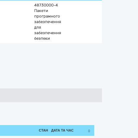
48730000-4
Пакети
програмного
забезпечення
для
забезпечення
безпеки
СТАН
ДАТА ТА ЧАС