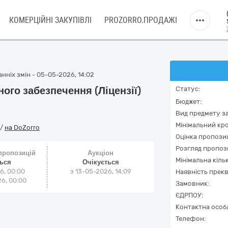
КОМЕРЦІЙНІ ЗАКУПІВЛІ
PROZORRO.ПРОДАЖІ
нніх змін - 05-05-2026, 14:02
ого забезпечення (Ліцензії)
Статус:
Бюджет:
Вид предмету за
Мінімальний кро
/
на DoZorro
Оцінка пропозиц
Розгляд пропоз
 пропозицій
Аукціон
Мінімальна кіль
ться
Очікується
6, 00:00
з
13-05-2026, 14:09
Наявність прекв
6, 00:00
Замовник:
ЄДРПОУ:
Контактна особ
Телефон: