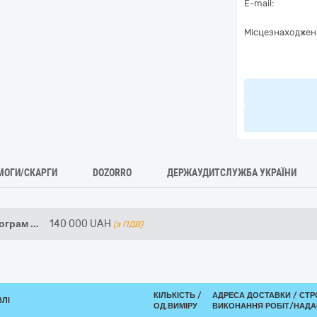
E-mail:
Місцезнаходжен
МОГИ/СКАРГИ
DOZORRO
ДЕРЖАУДИТСЛУЖБА УКРАЇНИ
рограм
...
140 000
UAH
(з ПДВ)
КІЛЬКІСТЬ /
АДРЕСА ДОСТАВКИ /
СТР
ВЛІ
ОД.ВИМІРУ
ВИКОНАННЯ РОБІТ/НАДА