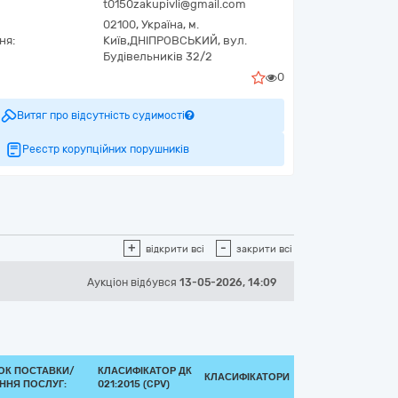
t0150zakupivli@gmail.com
02100,
Україна
,
м.
ня:
Київ,
ДНІПРОВСЬКИЙ,
вул.
Будівельників 32/2
0
Витяг про відсутність судимості
Реєстр корупційних порушників
+
-
відкрити всі
закрити всі
Аукціон відбувся
13-05-2026, 14:09
ОК ПОСТАВКИ/
КЛАСИФІКАТОР ДК
КЛАСИФІКАТОРИ
ННЯ ПОСЛУГ:
021:2015 (CPV)