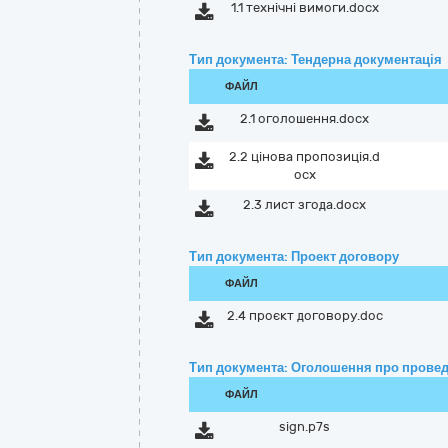
1.1 технічні вимоги.docx
Тип документа: Тендерна документація
ФАЙЛ
2.1 оголошення.docx
2.2 цінова пропозиція.d
ocx
2.3 лист згода.docx
Тип документа: Проект договору
ФАЙЛ
2.4 проєкт договору.doc
Тип документа: Оголошення про провед
ФАЙЛ
sign.p7s