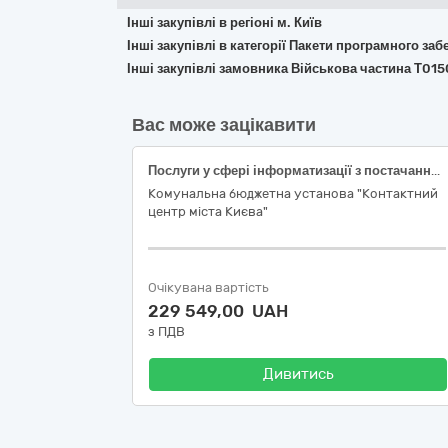
Інші закупівлі в регіоні м. Київ
Інші закупівлі в категорії Пакети програмного за
Інші закупівлі замовника Військова частина Т015
Вас може зацікавити
Послуги у сфері інформатизації з постачання підписки FortiGate- 200F 1 Year Unified Threat Protection (UTP)
Комунальна бюджетна установа "Контактний
центр міста Києва"
Очікувана вартість
229 549,00 UAH
з ПДВ
Дивитись