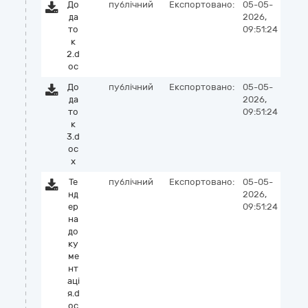
До
публічний
Експортовано:
05-05-
да
2026,
то
09:51:24
к
2.d
oc
До
публічний
Експортовано:
05-05-
да
2026,
то
09:51:24
к
3.d
oc
x
Те
публічний
Експортовано:
05-05-
нд
2026,
ер
09:51:24
на
до
ку
ме
нт
аці
я.d
oc