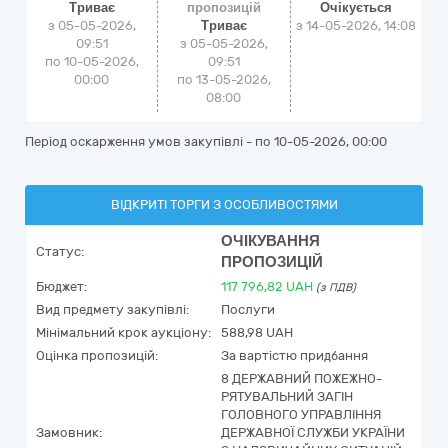
Триває
пропозицій
Очікується
з 05-05-2026,
Триває
з
14-05-2026, 14:08
09:51
з 05-05-2026,
по 10-05-2026,
09:51
00:00
по 13-05-2026,
08:00
Період оскарження умов закупівлі - по
10-05-2026, 00:00
ВІДКРИТІ ТОРГИ З ОСОБЛИВОСТЯМИ
ОЧІКУВАННЯ
Статус:
ПРОПОЗИЦІЙ
Бюджет:
117 796,82
UAH
(з ПДВ)
Вид предмету закупівлі:
Послуги
Мінімальний крок аукціону:
588,98 UAH
Оцінка пропозицій:
За вартістю придбання
8 ДЕРЖАВНИЙ ПОЖЕЖНО-
РЯТУВАЛЬНИЙ ЗАГІН
ГОЛОВНОГО УПРАВЛІННЯ
Замовник:
ДЕРЖАВНОЇ СЛУЖБИ УКРАЇНИ