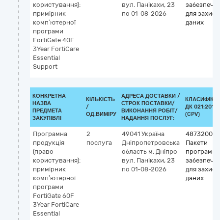
користування):
вул. Панікахи, 23
забезпече
примірник
по 01-08-2026
для захист
комп’ютерної
даних
програми
FortiGate 40F
3Year FortiCare
Essential
Support
КОНКРЕТНА
АДРЕСА ДОСТАВКИ /
КІЛЬКІСТЬ
КЛАСИФІКА
НАЗВА
СТРОК ПОСТАВКИ/
/
ДК 021:2015
ПРЕДМЕТА
ВИКОНАННЯ РОБІТ/
ОД.ВИМІРУ
(CPV)
ЗАКУПІВЛІ
НАДАННЯ ПОСЛУГ:
Програмна
2
49041
Україна
48732000-
продукція
послуга
Дніпропетровська
Пакети
(право
область
м. Дніпро
програмно
користування):
вул. Панікахи, 23
забезпече
примірник
по 01-08-2026
для захист
комп’ютерної
даних
програми
FortiGate 60F
3Year FortiCare
Essential