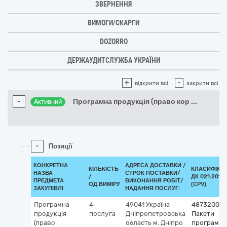
ЗВЕРНЕННЯ
ВИМОГИ/СКАРГИ
DOZORRO
ДЕРЖАУДИТСЛУЖБА УКРАЇНИ
+
-
відкрити всі
закрити всі
-
Програмна продукція (право кор
...
Активний
-
Позиції
КОНКРЕТНА
АДРЕСА ДОСТАВКИ /
КІЛЬКІСТЬ
КЛАСИФІКА
НАЗВА
СТРОК ПОСТАВКИ/
/
ДК 021:2015
ПРЕДМЕТА
ВИКОНАННЯ РОБІТ/
ОД.ВИМІРУ
(CPV)
ЗАКУПІВЛІ
НАДАННЯ ПОСЛУГ:
Програмна
4
49041
Україна
48732000-
продукція
послуга
Дніпропетровська
Пакети
(право
область
м. Дніпро
програмно