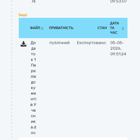
7s
09:53:07
Інші
ДАТА
ФАЙЛ
ПРИВАТНІСТЬ
СТАН
ТА
ЧАС
До
публічний
Експортовано:
05-05-
да
2026,
то
09:51:24
к 1
Пе
ре
лік
до
ку
ме
нті
в У
ча
сн
ик
а.d
oc