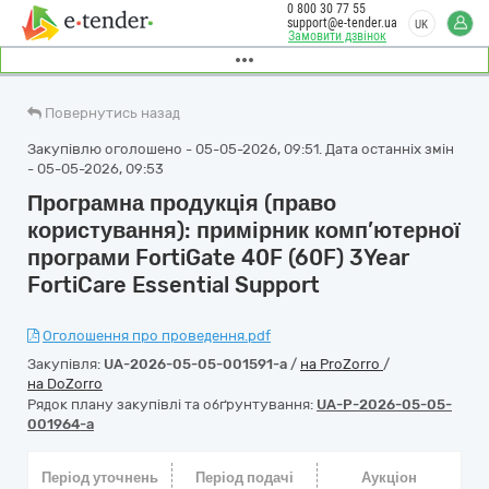
0 800 30 77 55
support@e-tender.ua
UK
Замовити дзвінок
Повернутись назад
Закупівлю оголошено - 05-05-2026, 09:51. Дата останніх змін
- 05-05-2026, 09:53
Програмна продукція (право
користування): примірник комп’ютерної
програми FortiGate 40F (60F) 3Year
FortiCare Essential Support
Оголошення про проведення.pdf
Закупівля:
UA-2026-05-05-001591-a
/
на ProZorro
/
на DoZorro
Рядок плану закупівлі та обґрунтування:
UA-P-2026-05-05-
001964-a
Період уточнень
Період подачі
Аукціон