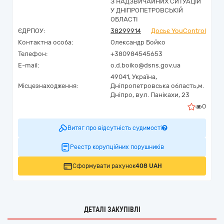
З НАДЗВИЧАЙНИХ СИТУАЦІЙ
У ДНІПРОПЕТРОВСЬКІЙ
ОБЛАСТІ
ЄДРПОУ:
38299914
Досьє YouControl
Контактна особа:
Олександр Бойко
Телефон:
+380984545653
E-mail:
o.d.boiko@dsns.gov.ua
49041,
Україна
,
Місцезнаходження:
Дніпропетровська область,
м.
Дніпро,
вул. Панікахи, 23
0
Витяг про відсутність судимості
Реєстр корупційних порушників
Сформувати рахунок
408 UAH
ДЕТАЛІ ЗАКУПІВЛІ