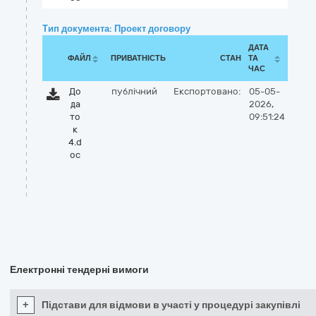
Тип документа: Проект договору
ДАТА
ФАЙЛ
ПРИВАТНІСТЬ
СТАН
ТА
ЧАС
До
публічний
Експортовано:
05-05-
да
2026,
то
09:51:24
к
4.d
oc
Електронні тендерні вимоги
+
Підстави для відмови в участі у процедурі закупівлі