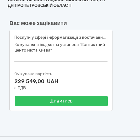
ДНІПРОПЕТРОВСЬКІЙ ОБЛАСТІ
Вас може зацікавити
Послуги у сфері інформатизації з постачання підписки FortiGate- 200F 1 Year Unified Threat Protection (UTP)
Комунальна бюджетна установа "Контактний
центр міста Києва"
Очікувана вартість
229 549,00 UAH
з ПДВ
Дивитись