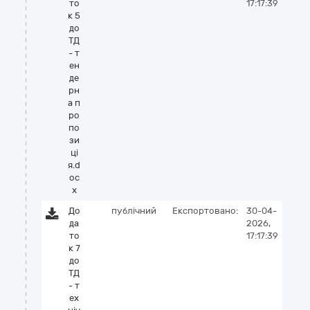
то
17:17:39
к 5
до
ТД
- т
ен
де
рн
а п
ро
по
зи
цi
я.d
oc
x
До
публічний
Експортовано:
30-04-
да
2026,
то
17:17:39
к 7
до
ТД
- т
ех