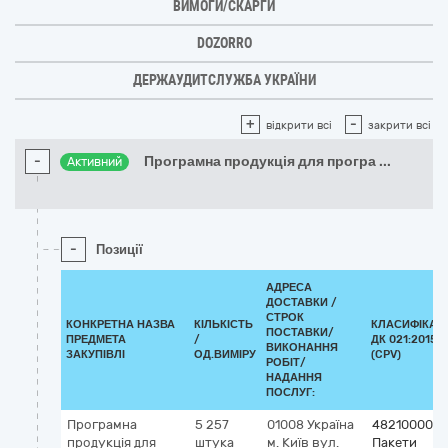
ВИМОГИ/СКАРГИ
DOZORRO
ДЕРЖАУДИТСЛУЖБА УКРАЇНИ
+
-
відкрити всі
закрити всі
-
Програмна продукція для програ
...
Активний
-
Позиції
АДРЕСА
ДОСТАВКИ /
СТРОК
КОНКРЕТНА НАЗВА
КІЛЬКІСТЬ
КЛАСИФІКАТ
ПОСТАВКИ/
ПРЕДМЕТА
/
ДК 021:2015
ВИКОНАННЯ
ЗАКУПІВЛІ
ОД.ВИМІРУ
(CPV)
РОБІТ/
НАДАННЯ
ПОСЛУГ:
Програмна
5 257
01008
Україна
48210000-3
продукція для
штука
м. Київ
вул.
Пакети