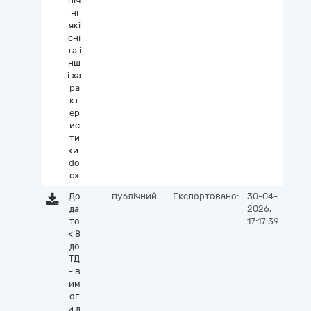
нiч
нi
якi
снi
та i
нш
i ха
ра
кт
ер
ис
ти
ки.
do
cx
До
публічний
Експортовано:
30-04-
да
2026,
то
17:17:39
к 8
до
ТД
- в
им
ог
и д