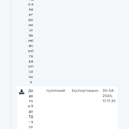
о е
ле
кт
ро
нн
оi
ба
нкi
вс
кої
га
ра
нтi
i.d
oc
x
До
публічний
Експортовано:
30-04-
да
2026,
то
17:17:39
к 9
до
ТД
- з
го