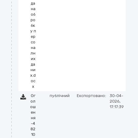
да
на
об
ро
бк
у п
ер
со
на
лн
их
да
ни
х.d
oc
x
Ог
публічний
Експортовано:
30-04-
ол
2026,
ош
17:17:39
ен
ня
-4
82
10