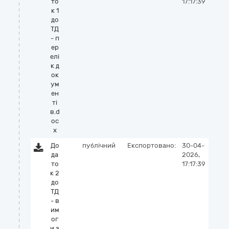
то
17:17:39
к 1
до
ТД
- п
ер
елі
к д
ок
ум
ен
ті
в.d
oc
x
До
публічний
Експортовано:
30-04-
да
2026,
то
17:17:39
к 2
до
ТД
- в
им
ог
и з