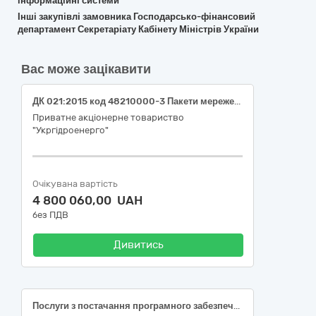
інформаційні системи
Інші закупівлі замовника Господарсько-фінансовий
департамент Секретаріату Кабінету Міністрів України
Вас може зацікавити
ДК 021:2015 код 48210000-3 Пакети мережевого програмного забезпечення (Постачання ліцензій на використання програмного забезпечення системи інформаційно-правового забезпечення ПрАТ «Укргідроенерго»)
Приватне акціонерне товариство
"Укргідроенерго"
Очікувана вартість
4 800 060,00 UAH
без ПДВ
Дивитись
Послуги з постачання програмного забезпечення FortiGate-200E (1 Year Unified (UTP) Protection) (код за ЕЗС ДК 021:2015: 48210000-3 Пакети мережевого програмного забезпечення