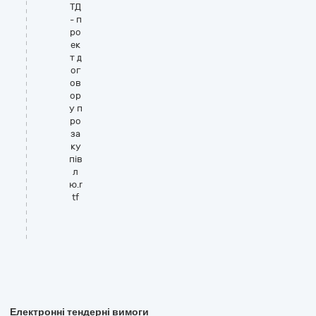
ТД
- п
ро
ек
т д
ог
ов
ор
у п
ро
за
ку
пів
л
ю.r
tf
Електронні тендерні вимоги