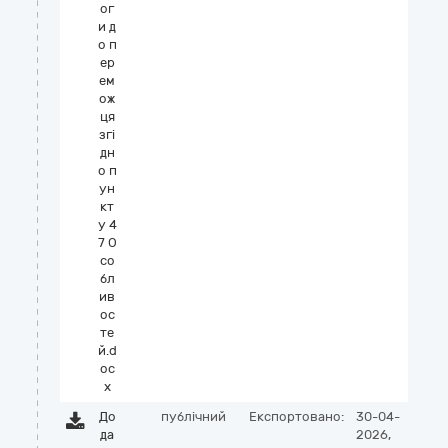
ог
и д
о п
ер
ем
ож
ця
згi
дн
о п
ун
кт
у 4
7 О
со
бл
ив
ос
те
й.d
oc
x
До
публічний
Експортовано:
30-04-
да
2026,