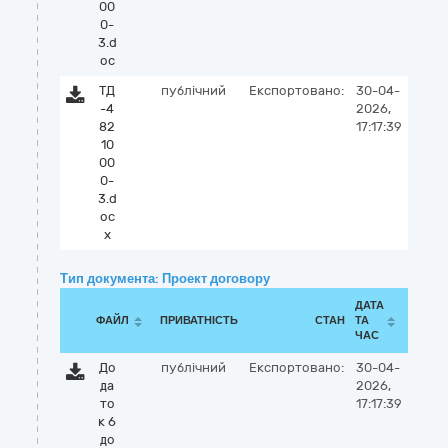
00
0-
3.d
oc
ТД
публічний
Експортовано:
30-04-
-4
2026,
82
17:17:39
10
00
0-
3.d
oc
x
Тип документа: Проект договору
ДАТА
ФАЙЛ
ПРИВАТНІСТЬ
СТАН
ТА
ЧАС
До
публічний
Експортовано:
30-04-
да
2026,
то
17:17:39
к 6
до