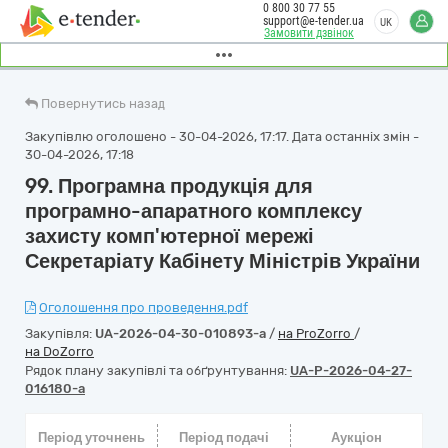
0 800 30 77 55
support@e-tender.ua
UK
Замовити дзвінок
Повернутись назад
Закупівлю оголошено - 30-04-2026, 17:17. Дата останніх змін -
30-04-2026, 17:18
99. Програмна продукція для
програмно-апаратного комплексу
захисту комп'ютерної мережі
Секретаріату Кабінету Міністрів України
Оголошення про проведення.pdf
Закупівля:
UA-2026-04-30-010893-a
/
на ProZorro
/
на DoZorro
Рядок плану закупівлі та обґрунтування:
UA-P-2026-04-27-
016180-a
Період уточнень
Період подачі
Аукціон