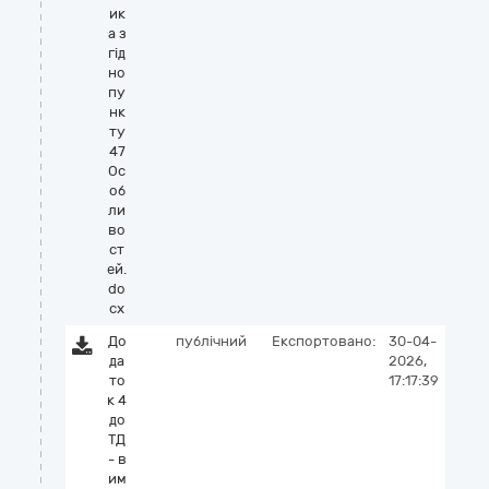
ик
а з
гiд
но
пу
нк
ту
47
Ос
об
ли
во
ст
ей.
do
cx
До
публічний
Експортовано:
30-04-
да
2026,
то
17:17:39
к 4
до
ТД
- в
им