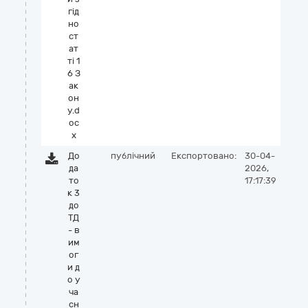
гiд
но
ст
ат
тi 1
6 З
ак
он
у.d
oc
x
До
публічний
Експортовано:
30-04-
да
2026,
то
17:17:39
к 3
до
ТД
- в
им
ог
и д
о у
ча
сн