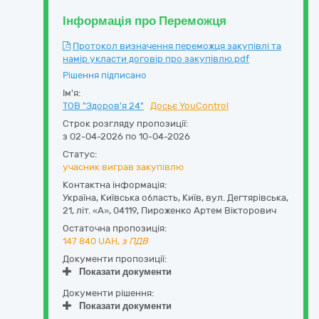
Інформація про Переможця
Протокол визначення переможця закупівлі та
намір укласти договір про закупівлю.pdf
Рішення підписано
Ім'я:
ТОВ "Здоров'я 24"
Досьє YouControl
Строк розгляду пропозиції:
з 02-04-2026 по 10-04-2026
Статус:
учасник виграв закупівлю
Контактна інформація:
Україна
,
Київська область
,
Київ,
вул. Дегтярівська,
21, літ. «А»
,
04119
,
Пироженко Артем Вікторович
Остаточна пропозиція:
147 840
UAH,
з ПДВ
Документи пропозиції:
Показати документи
Документи рішення:
Показати документи