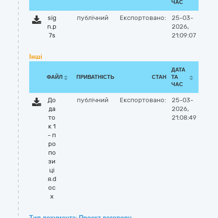
ЧАС
sig
публічний
Експортовано:
25-03-
n.p
2026,
7s
21:09:07
Інші
ДАТА
ФАЙЛ
ПРИВАТНІСТЬ
СТАН
ТА
ЧАС
До
публічний
Експортовано:
25-03-
да
2026,
то
21:08:49
к 1
- п
ро
по
зи
ці
я.d
oc
x
Тип документа: Проект договору