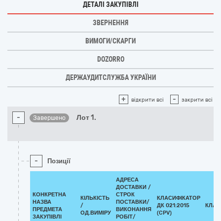
ДЕТАЛІ ЗАКУПІВЛІ
ЗВЕРНЕННЯ
ВИМОГИ/СКАРГИ
DOZORRO
ДЕРЖАУДИТСЛУЖБА УКРАЇНИ
+
-
відкрити всі
закрити всі
-
Лот 1.
Завершено
-
Позиції
АДРЕСА
ДОСТАВКИ /
КОНКРЕТНА
СТРОК
КІЛЬКІСТЬ
КЛАСИФІКАТОР
НАЗВА
ПОСТАВКИ/
/
ДК 021:2015
КЛАС
ПРЕДМЕТА
ВИКОНАННЯ
ОД.ВИМІРУ
(CPV)
ЗАКУПІВЛІ
РОБІТ/