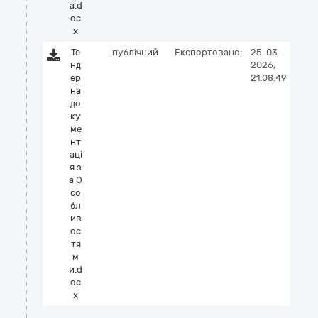
а.d
oc
x
Те
публічний
Експортовано:
25-03-
нд
2026,
ер
21:08:49
на
до
ку
ме
нт
аці
я з
а О
со
бл
ив
ос
тя
м
и.d
oc
x