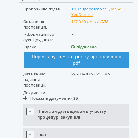
Пропозицію подав:
ТОВ "Здоров'я 24"
Досьє
YouControl
Остаточна
147 840
UAH,
з ПДВ
пропозиція:
Інформація про
-
субпідрядника:
Підпис:
підписано
Переглянути Електронну пропозицію в
pdf
Дата та час
26-03-2026, 20:58:27
подання
пропозиції:
Документи:
Показати документи (35)
+
Підстави для відмови в участі у
процедурі закупівлі
+
Інші