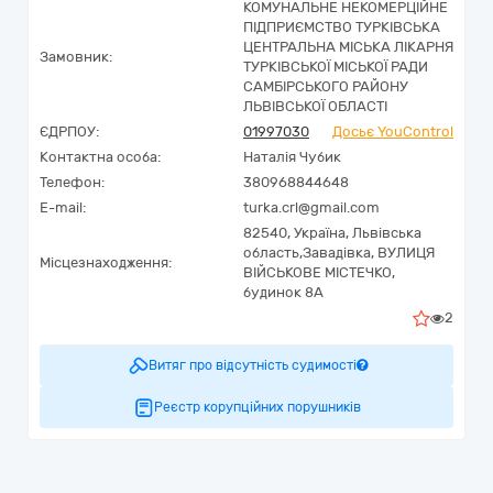
КОМУНАЛЬНЕ НЕКОМЕРЦІЙНЕ
ПІДПРИЄМСТВО ТУРКІВСЬКА
ЦЕНТРАЛЬНА МІСЬКА ЛІКАРНЯ
Замовник:
ТУРКІВСЬКОЇ МІСЬКОЇ РАДИ
САМБІРСЬКОГО РАЙОНУ
ЛЬВІВСЬКОЇ ОБЛАСТІ
ЄДРПОУ:
01997030
Досьє YouControl
Контактна особа:
Наталія Чубик
Телефон:
380968844648
E-mail:
turka.crl@gmail.com
82540,
Україна
,
Львівська
область,
Завадівка,
ВУЛИЦЯ
Місцезнаходження:
ВІЙСЬКОВЕ МІСТЕЧКО,
будинок 8А
2
Витяг про відсутність судимості
Реєстр корупційних порушників