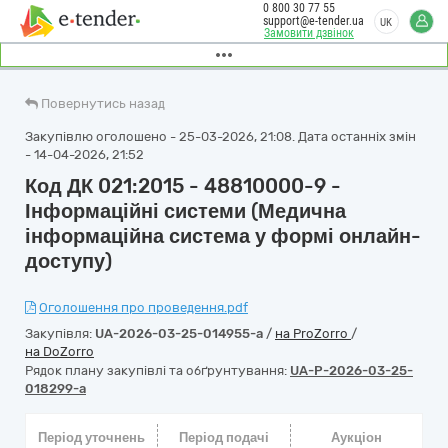
0 800 30 77 55
support@e-tender.ua
UK
Замовити дзвінок
Повернутись назад
Закупівлю оголошено - 25-03-2026, 21:08. Дата останніх змін
- 14-04-2026, 21:52
Код ДК 021:2015 - 48810000-9 -
Інформаційні системи (Медична
інформаційна система у формі онлайн-
доступу)
Оголошення про проведення.pdf
Закупівля:
UA-2026-03-25-014955-a
/
на ProZorro
/
на DoZorro
Рядок плану закупівлі та обґрунтування:
UA-P-2026-03-25-
018299-a
Період уточнень
Період подачі
Аукціон