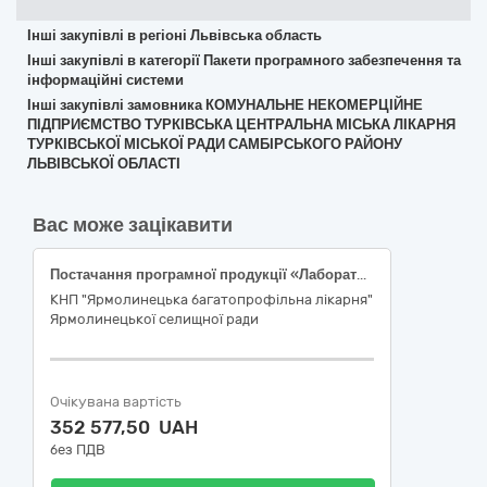
Інші закупівлі в регіоні Львівська область
Інші закупівлі в категорії Пакети програмного забезпечення та
інформаційні системи
Інші закупівлі замовника КОМУНАЛЬНЕ НЕКОМЕРЦІЙНЕ
ПІДПРИЄМСТВО ТУРКІВСЬКА ЦЕНТРАЛЬНА МІСЬКА ЛІКАРНЯ
ТУРКІВСЬКОЇ МІСЬКОЇ РАДИ САМБІРСЬКОГО РАЙОНУ
ЛЬВІВСЬКОЇ ОБЛАСТІ
Вас може зацікавити
Постачання програмної продукції «Лабораторна інформаційна система» у вигляді окремого програмного продукту або спеціалізованого модуля у складі медичної інформаційної системи з впровадженням системи та інтеграцією медичного обладнання
КНП "Ярмолинецька багатопрофільна лікарня"
Ярмолинецької селищної ради
Очікувана вартість
352 577,50 UAH
без ПДВ