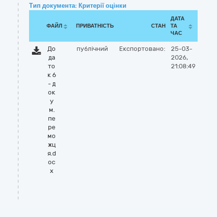
Тип документа: Критерії оцінки
ДАТА
ФАЙЛ
ПРИВАТНІСТЬ
СТАН
ТА
ЧАС
До
публічний
Експортовано:
25-03-
да
2026,
то
21:08:49
к 6
- д
ок
у
м.
пе
ре
мо
жц
я.d
oc
x