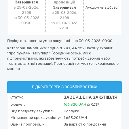
Завершився
пропозицій
з 25-03-2026,
Завершився
Аукціон не відбувся
21:08
з 25-03-2026,
по 30-03-2026,
21:08
00:00
по 02-04-2026,
22:00
Період оскарження умов закупівлі - по
30-03-2026, 00:00
Категорія Замовника: згідно п.3 ч.1, ч.4 ст.2 Закону України
"про публічні закупівлі" (юридичні особи, які є
підприємствами, які забезпечують потреби держави або
територіальної громади). Пропозиції готуються українською
мовою.
ВІДКРИТІ ТОРГИ З ОСОБЛИВОСТЯМИ
ЗАВЕРШЕНА ЗАКУПІВЛЯ
Статус:
Бюджет:
166 320
UAH
(з ПДВ)
Вид предмету закупівлі:
Послуги
Мінімальний крок аукціону:
1 663,20 UAH
Оцінка пропозицій:
За вартістю придбання