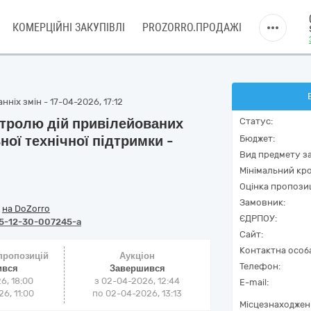
КОМЕРЦІЙНІ ЗАКУПІВЛІ
PROZORRO.ПРОДАЖІ
ніх змін - 17-04-2026, 17:12
тролю дій привілейованих
Статус:
ної технічної підтримки -
Бюджет:
Вид предмету за
Мінімальний кро
Оцінка пропозиц
Замовник:
/
на DoZorro
ЄДРПОУ:
5-12-30-007245-a
Сайт:
Контактна особ
 пропозицій
Аукціон
Телефон:
ився
Завершився
6, 18:00
з
02-04-2026, 12:44
E-mail:
6, 11:00
по
02-04-2026, 13:13
Місцезнаходжен