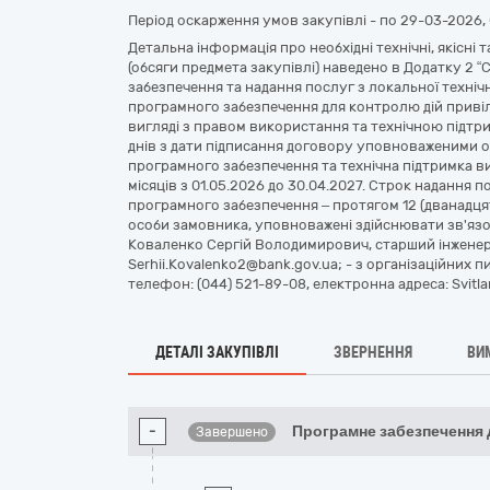
Період оскарження умов закупівлі - по
29-03-2026, 
Детальна інформація про необхідні технічні, якісні 
(обсяги предмета закупівлі) наведено в Додатку 2 
забезпечення та надання послуг з локальної технічно
програмного забезпечення для контролю дій приві
вигляді з правом використання та технічною підт
днів з дати підписання договору уповноваженими 
програмного забезпечення та технічна підтримка в
місяців з 01.05.2026 до 30.04.2027. Строк надання п
програмного забезпечення – протягом 12 (дванадцяти
особи замовника, уповноважені здійснювати зв'язок
Коваленко Сергій Володимирович, старший інженер,
Serhii.Kovalenko2@bank.gov.ua; - з організаційних 
телефон: (044) 521-89-08, електронна адреса: Svitl
ДЕТАЛІ ЗАКУПІВЛІ
ЗВЕРНЕННЯ
ВИ
-
Програмне забезпечення 
Завершено