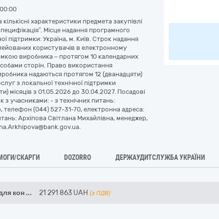
00:00
та кількісні характеристики предмета закупівлі
“Специфікація”. Місце надання програмного
ї підтримки: Україна, м. Київ. Строк надання
лейованих користувачів в електронному
римкою виробника – протягом 10 календарних
особами сторін. Право використання
иробника надаються протягом 12 (дванадцяти)
ослуг з локальної технічної підтримки
) місяців з 01.05.2026 до 30.04.2027. Посадові
 з учасниками: - з технічних питань:
 телефон (044) 527-31-70, електронна адреса:
питань: Архіпова Світлана Михайлівна, менеджер,
ana.Arkhipova@bank.gov.ua.
МОГИ/СКАРГИ
DOZORRO
ДЕРЖАУДИТСЛУЖБА УКРАЇНИ
для кон
...
21 291 863
UAH
(з ПДВ)