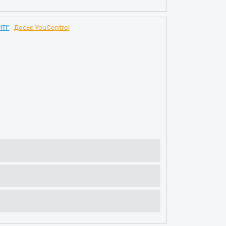
ТІ"
Досьє YouControl