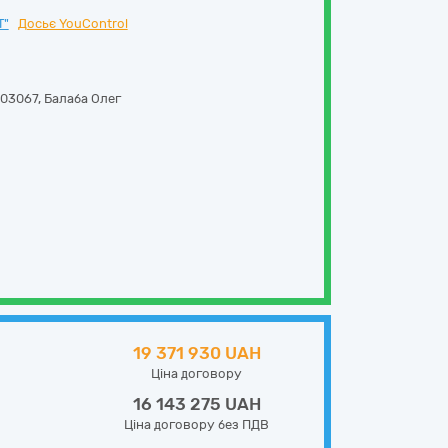
Т"
Досьє YouControl
03067
,
Балаба Олег
19 371 930 UAH
Ціна договору
16 143 275 UAH
Ціна договору без ПДВ