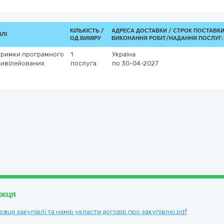
КІЛЬКІСТЬ /
АДРЕСА ДОСТАВКИ /
СТРОК ПОСТАВКИ
ВЛІ
ОД.ВИМІРУ
ВИКОНАННЯ РОБІТ/НАДАННЯ ПОСЛУГ:
дтримки програмного
1
Україна
ривілейованих
послуга
по 30-04-2027
ожця
ця закупівлі та намір укласти договір про закупівлю.pdf