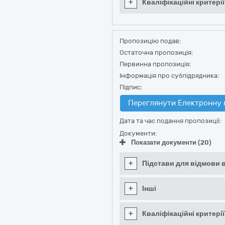
+
Кваліфікаційні критерії
Пропозицію подав:
Остаточна пропозиція:
Первинна пропозиція:
Інформація про субпідрядника:
Підпис:
Переглянути Електронну 
Дата та час подання пропозиції:
Документи:
Показати документи (20)
+
Підстави для відмови в
+
Інші
+
Кваліфікаційні критерії