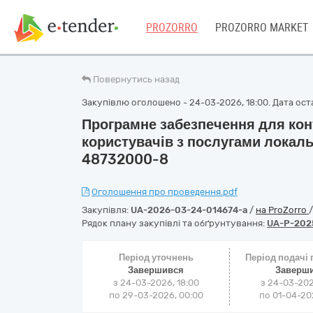
PROZORRO
PROZORRO MARKET
Повернутись назад
Закупівлю оголошено - 24-03-2026, 18:00. Дата остан
Програмне забезпечення для кон
користувачів з послугами локаль
48732000-8
Оголошення про проведення.pdf
Закупівля:
UA-2026-03-24-014674-a
/
на ProZorro
Рядок плану закупівлі та обґрунтування:
UA-P-202
Період уточнень
Період подачі
Завершився
Заверш
з 24-03-2026, 18:00
з 24-03-202
по 29-03-2026, 00:00
по 01-04-202