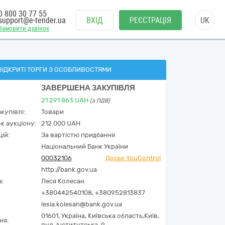
0 800 30 77 55
support@e-tender.ua
ВХІД
РЕЄСТРАЦІЯ
UK
Замовити дзвінок
ВІДКРИТІ ТОРГИ З ОСОБЛИВОСТЯМИ
ЗАВЕРШЕНА ЗАКУПІВЛЯ
21 291 863
UAH
(з ПДВ)
купівлі:
Товари
к аукціону:
212 000 UAH
ій:
За вартістю придбання
Національний Банк України
00032106
Досьє YouControl
http://bank.gov.ua
а:
Леся Колесан
+380442540108, +380952813837
lesia.kolesan@bank.gov.ua
01601,
Україна
,
Київська область,
Київ,
ня:
вул. Інститутська, 9