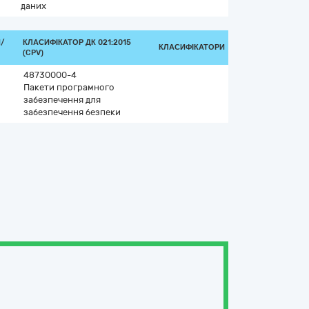
даних
/
КЛАСИФІКАТОР ДК 021:2015
КЛАСИФІКАТОРИ
(CPV)
48730000-4
Пакети програмного
забезпечення для
забезпечення безпеки