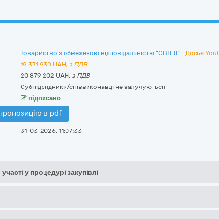
Товариство з обмеженою відповідальністю "СВІТ ІТ"
Досьє YouC
19 371 930
UAH,
з ПДВ
20 879 202 UAH,
з ПДВ
Субпідрядники/співвиконавці не залучуються
підписано
пропозицію в pdf
31-03-2026, 11:07:33
 участі у процедурі закупівлі