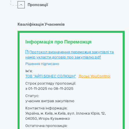
-
Пропозиції
Кваліфікація Учасників
Інформація про Переможця
Протокол визначення переможця закупівлі та
намір укласти договір про закупівлю.pdf
Рішення підписано
Ім'я:
ТОВ "АЙТІ БІЗНЕС СОЛЮШН"
Досьє YouControl
Строк розгляду пропозиції:
з 01-11-2025 по 08-11-2025
Статус:
учасник виграв закупівлю
Контактна інформація:
Україна
,
м. Київ
,
м.Київ,
вул. Іллєнка Юрія, 12
,
04050
,
Игорь Кузьменко
Остаточна пропозиція: