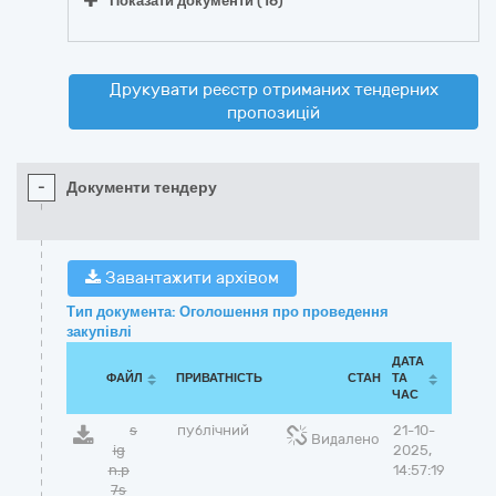
Показати документи (16)
Друкувати реєстр отриманих тендерних
пропозицій
-
Документи тендеру
Завантажити архівом
Тип документа: Оголошення про проведення
закупівлі
ДАТА
ФАЙЛ
ПРИВАТНІСТЬ
СТАН
ТА
ЧАС
s
публічний
21-10-
Видалено
ig
2025,
n.p
14:57:19
7s