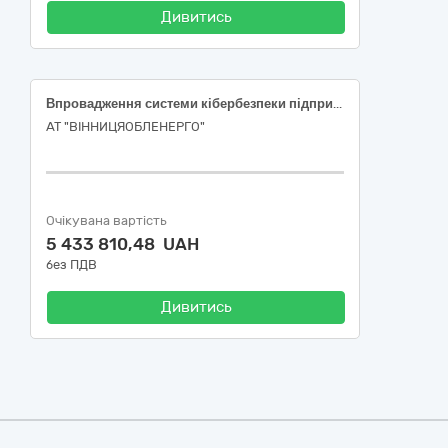
Дивитись
Впровадження системи кібербезпеки підприємства(антивірусний захист) та впровадження системи кібербезпеки підприємства(брандмауери) (Інвестиційна програма АТ «ВІННИЦЯОБЛЕНЕРГО» 2026 р., 4 розділ п. 4.3.2.1. та п. 4.3.2.2. )
АТ "ВІННИЦЯОБЛЕНЕРГО"
Очікувана вартість
5 433 810,48 UAH
без ПДВ
Дивитись