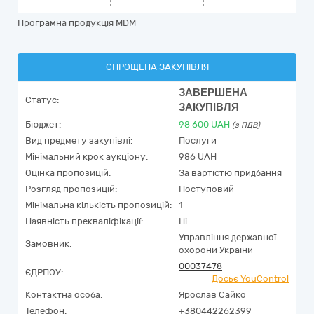
Програмна продукція MDM
СПРОЩЕНА ЗАКУПІВЛЯ
ЗАВЕРШЕНА
Статус:
ЗАКУПІВЛЯ
Бюджет:
98 600
UAH
(з ПДВ)
Вид предмету закупівлі:
Послуги
Мінімальний крок аукціону:
986 UAH
Оцінка пропозицій:
За вартістю придбання
Розгляд пропозицій:
Поступовий
Мінімальна кількість пропозицій:
1
Наявність прекваліфікації:
Ні
Управління державної
Замовник:
охорони України
00037478
ЄДРПОУ:
Досьє YouControl
Контактна особа:
Ярослав Сайко
Телефон:
+380442262399