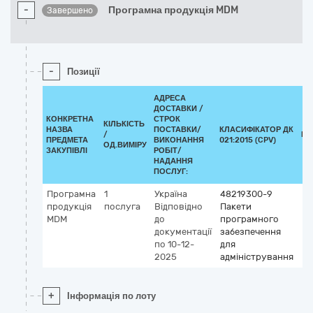
-
Програмна продукція MDM
Завершено
-
Позиції
АДРЕСА
ДОСТАВКИ /
КОНКРЕТНА
СТРОК
КІЛЬКІСТЬ
НАЗВА
ПОСТАВКИ/
КЛАСИФІКАТОР ДК
/
КЛ
ПРЕДМЕТА
ВИКОНАННЯ
021:2015 (CPV)
ОД.ВИМІРУ
ЗАКУПІВЛІ
РОБІТ/
НАДАННЯ
ПОСЛУГ:
Програмна
1
Україна
48219300-9
продукція
послуга
Відповідно
Пакети
MDM
до
програмного
документації
забезпечення
по 10-12-
для
2025
адміністрування
+
Інформація по лоту