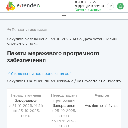
0 800 30 77 55
support@e-tender.ua
UK
Замовити дзвінок
Повернутись назад
Закупівлю оголошено - 21-10-2025, 14:56. Дата останніх змін -
20-11-2025, 08:18
Пакети мережевого програмного
забезпечення
Оголошення про проведення.pdf
Закупівля:
UA-2025-10-21-011924-a
/
на ProZorro
/
на DoZorro
Період уточнень
Період подачі
Аукціон
Завершився
пропозицій
з 21-10-2025, 14:56
Завершився
Аукціон не відбувся
по 25-10-2025,
з 25-10-2025,
00:00
00:00
по 01-11-2025,
00:00