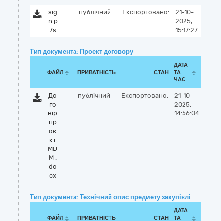
sig
публічний
Експортовано:
21-10-
n.p
2025,
7s
15:17:27
Тип документа: Проект договору
ДАТА
ФАЙЛ
ПРИВАТНІСТЬ
СТАН
ТА
ЧАС
До
публічний
Експортовано:
21-10-
го
2025,
вір
14:56:04
пр
оє
кт
MD
M .
do
cx
Тип документа: Технічний опис предмету закупівлі
ДАТА
ФАЙЛ
ПРИВАТНІСТЬ
СТАН
ТА