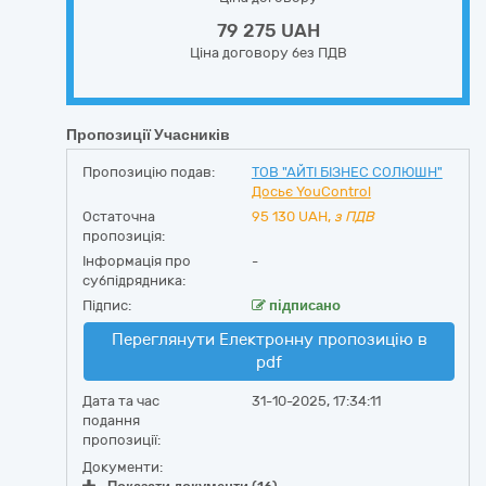
79 275 UAH
Ціна договору без ПДВ
Пропозиції Учасників
Пропозицію подав:
ТОВ "АЙТІ БІЗНЕС СОЛЮШН"
Досьє YouControl
Остаточна
95 130
UAH,
з ПДВ
пропозиція:
Інформація про
-
субпідрядника:
Підпис:
підписано
Переглянути Електронну пропозицію в
pdf
Дата та час
31-10-2025, 17:34:11
подання
пропозиції:
Документи: