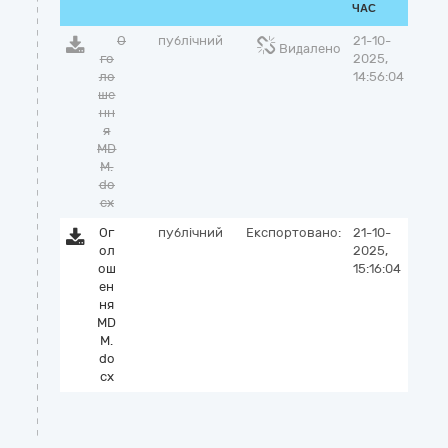
ЧАС
О
публічний
21-10-
Видалено
го
2025,
ло
14:56:04
ше
нн
я
MD
M.
do
cx
Ог
публічний
Експортовано:
21-10-
ол
2025,
ош
15:16:04
ен
ня
MD
M.
do
cx