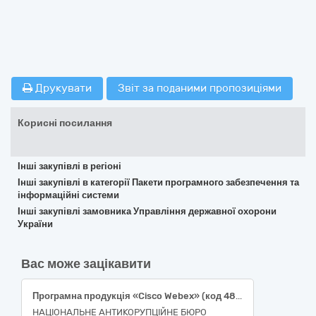
Друкувати
Звіт за поданими пропозиціями
Корисні посилання
Інші закупівлі в регіоні
Інші закупівлі в категорії Пакети програмного забезпечення та
інформаційні системи
Інші закупівлі замовника Управління державної охорони
України
Вас може зацікавити
Програмна продукція «Cisco Webex» (код 48210000-3 національного класифікатора України ДК 021:2015 «Єдиний закупівельний словник»)
НАЦІОНАЛЬНЕ АНТИКОРУПЦІЙНЕ БЮРО