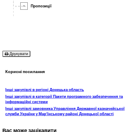
-
Пропозиції
Друкувати
Корисні посилання
Інші закупівлі в регіоні Донецька область
Інші закупівлі в категорії Пакети програмного забезпечення та
інформаційні системи
Інші закупівлі замовника Управління Державної казначейської
служби України у Мар'їнському районі Донецької області
Вас може зацікавити