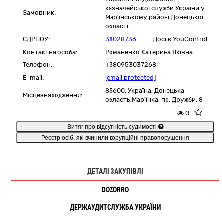
казначейської служби України у
Замовник:
Мар'їнському районі Донецької
області
ЄДРПОУ:
38028736
Досьє YouControl
Контактна особа:
Романенко Катерина Яківна
Телефон:
+380953037268
E-mail:
[email protected]
85600,
Україна
,
Донецька
Місцезнаходження:
область,
Мар'їнка,
пр. Дружби, 8
0
Витяг про відсутність судимості
Реєстр осіб, які вчинили корупційні правопорушення
ДЕТАЛІ ЗАКУПІВЛІ
DOZORRO
ДЕРЖАУДИТСЛУЖБА УКРАЇНИ