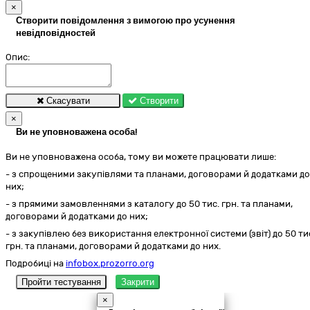
×
Створити повідомлення з вимогою про усунення
невідповідностей
Опис:
Скасувати
Створити
×
Ви не уповноважена особа!
Ви не уповноважена особа, тому ви можете працювати лише:
- з спрощеними закупівлями та планами, договорами й додатками до
них;
- з прямими замовленнями з каталогу до 50 тис. грн. та планами,
договорами й додатками до них;
- з закупівлею без використання електронної системи (звіт) до 50 ти
грн. та планами, договорами й додатками до них.
Подробиці на
infobox.prozorro.org
Пройти тестування
Закрити
×