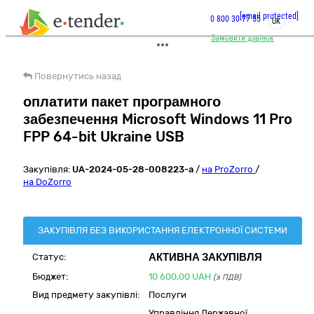
[email protected]
0 800 30 77 55
UK
Замовити дзвінок
Повернутись назад
оплатити пакет програмного
забезпечення Microsoft Windows 11 Pro
FPP 64-bit Ukraine USB
Закупівля:
UA-2024-05-28-008223-a
/
на ProZorro
/
на DoZorro
ЗАКУПІВЛЯ БЕЗ ВИКОРИСТАННЯ ЕЛЕКТРОННОЇ СИСТЕМИ
АКТИВНА ЗАКУПІВЛЯ
Статус:
Бюджет:
10 600,00
UAH
(з ПДВ)
Вид предмету закупівлі:
Послуги
Управління Державної