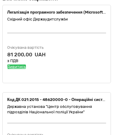
Легалізація програмного забезпечення (Microsoft Windows)
Східний офіс Держаудитслужби
Очікувана вартість
81 200,00 UAH
з ПДВ
Дивитись
Код ДК 021:2015 - 48620000-0 - Операційні системи (Програмна продукція Microsoft Windows Server Standard 2022 16 Core).
Державна установа "Центр обслуговування
підрозділів Національної поліції України"
Очікувана вартість