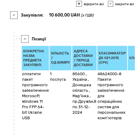
+
-
відкрити всі
закрити всі
-
Закупівля:
10 600,00
UAH
(з ПДВ)
-
Позиції
КОНКРЕТНА
АДРЕСА
КІЛЬКІСТЬ
КЛАСИФІКАТОР
НАЗВА
ДОСТАВКИ
/
ДК 021:2015
КЛА
ПРЕДМЕТА
/ ПЕРІОД
ОД.ВИМІРУ
(CPV)
ЗАКУПІВЛІ
ДОСТАВКИ
оплатити
1
85600
,
48624000-8
пакет
послуга
Україна
,
Пакети
програмного
Донецька
програмного
забезпечення
область
,
забезпечення
Microsoft
Мар'їнка
,
для
Windows 11
пр.Дружби,8
операційних
Pro FPP 64-
по 31-12-
систем для
bit Ukraine
2024
персональних
USB
комп’ютерів