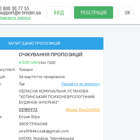
0 800 30 77 55
support@e-tender.ua
ВХІД
РЕЄСТРАЦІЯ
UK
Замовити дзвінок
ЗАПИТ (ЦІНИ) ПРОПОЗИЦІЙ
ОЧІКУВАННЯ ПРОПОЗИЦІЙ
4 500
UAH
(без ПДВ)
купівлі:
Товари
ій:
За вартістю придбання
:
Так
Перейти до відбору
ОБЛАСНА КОМУНАЛЬНА УСТАНОВА
"ХОТИНСЬКИЙ ПСИХОНЕВРОЛОГІЧНИЙ
БУДИНОК-ІНТЕРНАТ"
03189972
Досьє YouControl
а:
Козак Віра
380973106048
vira1984kozak@gmail.com
60000,
Україна
,
Чернівецька