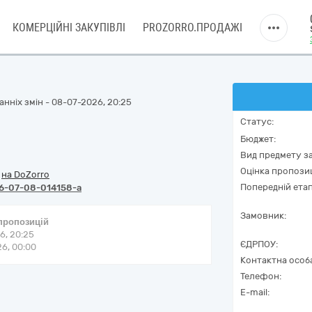
КОМЕРЦІЙНІ ЗАКУПІВЛІ
PROZORRO.ПРОДАЖІ
нніх змін - 08-07-2026, 20:25
Статус:
Бюджет:
Вид предмету за
Оцінка пропозиц
/
на DoZorro
Попередній етап
6-07-08-014158-a
Замовник:
 пропозицій
6, 20:25
ЄДРПОУ:
6, 00:00
Контактна особ
Телефон:
E-mail: