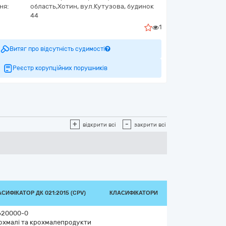
ня:
область,
Хотин,
вул.Кутузова, будинок
44
1
Витяг про відсутність судимості
Реєстр корупційних порушників
+
-
відкрити всі
закрити всі
СИФІКАТОР ДК 021:2015 (CPV)
КЛАСИФІКАТОРИ
620000-0
охмалі та крохмалепродукти