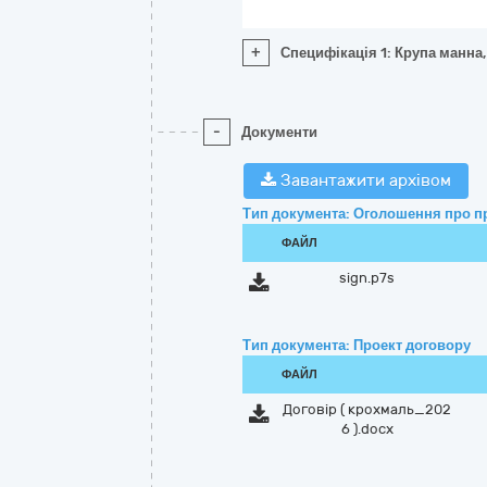
+
Специфікація 1: Крупа манна,
-
Документи
Завантажити архівом
Тип документа: Оголошення про п
ФАЙЛ
sign.p7s
Тип документа: Проект договору
ФАЙЛ
Договір ( крохмаль_202
6 ).docx