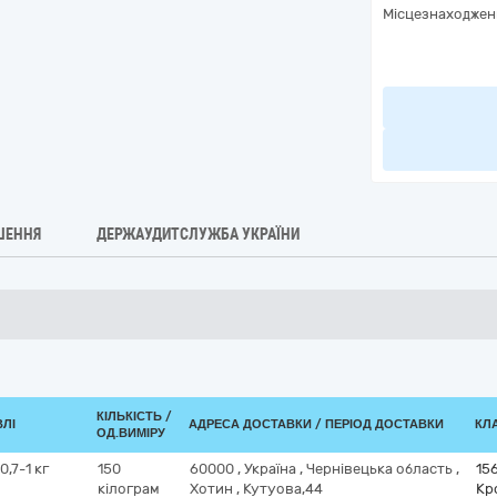
Місцезнаходжен
ШЕННЯ
ДЕРЖАУДИТСЛУЖБА УКРАЇНИ
КІЛЬКІСТЬ /
ВЛІ
АДРЕСА ДОСТАВКИ / ПЕРІОД ДОСТАВКИ
КЛА
ОД.ВИМІРУ
,7-1 кг
150
60000
,
Україна
,
Чернівецька область
,
15
кілограм
Хотин
,
Кутуова,44
Кр