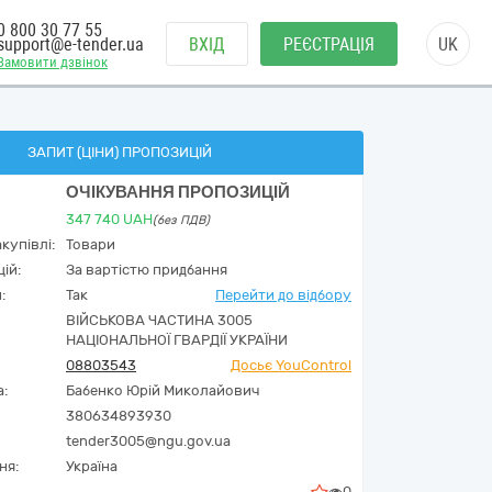
0 800 30 77 55
support@e-tender.ua
ВХІД
РЕЄСТРАЦІЯ
UK
Замовити дзвінок
ЗАПИТ (ЦІНИ) ПРОПОЗИЦІЙ
ОЧІКУВАННЯ ПРОПОЗИЦІЙ
347 740
UAH
(без ПДВ)
купівлі:
Товари
ій:
За вартістю придбання
:
Так
Перейти до відбору
ВІЙСЬКОВА ЧАСТИНА 3005
НАЦІОНАЛЬНОЇ ГВАРДІЇ УКРАЇНИ
08803543
Досьє YouControl
а:
Бабенко Юрій Миколайович
380634893930
tender3005@ngu.gov.ua
ня:
Україна
0