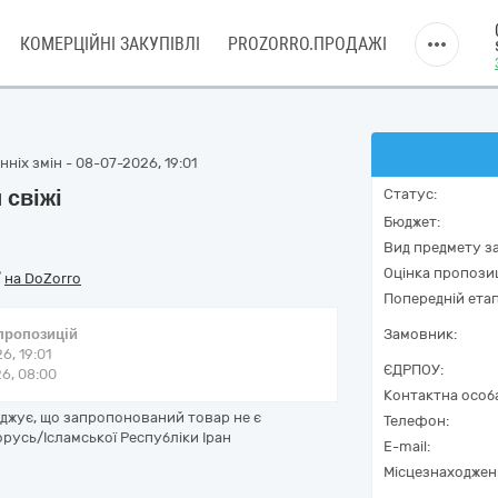
КОМЕРЦІЙНІ ЗАКУПІВЛІ
PROZORRO.ПРОДАЖІ
ніх змін - 08-07-2026, 19:01
 свіжі
Статус:
Бюджет:
Вид предмету за
Оцінка пропозиц
/
на DoZorro
Попередній етап
 пропозицій
Замовник:
6, 19:01
ЄДРПОУ:
6, 08:00
Контактна особ
рджує, що запропонований товар не є
Телефон:
орусь/Ісламської Республіки Іран
E-mail:
Місцезнаходжен