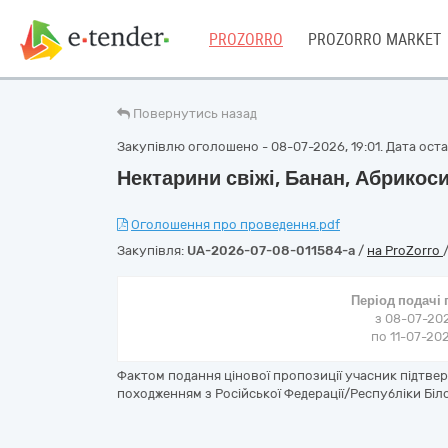
PROZORRO
PROZORRO MARKET
Повернутись назад
Закупівлю оголошено - 08-07-2026, 19:01. Дата остан
Нектарини свіжі, Банан, Абрикоси
Оголошення про проведення.pdf
Закупівля:
UA-2026-07-08-011584-a
/
на ProZorro
Період подачі
з 08-07-202
по 11-07-202
Фактом подання цінової пропозиції учасник підтве
походженням з Російської Федерації/Республіки Біл