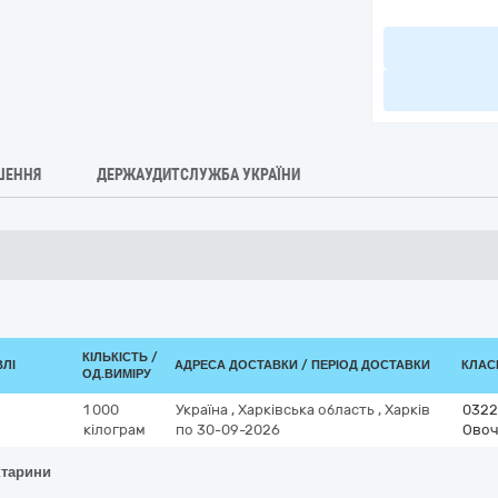
ШЕННЯ
ДЕРЖАУДИТСЛУЖБА УКРАЇНИ
КІЛЬКІСТЬ /
ВЛІ
АДРЕСА ДОСТАВКИ / ПЕРІОД ДОСТАВКИ
КЛАСИ
ОД.ВИМІРУ
1 000
Україна
,
Харківська область
,
Харків
0322
кілограм
по 30-09-2026
Овоч
ктарини