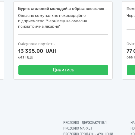
Буряк столовий молодий, з обрізаною зеленню, першого товарного сорту
Обласне комунальне некомерційне
Чер
підприємство "Чернівецька обласна
психіатрична лікарня"
Очікувана вартість
Очік
13 335,00 UAH
77
без ПДВ
без
Дивитись
PROZORRO - ДЕРЖЗАКУПІВЛІ
НА
PROZORRO MARKET
НО
PROZORRO.ПРОДАЖІ - АУКЦІОНИ
КО