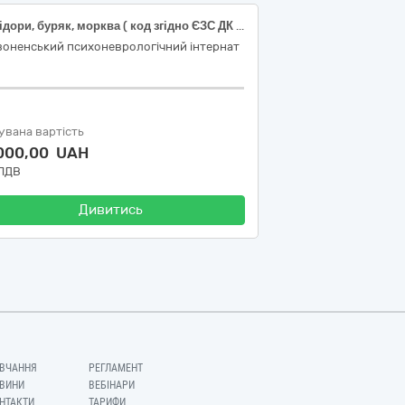
Помідори, буряк, морква ( код згідно ЄЗС ДК 021:2015 03220000-9 Овочі, фрукти та горіхи)
воненський психоневрологічний інтернат
увана вартість
 000,00 UAH
 ПДВ
Дивитись
ВЧАННЯ
РЕГЛАМЕНТ
ВИНИ
ВЕБІНАРИ
НТАКТИ
ТАРИФИ