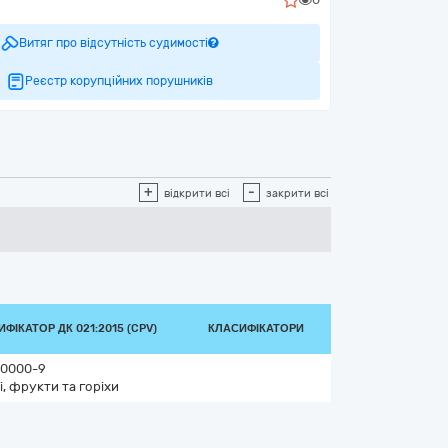
Витяг про відсутність судимості
Реєстр корупційних порушників
+
-
відкрити всі
закрити всі
ФІКАТОР ДК 021:2015 (CPV)
КЛАСИФІКАТОРИ
0000-9
і, фрукти та горіхи