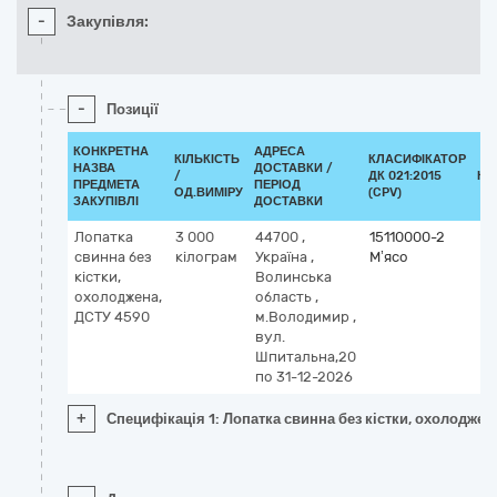
-
Закупівля:
-
Позиції
КОНКРЕТНА
АДРЕСА
КІЛЬКІСТЬ
КЛАСИФІКАТОР
НАЗВА
ДОСТАВКИ /
/
ДК 021:2015
КЛ
ПРЕДМЕТА
ПЕРІОД
ОД.ВИМІРУ
(CPV)
ЗАКУПІВЛІ
ДОСТАВКИ
Лопатка
3 000
44700
,
15110000-2
свинна без
кілограм
Україна
,
М’ясо
кістки,
Волинська
охолоджена,
область
,
ДСТУ 4590
м.Володимир
,
вул.
Шпитальна,20
по 31-12-2026
+
Специфікація 1: Лопатка свинна без кістки, охолоджен