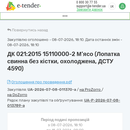
0 800 30 77 55
support@e-tender.ua
UK
Замовити дзвінок
Повернутись назад
Закупівлю оголошено - 08-07-2026, 18:10. Дата останніх змін -
08-07-2026, 18:10
ДК 021:2015 15110000-2 М’ясо (Лопатка
свинна без кістки, охолоджена, ДСТУ
4590)
Оголошення про проведення.pdf
Закупівля:
UA-2026-07-08-011370-a
/
на ProZorro
/
на DoZorro
Рядок плану закупівлі та обґрунтування:
UA-P-2026-07-08-
013789-a
Період подачі пропозицій
з 08-07-2026, 18:10