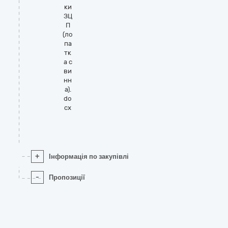
ки
ЗЦ
П
(ло
па
тк
а с
ви
нн
а).
do
cx
+
Інформація по закупівлі
-
Пропозиції