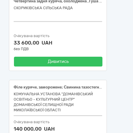
Четвертина задня куряча, охолоджена ,Туша свинна, категорія перша-екстра, охолоджена, печінка куряча, охолоджена (ДК 021:2015 — 15110000-2 М'ясо)
СКОРИКІВСЬКА СІЛЬСЬКА РАДА
Очікувана вартість
33 600,00 UAH
без ПДВ
Дивитись
Філе куряче, заморожене; Свинина тазостегнова, без кістки, заморожена
КОМУНАЛЬНА УСТАНОВА "ДОМАНІВСЬКИЙ
ОСВІТНЬО - КУЛЬТУРНИЙ ЦЕНТР"
ДОМАНІВСЬКОЇ СЕЛИЩНОЇ РАДИ
МИКОЛАЇВСЬКОЇ ОБЛАСТІ
Очікувана вартість
140 000,00 UAH