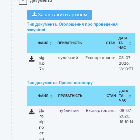
-
Документи
Завантажити архівом
Тип документа: Оголошення про проведення
закупівлі
ДАТА
ФАЙЛ
ПРИВАТНІСТЬ
СТАН
ТА
ЧАС
sig
публічний
Експортовано:
08-07-
n.p
2026,
7s
18:10:37
Тип документа: Проект договору
ДАТА
ФАЙЛ
ПРИВАТНІСТЬ
СТАН
ТА
ЧАС
До
публічний
Експортовано:
08-07-
го
2026,
вір
18:10:14
по
ст
ав