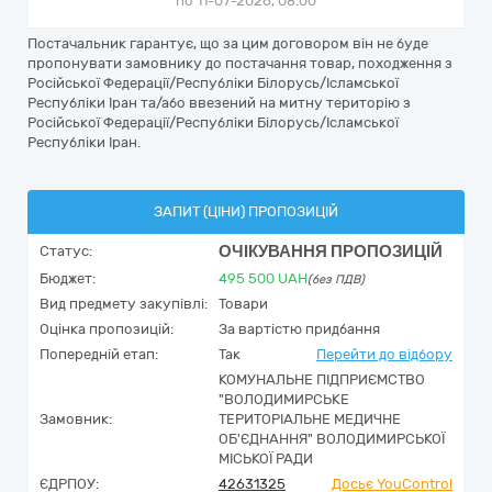
по 11-07-2026, 08:00
Постачальник гарантує, що за цим договором він не буде
пропонувати замовнику до постачання товар, походження з
Російської Федерації/Республіки Білорусь/Ісламської
Республіки Іран та/або ввезений на митну територію з
Російської Федерації/Республіки Білорусь/Ісламської
Республіки Іран.
ЗАПИТ (ЦІНИ) ПРОПОЗИЦІЙ
ОЧІКУВАННЯ ПРОПОЗИЦІЙ
Статус:
Бюджет:
495 500
UAH
(без ПДВ)
Вид предмету закупівлі:
Товари
Оцінка пропозицій:
За вартістю придбання
Попередній етап:
Так
Перейти до відбору
КОМУНАЛЬНЕ ПІДПРИЄМСТВО
"ВОЛОДИМИРСЬКЕ
Замовник:
ТЕРИТОРІАЛЬНЕ МЕДИЧНЕ
ОБ'ЄДНАННЯ" ВОЛОДИМИРСЬКОЇ
МІСЬКОЇ РАДИ
ЄДРПОУ:
42631325
Досьє YouControl