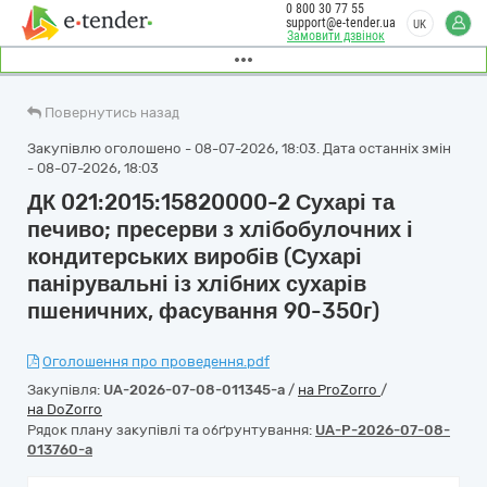
0 800 30 77 55
support@e-tender.ua
UK
Замовити дзвінок
Повернутись назад
Закупівлю оголошено - 08-07-2026, 18:03. Дата останніх змін
- 08-07-2026, 18:03
ДК 021:2015:15820000-2 Сухарі та
печиво; пресерви з хлібобулочних і
кондитерських виробів (Сухарі
панірувальні із хлібних сухарів
пшеничних, фасування 90-350г)
Оголошення про проведення.pdf
Закупівля:
UA-2026-07-08-011345-a
/
на ProZorro
/
на DoZorro
Рядок плану закупівлі та обґрунтування:
UA-P-2026-07-08-
013760-a