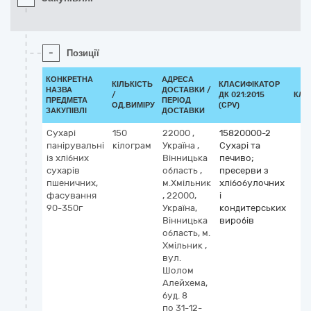
-
Позиції
КОНКРЕТНА
АДРЕСА
КІЛЬКІСТЬ
КЛАСИФІКАТОР
НАЗВА
ДОСТАВКИ /
/
ДК 021:2015
КЛА
ПРЕДМЕТА
ПЕРІОД
ОД.ВИМІРУ
(CPV)
ЗАКУПІВЛІ
ДОСТАВКИ
Сухарі
150
22000
,
15820000-2
панірувальні
кілограм
Україна
,
Сухарі та
із хлібних
Вінницька
печиво;
сухарів
область
,
пресерви з
пшеничних,
м.Хмільник
хлібобулочних
фасування
,
22000,
і
90-350г
Україна,
кондитерських
Вінницька
виробів
область, м.
Хмільник ,
вул.
Шолом
Алейхема,
буд. 8
по 31-12-