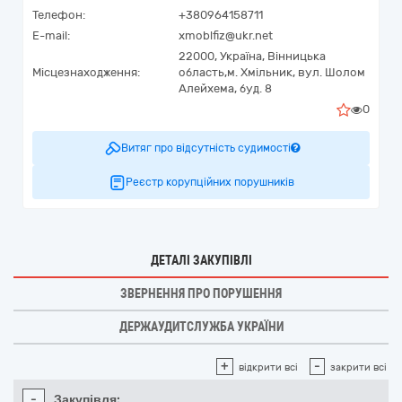
Телефон:
+380964158711
E-mail:
xmoblfiz@ukr.net
22000,
Україна
,
Вінницька
Місцезнаходження:
область,
м. Хмільник,
вул. Шолом
Алейхема, буд. 8
0
Витяг про відсутність судимості
Реєстр корупційних порушників
ДЕТАЛІ ЗАКУПІВЛІ
ЗВЕРНЕННЯ ПРО ПОРУШЕННЯ
ДЕРЖАУДИТСЛУЖБА УКРАЇНИ
+
-
відкрити всі
закрити всі
-
Закупівля: