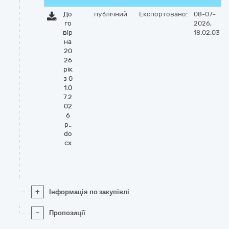
До
публічний
Експортовано:
08-07-
го
2026,
вір
18:02:03
на
20
26
рік
з 0
1.0
7.2
02
6
р..
do
cx
+
Інформація по закупівлі
-
Пропозиції