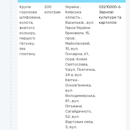
Крупа
200
Україна
,
03210000-6
горохова
кілограм
Київська
Зернові
шліфована,
область
,
культури та
колота,
Васильків
,
вул.
картопля
жовтого
Героя України
кольору,
Бринжали, 15,
першого
пров.
ґатунку,
Майоліковий,
без
10, вул.
глютену
Гончарна, 61 ,
порв. Князя
Святослава,
9,вул. Поетична,
24 а, вул.
Квітки-
Основ'яненка,
вул.
Володимирська,
81 , вул.
Гетьмана
Сагайдачного,
52, вул.
Вартових неба,
3, вул.