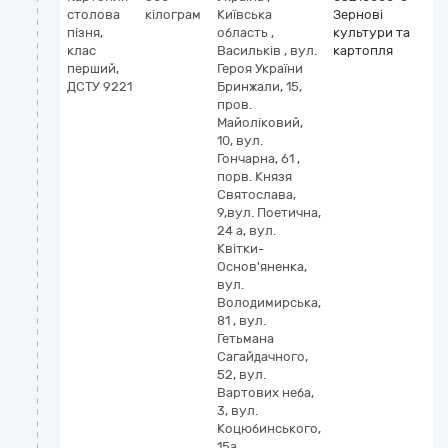
столова
кілограм
Київська
Зернові
пізня,
область
,
культури та
клас
Васильків
,
вул.
картопля
перший,
Героя України
ДСТУ 9221
Бринжали, 15,
пров.
Майоліковий,
10, вул.
Гончарна, 61 ,
порв. Князя
Святослава,
9,вул. Поетична,
24 а, вул.
Квітки-
Основ'яненка,
вул.
Володимирська,
81 , вул.
Гетьмана
Сагайдачного,
52, вул.
Вартових неба,
3, вул.
Коцюбинського,
15а ,