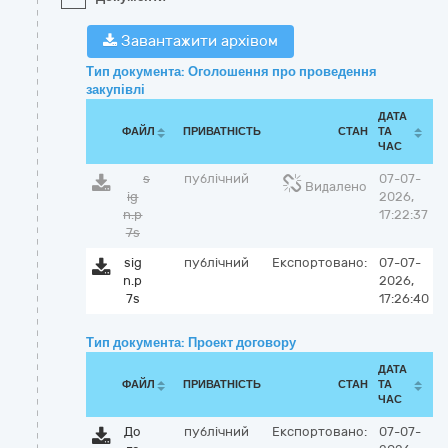
Завантажити архівом
Тип документа: Оголошення про проведення
закупівлі
ДАТА
ФАЙЛ
ПРИВАТНІСТЬ
СТАН
ТА
ЧАС
s
публічний
07-07-
Видалено
ig
2026,
n.p
17:22:37
7s
sig
публічний
Експортовано:
07-07-
n.p
2026,
7s
17:26:40
Тип документа: Проект договору
ДАТА
ФАЙЛ
ПРИВАТНІСТЬ
СТАН
ТА
ЧАС
До
публічний
Експортовано:
07-07-