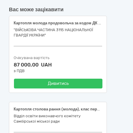
Вас може зацікавити
Картопля молода продовольча за кодом ДК 021:2015:03210000-6 «Зернові культури та картопля», картопля молода продовольча, перший клас (ДК 021:2015:03212100-1 «Картопля»)
"ВІЙСЬКОВА ЧАСТИНА 3115 НАЦІОНАЛЬНОЇ
ГВАРДІЇ УКРАЇНИ"
Очікувана вартість
87 000,00 UAH
з ПДВ
Дивитись
Картопля столова рання (молода), клас перший, ДСТУ 9221
Відділ освіти виконавчого комітету
Самбірськоі міськоі ради