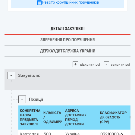
Реєстр корупційних порушників
ДЕТАЛІ ЗАКУПІВЛІ
ЗВЕРНЕННЯ ПРО ПОРУШЕННЯ
ДЕРЖАУДИТСЛУЖБА УКРАЇНИ
+
-
відкрити всі
закрити всі
-
Закупівля:
-
Позиції
КОНКРЕТНА
АДРЕСА
КІЛЬКІСТЬ
КЛАСИФІКАТОР
НАЗВА
ДОСТАВКИ /
/
ДК 021:2015
КЛ
ПРЕДМЕТА
ПЕРІОД
ОД.ВИМІРУ
(CPV)
ЗАКУПІВЛІ
ДОСТАВКИ
Картопля
500
Україна
,
03210000-6