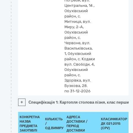
Погреби, вул.
Центральна, 14 ,
Обухівський
район, с.
Митниця, вул.
Миру, 2-А,
Обухівський
район, с.
Червоне, вул.
Васильківська,
1, Обухівський
район, с. Кодаки
вул. Свободи, 4,
Обухівський
район, с.
Здорівка, вул.
Бузкова, 28.
по 31-12-2026
+
Специфікація 1: Картопля столова пізня, клас перший,
КОНКРЕТНА
АДРЕСА
КІЛЬКІСТЬ
КЛАСИФІКАТОР
НАЗВА
ДОСТАВКИ /
/
ДК 021:2015
К
ПРЕДМЕТА
ПЕРІОД
ОД.ВИМІРУ
(CPV)
ЗАКУПІВЛІ
ДОСТАВКИ