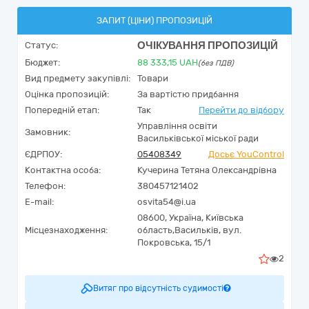
ЗАПИТ (ЦІНИ) ПРОПОЗИЦІЙ
ОЧІКУВАННЯ ПРОПОЗИЦІЙ
Статус:
Бюджет:
88 333,15
UAH
(без ПДВ)
Вид предмету закупівлі:
Товари
Оцінка пропозицій:
За вартістю придбання
Попередній етап:
Так
Перейти до відбору
Управління освіти
Замовник:
Васильківської міської ради
ЄДРПОУ:
05408349
Досьє YouControl
Контактна особа:
Кучерина Тетяна Олександрівна
Телефон:
380457121402
E-mail:
osvita54@i.ua
08600,
Україна
,
Київська
Місцезнаходження:
область,
Васильків,
вул.
Покровська, 15/1
2
Витяг про відсутність судимості