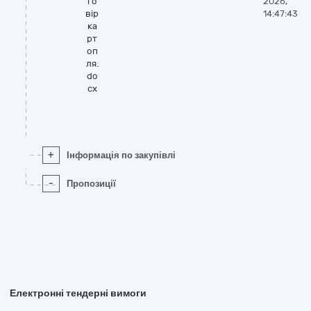
го
2026,
вір
14:47:43
ка
рт
оп
ля.
do
cx
+
Інформація по закупівлі
-
Пропозиції
Електронні тендерні вимоги