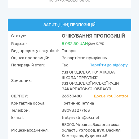
по 09-07-2026, 08:00
ЗАПИТ (ЦІНИ) ПРОПОЗИЦІЙ
ОЧІКУВАННЯ ПРОПОЗИЦІЙ
Статус:
Бюджет:
8 032,50
UAH
(без ПДВ)
Вид предмету закупівлі:
Товари
Оцінка пропозицій:
За вартістю придбання
Попередній етап:
Так
Перейти до відбору
УЖГОРОДСЬКА ПОЧАТКОВА
ШКОЛА "ПРЕСТИЖ"
Замовник:
УЖГОРОДСЬКОЇ МІСЬКОЇ РАДИ
ЗАКАРПАТСЬКОЇ ОБЛАСТІ
ЄДРПОУ:
26530480
Досьє YouControl
Контактна особа:
Третиник Тетяна
Телефон:
380933277163
E-mail:
tretynyktm@ukr.net
88000,
Україна
,
Закарпатська
Місцезнаходження:
область,
Ужгород,
вул. Василя
Комендаря, будинок 48