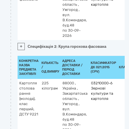
область
,
картопля
Ужгород
,
вул.
В.Комендаря,
буд.48
по 30-09-
2026
+
Специфікація 2: Крупа горохова фасована
КОНКРЕТНА
АДРЕСА
КІЛЬКІСТЬ
КЛАСИФІКАТОР
НАЗВА
ДОСТАВКИ /
/
ДК 021:2015
КЛАС
ПРЕДМЕТА
ПЕРІОД
ОД.ВИМІРУ
(CPV)
ЗАКУПІВЛІ
ДОСТАВКИ
Картопля
225
88000
,
03210000-6
столова
кілограм
Україна
,
Зернові
рання
Закарпатська
культури та
(молода),
область
,
картопля
клас
Ужгород
,
перший,
вул.
ДСТУ 9221
В.Комендаря,
буд.48
по 30-09-