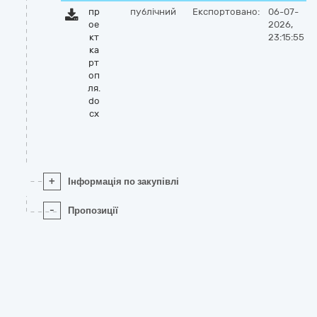
пр
публічний
Експортовано:
06-07-
ое
2026,
кт
23:15:55
ка
рт
оп
ля.
do
cx
+
Інформація по закупівлі
-
Пропозиції