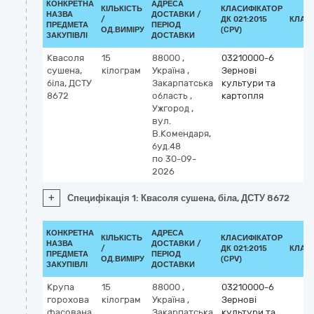
КОНКРЕТНА
АДРЕСА
КІЛЬКІСТЬ
КЛАСИФІКАТОР
НАЗВА
ДОСТАВКИ /
/
ДК 021:2015
КЛАС
ПРЕДМЕТА
ПЕРІОД
ОД.ВИМІРУ
(CPV)
ЗАКУПІВЛІ
ДОСТАВКИ
Квасоля
15
88000
,
03210000-6
сушена,
кілограм
Україна
,
Зернові
біла, ДСТУ
Закарпатська
культури та
8672
область
,
картопля
Ужгород
,
вул.
В.Комендаря,
буд.48
по 30-09-
2026
+
Специфікація 1: Квасоля сушена, біла, ДСТУ 8672
КОНКРЕТНА
АДРЕСА
КІЛЬКІСТЬ
КЛАСИФІКАТОР
НАЗВА
ДОСТАВКИ /
/
ДК 021:2015
КЛАС
ПРЕДМЕТА
ПЕРІОД
ОД.ВИМІРУ
(CPV)
ЗАКУПІВЛІ
ДОСТАВКИ
Крупа
15
88000
,
03210000-6
горохова
кілограм
Україна
,
Зернові
фасована
Закарпатська
культури та