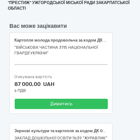
"ПРЕСТИЖ" УЖГОРОДСЬКОЇ МІСЬКОЇ РАДИ ЗАКАРПАТСЬКОЇ
ОБЛАСТІ
Вас може зацікавити
Картопля молода продовольча за кодом ДК 021:2015:03210000-6 «Зернові культури та картопля», картопля молода продовольча, перший клас (ДК 021:2015:03212100-1 «Картопля»)
"ВІЙСЬКОВА ЧАСТИНА 3115 НАЦІОНАЛЬНОЇ
ГВАРДІЇ УКРАЇНИ"
Очікувана вартість
87 000,00 UAH
з ПДВ
Дивитись
Зернові культури та картопля за кодом ДК 021:2015 03210000-6 «Зернові культури та картопля»
ЗАКЛАД ДОШКІЛЬНОЇ ОСВІТИ №39 "ЖУРАВЛИК"