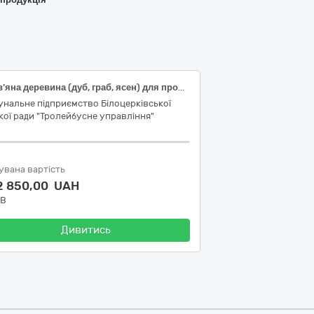
дров’яна деревина (дуб, граб, ясен) для промислового використання
нальне підприємство Білоцерківської
кої ради "Тролейбусне управління"
увана вартість
2 850,00 UAH
ДВ
Дивитись