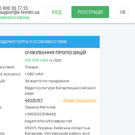
0 800 30 77 55
support@e-tender.ua
ВХІД
РЕЄСТРАЦІЯ
UK
Замовити дзвінок
ВІДКРИТІ ТОРГИ З ОСОБЛИВОСТЯМИ
ОЧІКУВАННЯ ПРОПОЗИЦІЙ
216 000
UAH
(з ПДВ)
купівлі:
Товари
к аукціону:
1 080 UAH
ій:
За вартістю придбання
Відділ культури Кагарлицької міської
ради
44035197
Досьє YouControl
а:
Лариса Матоляк
+380502308442
kagamistocyltyra@ukr.net
09201,
Україна
,
Київська область,
м.
ня:
Кагарлик, Обухівський район,
вул.