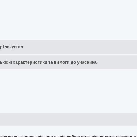
рі закупівлі
кількісні характеристики та вимоги до учасника
 фермерська продукція, продукція рибальства, лісівництва та супутня