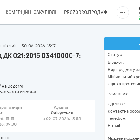
КОМЕРЦІЙНІ ЗАКУПІВЛІ
PROZORRO.ПРОДАЖІ
ніх змін - 30-06-2026, 15:17
д ДК 021:2015 03410000-7:
Статус:
Бюджет:
Вид предмету за
Мінімальний кро
Оцінка пропозиц
/
на DoZorro
6-06-30-011784-a
Замовник:
ЄДРПОУ:
 пропозицій
Аукціон
Контактна особ
ає
Очікується
Телефон:
6, 15:15
з
09-07-2026, 13:55
6, 09:00
E-mail:
00:00
Місцезнаходжен