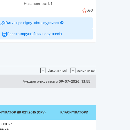
Незалежності, 1
0
Витяг про відсутність судимості
Реєстр корупційних порушників
+
-
відкрити всі
закрити всі
Аукціон
очікується
з
09-07-2026, 13:55
ФІКАТОР ДК 021:2015 (CPV)
КЛАСИФІКАТОРИ
0000-7
вина