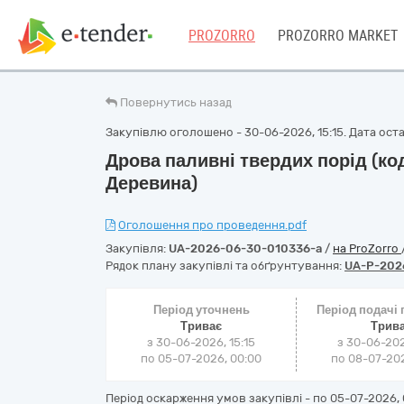
PROZORRO
PROZORRO MARKET
Повернутись назад
Закупівлю оголошено - 30-06-2026, 15:15. Дата остан
Дрова паливні твердих порід (ко
Деревина)
Оголошення про проведення.pdf
Закупівля:
UA-2026-06-30-010336-a
/
на ProZorro
Рядок плану закупівлі та обґрунтування:
UA-P-202
Період уточнень
Період подачі
Триває
Трив
з 30-06-2026, 15:15
з 30-06-202
по 05-07-2026, 00:00
по 08-07-202
Період оскарження умов закупівлі - по
05-07-2026, 