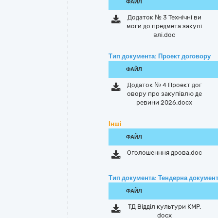
ФАЙЛ
Додаток № 3 Технічні ви
моги до предмета закупі
влі.doc
Тип документа: Проект договору
ФАЙЛ
Додаток № 4 Проект дог
овору про закупівлю де
ревини 2026.docx
Інші
ФАЙЛ
Оголошенння дрова.doc
Тип документа: Тендерна документ
ФАЙЛ
ТД Відділ культури КМР.
docx