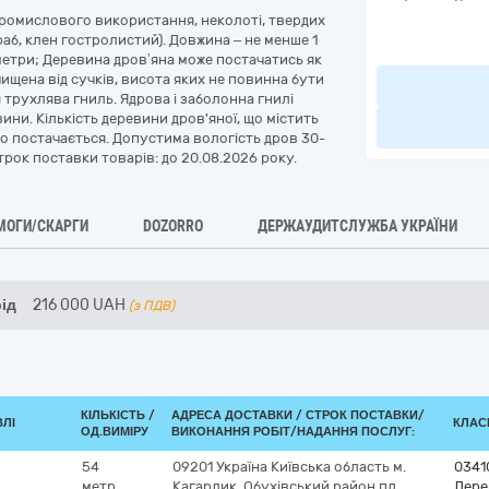
епромислового використання, неколоті, твердих
граб, клен гостролистий). Довжина – не менше 1
 метри; Деревина дров’яна може постачатись як
очищена від сучків, висота яких не повинна бути
я трухлява гниль. Ядрова і заболонна гнилі
ини. Кількість деревини дров'яної, що містить
що постачається. Допустима вологість дров 30-
трок поставки товарів: до 20.08.2026 року.
МОГИ/СКАРГИ
DOZORRO
ДЕРЖАУДИТСЛУЖБА УКРАЇНИ
рід
216 000
UAH
(з ПДВ)
КІЛЬКІСТЬ /
АДРЕСА ДОСТАВКИ /
СТРОК ПОСТАВКИ/
ВЛІ
КЛАСИ
ОД.ВИМІРУ
ВИКОНАННЯ РОБІТ/НАДАННЯ ПОСЛУГ:
54
09201
Україна
Київська область
м.
0341
метр
Кагарлик, Обухівський район
пл.
Дере