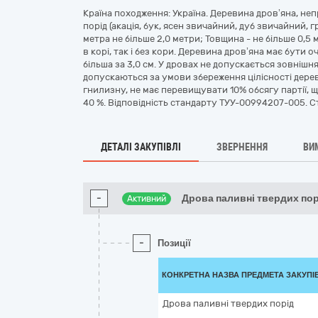
Країна походження: Україна. Деревина дров’яна, н
порід (акація, бук, ясен звичайний, дуб звичайний, 
метра не більше 2,0 метри; Товщина - не більше 0,5
в корі, так і без кори. Деревина дров’яна має бути 
більша за 3,0 см. У дровах не допускається зовнішн
допускаються за умови збереження цілісності дерев
гнилизну, не має перевищувати 10% обсягу партії, 
40 %. Відповідність стандарту ТУУ-00994207-005. С
ДЕТАЛІ ЗАКУПІВЛІ
ЗВЕРНЕННЯ
ВИ
-
Дрова паливні твердих по
Активний
-
Позиції
КОНКРЕТНА НАЗВА ПРЕДМЕТА ЗАКУПІ
Дрова паливні твердих порід