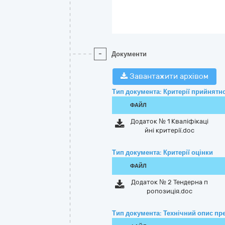
-
Документи
Завантажити архівом
Тип документа: Критерії прийнятно
ФАЙЛ
Додаток № 1 Кваліфікаці
йні критерії.doc
Тип документа: Критерії оцінки
ФАЙЛ
Додаток № 2 Тендерна п
ропозиція.doc
Тип документа: Технічний опис пре