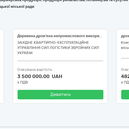
цької міської ради
Деревина дров'яна непромислового використання 1 групаДК 021- 2015 - 03413000-8 – Паливна деревина.
ЗАХІДНЕ КВАРТИРНО-ЕКСПЛУАТАЦІЙНЕ
Кому
УПРАВЛІННЯ СИЛ ЛОГІСТИКИ ЗБРОЙНИХ СИЛ
місь
УКРАЇНИ
Очікувана вартість
Очік
3 500 000,00 UAH
48
з ПДВ
з П
Дивитись