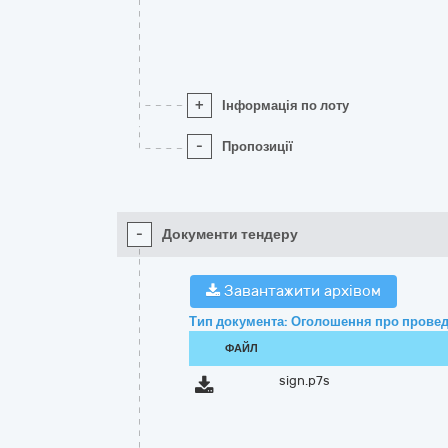
+
Інформація по лоту
-
Пропозиції
-
Документи тендеру
Завантажити архівом
Тип документа: Оголошення про провед
ФАЙЛ
sign.p7s