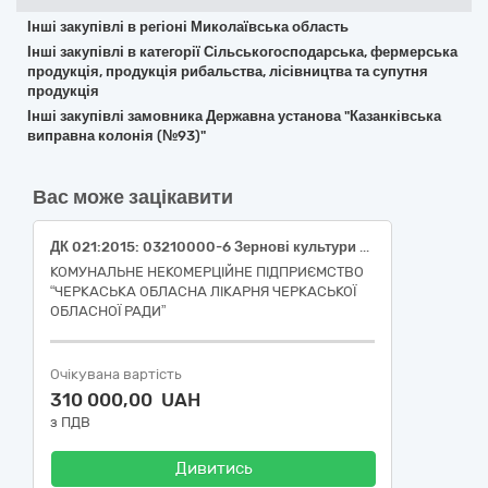
Інші закупівлі в регіоні Миколаївська область
Інші закупівлі в категорії Сільськогосподарська, фермерська
продукція, продукція рибальства, лісівництва та супутня
продукція
Інші закупівлі замовника Державна установа "Казанківська
виправна колонія (№93)"
Вас може зацікавити
ДК 021:2015: 03210000-6 Зернові культури та картопля (Картопля столова рання (молода), клас перший, ДСТУ 9221)»
КОМУНАЛЬНЕ НЕКОМЕРЦІЙНЕ ПІДПРИЄМСТВО
“ЧЕРКАСЬКА ОБЛАСНА ЛІКАРНЯ ЧЕРКАСЬКОЇ
ОБЛАСНОЇ РАДИ”
Очікувана вартість
310 000,00 UAH
з ПДВ
Дивитись