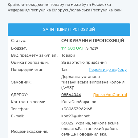
Країною-походження товару не може бути Російська
Федерація/Республіка Білорусь/Ісламська Республіка Іран
ЗАПИТ (ЦІНИ) ПРОПОЗИЦІЙ
ОЧІКУВАННЯ ПРОПОЗИЦІЙ
Статус:
Бюджет:
114 600
UAH
(з ПДВ)
Вид предмету закупівлі:
Товари
Оцінка пропозицій:
За вартістю придбання
Попередній етап:
Так
Перейти до відбору
Державна установа
Замовник:
"Казанківська виправна колонія
(№93)"
ЄДРПОУ:
08564044
Досьє YouControl
Контактна особа:
Юлія Слободянюк
Телефон:
+380633962165
E-mail:
kbo93@ukr.net
56022,
Україна
,
Миколаївська
область,
Баштанський район,
Місцезнаходження:
селище Новоданилівка,