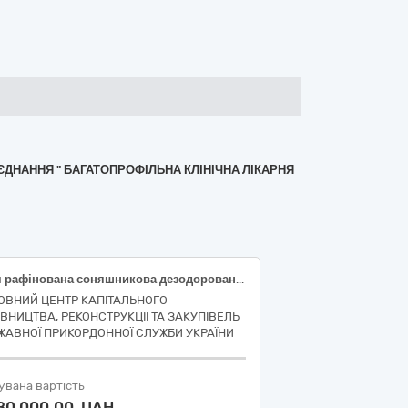
ЄДНАННЯ " БАГАТОПРОФІЛЬНА КЛІНІЧНА ЛІКАРНЯ
Олія рафінована соняшникова дезодорована виморожена марки «П»
ОВНИЙ ЦЕНТР КАПІТАЛЬНОГО
ІВНИЦТВА, РЕКОНСТРУКЦІЇ ТА ЗАКУПІВЕЛЬ
ЖАВНОЇ ПРИКОРДОННОЇ СЛУЖБИ УКРАЇНИ
увана вартість
180 000,00 UAH