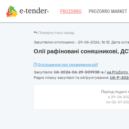
PROZORRO
PROZORRO MARKET
Повернутись назад
Закупівлю оголошено - 29-06-2026, 16:12. Дата остан
Олії рафіновані соняшникові, Д
Оголошення про проведення.pdf
Закупівля:
UA-2026-06-29-009938-a
/
на ProZorro
Рядок плану закупівлі та обґрунтування:
UA-P-202
Період подачі
з 29-06-202
по 02-07-202