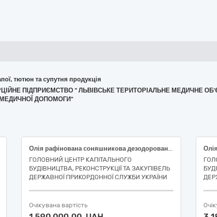
апої, тютюн та супутня продукція
ЕРЦІЙНЕ ПІДПРИЄМСТВО " ЛЬВІВСЬКЕ ТЕРИТОРІАЛЬНЕ МЕДИЧНЕ ОБ'
 МЕДИЧНОЇ ДОПОМОГИ"
Олія рафінована соняшникова дезодорована виморожена марки «П»
ГОЛОВНИЙ ЦЕНТР КАПІТАЛЬНОГО
ГОЛ
БУДІВНИЦТВА, РЕКОНСТРУКЦІЇ ТА ЗАКУПІВЕЛЬ
БУД
ДЕРЖАВНОЇ ПРИКОРДОННОЇ СЛУЖБИ УКРАЇНИ
ДЕР
Очікувана вартість
Очік
1 590 000,00 UAH
3 