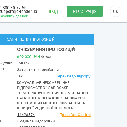
0 800 30 77 55
support@e-tender.ua
ВХІД
РЕЄСТРАЦІЯ
UK
Замовити дзвінок
ЗАПИТ (ЦІНИ) ПРОПОЗИЦІЙ
ОЧІКУВАННЯ ПРОПОЗИЦІЙ
609 000
UAH
(з ПДВ)
купівлі:
Товари
ій:
За вартістю придбання
:
Так
Перейти до відбору
КОМУНАЛЬНЕ НЕКОМЕРЦІЙНЕ
ПІДПРИЄМСТВО " ЛЬВІВСЬКЕ
ТЕРИТОРІАЛЬНЕ МЕДИЧНЕ ОБ'ЄДНАННЯ "
БАГАТОПРОФІЛЬНА КЛІНІЧНА ЛІКАРНЯ
ІНТЕНСИВНИХ МЕТОДІВ ЛІКУВАННЯ ТА
ШВИДКОЇ МЕДИЧНОЇ ДОПОМОГИ"
44496574
Досьє YouControl
а:
Людмила Федорович