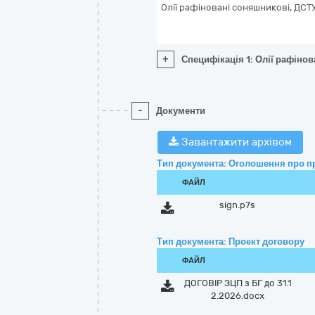
Олії рафіновані соняшникові, ДСТ
+
Специфікація 1: Олії рафіно
-
Документи
Завантажити архівом
Тип документа: Оголошення про п
ФАЙЛ
sign.p7s
Тип документа: Проект договору
ФАЙЛ
ДОГОВІР ЗЦП з БГ до 31.1
2.2026.docx