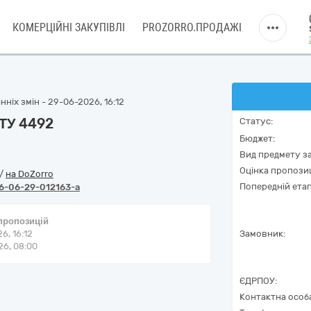
КОМЕРЦІЙНІ ЗАКУПІВЛІ
PROZORRO.ПРОДАЖІ
ніх змін - 29-06-2026, 16:12
СТУ 4492
Статус:
Бюджет:
Вид предмету за
Оцінка пропозиц
/
на DoZorro
Попередній етап
6-06-29-012163-a
 пропозицій
6, 16:12
Замовник:
6, 08:00
ЄДРПОУ:
Контактна особ