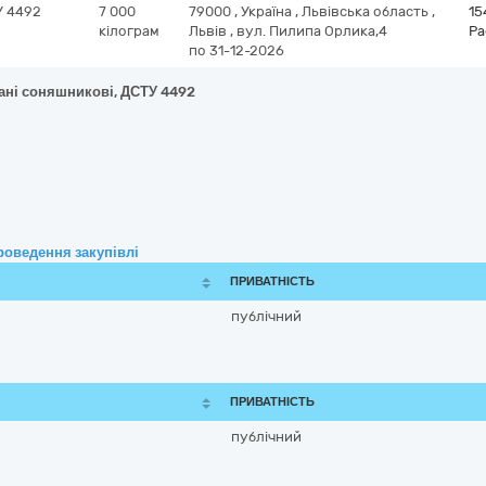
У 4492
7 000
79000
,
Україна
,
Львівська область
,
15
кілограм
Львів
,
вул. Пилипа Орлика,4
Ра
по 31-12-2026
вані соняшникові, ДСТУ 4492
роведення закупівлі
ПРИВАТНІСТЬ
публічний
ПРИВАТНІСТЬ
публічний