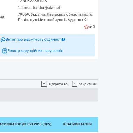
+380322581125
1_tmo_tender@ukr.net
79059,
Україна
,
Львівська область,
місто
ня:
Львів,
вул.Миколайчука І., будинок 9
0
Витяг про відсутність судимості
Реєстр корупційних порушників
+
-
відкрити всі
закрити всі
АСИФІКАТОР ДК 021:2015 (CPV)
КЛАСИФІКАТОРИ