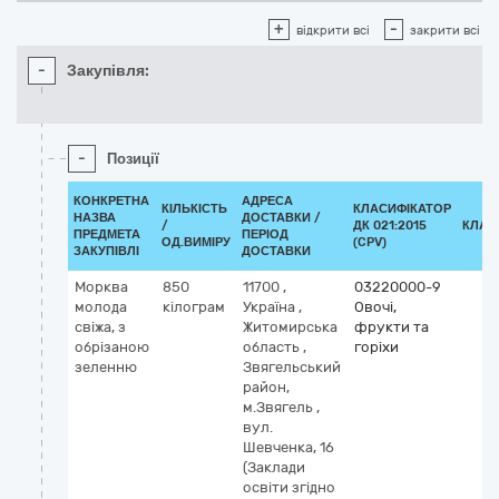
+
-
відкрити всі
закрити всі
-
Закупівля:
-
Позиції
КОНКРЕТНА
АДРЕСА
КІЛЬКІСТЬ
КЛАСИФІКАТОР
НАЗВА
ДОСТАВКИ /
/
ДК 021:2015
КЛАС
ПРЕДМЕТА
ПЕРІОД
ОД.ВИМІРУ
(CPV)
ЗАКУПІВЛІ
ДОСТАВКИ
Морква
850
11700
,
03220000-9
молода
кілограм
Україна
,
Овочі,
свіжа, з
Житомирська
фрукти та
обрізаною
область
,
горіхи
зеленню
Звягельський
район,
м.Звягель
,
вул.
Шевченка, 16
(Заклади
освіти згідно