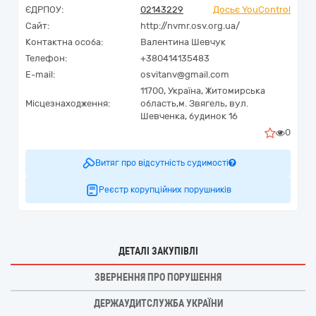
ЄДРПОУ:
02143229
Досьє YouControl
Сайт:
http://nvmr.osv.org.ua/
Контактна особа:
Валентина Шевчук
Телефон:
+380414135483
E-mail:
osvitanv@gmail.com
11700,
Україна
,
Житомирська
Місцезнаходження:
область,
м. Звягель,
вул.
Шевченка, будинок 16
0
Витяг про відсутність судимості
Реєстр корупційних порушників
ДЕТАЛІ ЗАКУПІВЛІ
ЗВЕРНЕННЯ ПРО ПОРУШЕННЯ
ДЕРЖАУДИТСЛУЖБА УКРАЇНИ