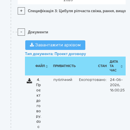
+
Специфікація 3: Цибуля ріпчаста свіжа, рання, вищого 
-
Документи
Завантажити архівом
Тип документа: Проект договору
ДАТА
ФАЙЛ
ПРИВАТНІСТЬ
СТАН
ТА
ЧАС
4.
публічний
Експортовано:
24-06-
Пр
2026,
оє
16:00:25
кт
до
го
во
ру.
do
c