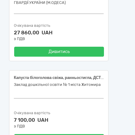
ГВАРДІЇ УКРАЇНИ (М.ОДЕСА)
Очікувана вартість
27 860,00 UAH
з ПДВ
Дивитись
Капуста білоголова свіжа, ранньостигла, ДСТУ 7037, Морква свіжа, першого товарного сорту, ДСТУ 7035, Цибуля ріпчаста свіжа, рання, вищого товарного сорту, від 5 см, ДСТУ 3234, Яблука свіжі, пізньостиглі, вищого товарного сорту, рожеві види плодів, ДСТУ 8133
Заклад дошкільної освіти № 1 міста Житомира
Очікувана вартість
7 100,00 UAH
з ПДВ