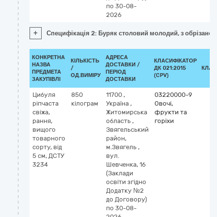
по 30-08-
2026
+
Специфікація 2: Буряк столовий молодий, з обрізано
КОНКРЕТНА
АДРЕСА
КІЛЬКІСТЬ
КЛАСИФІКАТОР
НАЗВА
ДОСТАВКИ /
/
ДК 021:2015
КЛАС
ПРЕДМЕТА
ПЕРІОД
ОД.ВИМІРУ
(CPV)
ЗАКУПІВЛІ
ДОСТАВКИ
Цибуля
850
11700
,
03220000-9
ріпчаста
кілограм
Україна
,
Овочі,
свіжа,
Житомирська
фрукти та
рання,
область
,
горіхи
вищого
Звягельський
товарного
район,
сорту, від
м.Звягель
,
5 см, ДСТУ
вул.
3234
Шевченка, 16
(Заклади
освіти згідно
Додатку №2
до Договору)
по 30-08-
2026