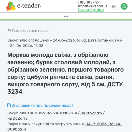
0 800 30 77 55
support@e-tender.ua
UK
Замовити дзвінок
Повернутись назад
Закупівлю оголошено - 24-06-2026, 16:02. Дата останніх змін
- 24-06-2026, 16:02
Морква молода свіжа, з обрізаною
зеленню; буряк столовий молодий, з
обрізаною зеленню, першого товарного
сорту; цибуля ріпчаста свіжа, рання,
вищого товарного сорту, від 5 см, ДСТУ
3234
Оголошення про проведення.pdf
Закупівля:
UA-2026-06-24-011073-a
/
на ProZorro
/
на DoZorro
Рядок плану закупівлі та обґрунтування:
UA-P-2026-06-24-
009852-a