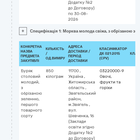
Додатку №2
до Договору)
по 30-08-
2026
+
Специфікація 1: Морква молода свіжа, з обрізаною зе
КОНКРЕТНА
АДРЕСА
КІЛЬКІСТЬ
КЛАСИФІКАТОР
НАЗВА
ДОСТАВКИ /
/
ДК 021:2015
КЛАС
ПРЕДМЕТА
ПЕРІОД
ОД.ВИМІРУ
(CPV)
ЗАКУПІВЛІ
ДОСТАВКИ
Буряк
850
11700
,
03220000-9
столовий
кілограм
Україна
,
Овочі,
молодий,
Житомирська
фрукти та
з
область
,
горіхи
обрізаною
Звягельський
зеленню,
район,
першого
м.Звягель
,
товарного
вул.
сорту
Шевченка, 16
(Заклади
освіти згідно
Додатку №2
до Договору)