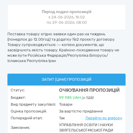
Період подачі пропозицій
з 24-06-2026, 16:02
по 29-06-2026, 08:00
Поставка товару згідно заявки один раз на тиждень
(понеділок до 12.00год) та додатку №2 проєкту договору.
Товару супроводжується: — копією документів, що
засвідчують якість товару. Країною-походження товару не
може бути Російська Федерація/Республіка Білорусь/
Ісламська Республіка Іран
ЗАПИТ (ЦІНИ) ПРОПОЗИЦІЙ
ОЧІКУВАННЯ ПРОПОЗИЦІЙ
Статус:
Бюджет:
99 985
UAH
(з ПДВ)
Вид предмету закупівлі:
Товари
Оцінка пропозицій:
За вартістю придбання
Попередній етап:
Так
Перейти до відбору
УПРАВЛІННЯ ОСВІТИ І НАУКИ
Замовник:
ЗВЯГЕЛЬСЬКОЇ МІСЬКОЇ РАДИ