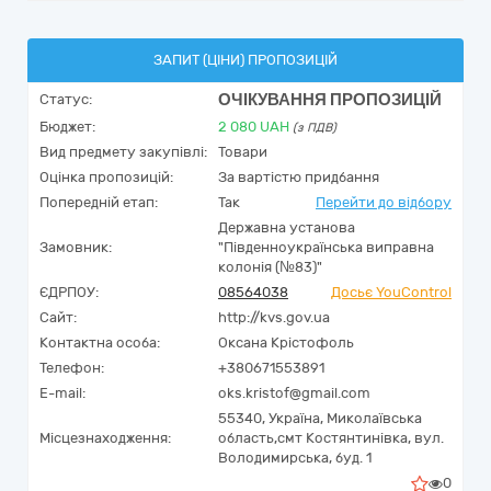
ЗАПИТ (ЦІНИ) ПРОПОЗИЦІЙ
ОЧІКУВАННЯ ПРОПОЗИЦІЙ
Статус:
Бюджет:
2 080
UAH
(з ПДВ)
Вид предмету закупівлі:
Товари
Оцінка пропозицій:
За вартістю придбання
Попередній етап:
Так
Перейти до відбору
Державна установа
Замовник:
"Південноукраїнська виправна
колонія (№83)"
ЄДРПОУ:
08564038
Досьє YouControl
Сайт:
http://kvs.gov.ua
Контактна особа:
Оксана Крістофоль
Телефон:
+380671553891
E-mail:
oks.kristof@gmail.com
55340,
Україна
,
Миколаївська
Місцезнаходження:
область,
смт Костянтинівка,
вул.
Володимирська, буд. 1
0