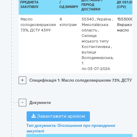
ДОСТАВКИ /
ПРЕДМЕТА
/
ДК 021:2015
ПЕРІОД
ЗАКУПІВЛІ
ОД.ВИМІРУ
(CPV)
ДОСТАВКИ
Масло
8
55340
,
Україна
,
15530000
солодковершкове
кілограм
Миколаївська
Вершкове
73%, ДСТУ 4399
область
,
масло
Селище
міського типу
Костянтинівка
,
вулиця
Володимирська,
1
по 03-07-2026
+
Специфікація 1: Масло солодковершкове 73%, ДСТУ 4
-
Документи
Завантажити архівом
Тип документа: Оголошення про проведення
закупівлі