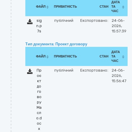
ДАТА
ФАЙЛ
ПРИВАТНІСТЬ
СТАН
ТА
ЧАС
sig
публічний
Експортовано:
24-06-
n.p
2026,
7s
15:57:39
Тип документа: Проект договору
ДАТА
ФАЙЛ
ПРИВАТНІСТЬ
СТАН
ТА
ЧАС
Пр
публічний
Експортовано:
24-06-
оє
2026,
кт
15:56:47
до
го
во
ру
Ма
сл
о.d
oc
x