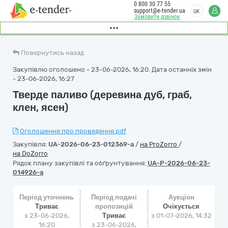
0 800 30 77 55
support@e-tender.ua
UK
Замовити дзвінок
Повернутись назад
Закупівлю оголошено - 23-06-2026, 16:20. Дата останніх змін
- 23-06-2026, 16:27
Тверде паливо (деревина дуб, граб,
клен, ясен)
Оголошення про проведення.pdf
Закупівля:
UA-2026-06-23-012369-a
/
на ProZorro
/
на DoZorro
Рядок плану закупівлі та обґрунтування:
UA-P-2026-06-23-
014926-a
Період уточнень
Період подачі
Аукціон
Триває
пропозицій
Очікується
з 23-06-2026,
Триває
з
01-07-2026, 14:32
16:20
з 23-06-2026,