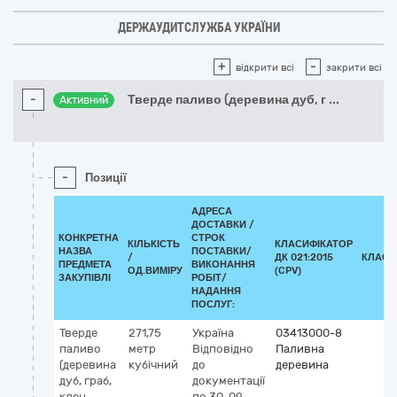
ДЕРЖАУДИТСЛУЖБА УКРАЇНИ
+
-
відкрити всі
закрити всі
-
Тверде паливо (деревина дуб, г
...
Активний
-
Позиції
АДРЕСА
ДОСТАВКИ /
КОНКРЕТНА
СТРОК
КІЛЬКІСТЬ
КЛАСИФІКАТОР
НАЗВА
ПОСТАВКИ/
/
ДК 021:2015
КЛАСИ
ПРЕДМЕТА
ВИКОНАННЯ
ОД.ВИМІРУ
(CPV)
ЗАКУПІВЛІ
РОБІТ/
НАДАННЯ
ПОСЛУГ:
Тверде
271,75
Україна
03413000-8
паливо
метр
Відповідно
Паливна
(деревина
кубічний
до
деревина
дуб, граб,
документації
клен,
по 30-09-