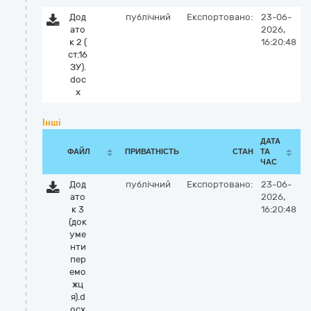
Дод
публічний
Експортовано:
23-06-
ато
2026,
к 2 (
16:20:48
ст.16
ЗУ).
doc
x
Інші
ДАТА
ФАЙЛ
ПРИВАТНІСТЬ
СТАН
ТА
ЧАС
Дод
публічний
Експортовано:
23-06-
ато
2026,
к 3
16:20:48
(док
уме
нти
пер
емо
жц
я).d
ocx