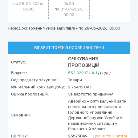
по 28-06-2026,
16:20
00:00
по 01-07-2026,
00:00
Період оскарження умов закупівлі - по
28-06-2026, 00:00
ВІДКРИТІ ТОРГИ З ОСОБЛИВОСТЯМИ
ОЧІКУВАННЯ
Статус:
ПРОПОЗИЦІЙ
Бюджет:
552 829,17
UAH
(з ПДВ)
Вид предмету закупівлі:
Товари
Мінімальний крок аукціону:
2 764,15 UAH
Оцінка пропозицій:
За вартістю придбання
Аварійно – рятувальний загін
спеціального призначення
Головного управління
Замовник:
Державної служби України з
надзвичайних ситуацій у
Рівненській області
ЄДРПОУ:
25575049
Досьє YouControl