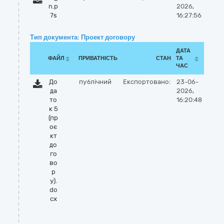
n.p
2026,
7s
16:27:56
Тип документа: Проект договору
ДАТА
ФАЙЛ
ПРИВАТНІСТЬ
СТАН
ТА
ЧАС
До
публічний
Експортовано:
23-06-
да
2026,
то
16:20:48
к 5
(пр
оє
кт
до
го
во
р
у).
do
cx