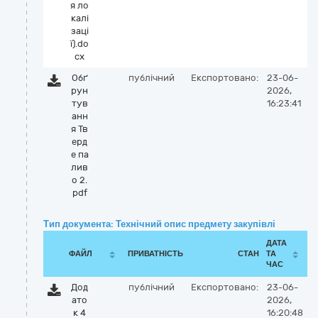
я ло
калі
заці
ї).do
cx
Обґ
публічний
Експортовано:
23-06-
рун
2026,
тув
16:23:41
анн
я Тв
ерд
е па
лив
о 2.
pdf
Тип документа: Технічний опис предмету закупівлі
ДАТА
ФАЙЛ
ПРИВАТНІСТЬ
СТАН
ТА
ЧАС
Дод
публічний
Експортовано:
23-06-
ато
2026,
к 4
16:20:48