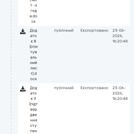
т -з
год
а.do
cx
Дод
публічний
Експортовано:
23-06-
ато
2026,
к 8
16:20:48
(опи
тув
аль
ний
лис
т).d
ocx
Дод
публічний
Експортовано:
23-06-
ато
2026,
к 9
16:20:48
(підт
вер
дже
ння
сту
пен