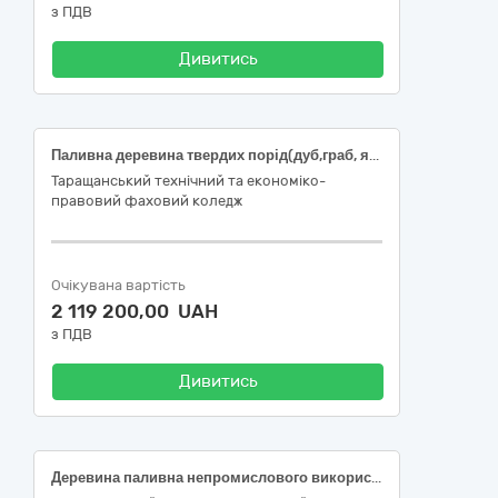
з ПДВ
Дивитись
Паливна деревина твердих порід(дуб,граб, ясен, акація)
Таращанський технічний та економіко-
правовий фаховий коледж
Очікувана вартість
2 119 200,00 UAH
з ПДВ
Дивитись
Деревина паливна непромислового використання: твердолистяних порід І група, хвойних порід ІІ група