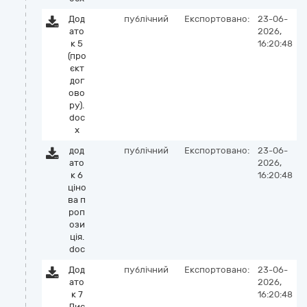
Дод
публічний
Експортовано:
23-06-
ато
2026,
к 5
16:20:48
(про
єкт
дог
ово
ру).
doc
x
дод
публічний
Експортовано:
23-06-
ато
2026,
к 6
16:20:48
ціно
ва п
роп
ози
ція.
doc
Дод
публічний
Експортовано:
23-06-
ато
2026,
к 7
16:20:48
Лис