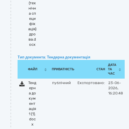
(тех
нічн
а сп
еци
фік
ація)
дро
ва.d
ocx
Тип документа: Тендерна документація
ДАТА
ФАЙЛ
ПРИВАТНІСТЬ
СТАН
ТА
ЧАС
Тенд
публічний
Експортовано:
23-06-
ерн
2026,
а до
16:20:48
кум
ент
ація
1 (1).
doc
x