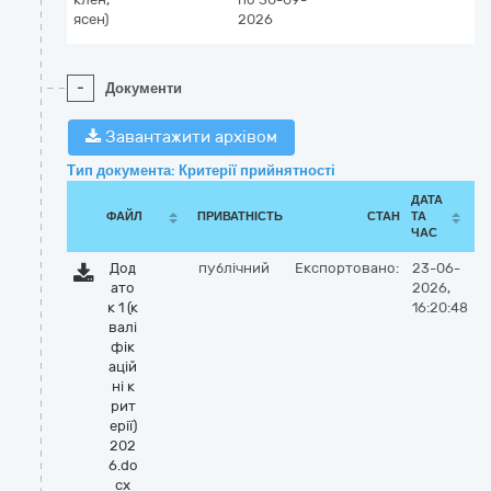
ясен)
2026
-
Документи
Завантажити архівом
Тип документа: Критерії прийнятності
ДАТА
ФАЙЛ
ПРИВАТНІСТЬ
СТАН
ТА
ЧАС
Дод
публічний
Експортовано:
23-06-
ато
2026,
к 1 (к
16:20:48
валі
фік
ацій
ні к
рит
ерії)
202
6.do
cx