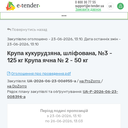
0 800 30 77 55
support@e-tender.ua
UK
Замовити дзвінок
Повернутись назад
Закупівлю оголошено - 23-06-2026, 13:10. Дата останніх змін -
23-06-2026, 13:10
Крупа кукурудзяна, шліфована, №3 -
125 кг Крупа ячна № 2 - 50 кг
Оголошення про проведення.pdf
Закупівля:
UA-2026-06-23-006955-a
/
на ProZorro
/
на DoZorro
Рядок плану закупівлі та обґрунтування:
UA-P-2026-06-23-
008394-a
Період подачі пропозицій
з 23-06-2026, 13:10
по 26-06-2026, 13:03