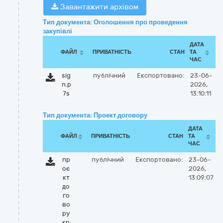
Завантажити архівом
Тип документа: Оголошення про проведення
закупівлі
ДАТА
ФАЙЛ
ПРИВАТНІСТЬ
СТАН
ТА
ЧАС
sig
публічний
Експортовано:
23-06-
n.p
2026,
7s
13:10:11
Тип документа: Проект договору
ДАТА
ФАЙЛ
ПРИВАТНІСТЬ
СТАН
ТА
ЧАС
пр
публічний
Експортовано:
23-06-
оє
2026,
кт
13:09:07
до
го
во
ру
кр