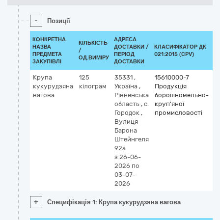
-
Позиції
КОНКРЕТНА
АДРЕСА
КІЛЬКІСТЬ
НАЗВА
ДОСТАВКИ /
КЛАСИФІКАТОР ДК
/
К
ПРЕДМЕТА
ПЕРІОД
021:2015 (CPV)
ОД.ВИМІРУ
ЗАКУПІВЛІ
ДОСТАВКИ
Крупа
125
35331
,
15610000-7
кукурудзяна
кілограм
Україна
,
Продукція
вагова
Рівненська
борошномельно-
область
,
с.
круп'яної
Городок
,
промисловості
Вулиця
Барона
Штейнгеля
92а
з 26-06-
2026
по
03-07-
2026
+
Специфікація 1: Крупа кукурудзяна вагова