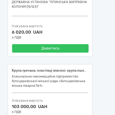
ДЕРЖАВНА УСТАНОВА "ЛІТИНСЬКА ВИПРАВНА
КОЛОНІЯ (№123)"
Очікувана вартість
6 020,00 UAH
з ПДВ
Дивитись
Крупа гречана; пластівці вівсяні; крупа пшоняна (код ДК 021:2015:15610000-7 Продукція борошномельно-круп'яної промисловості)
Комунальне некомерційне підприємство
Білоцерківської міської ради «Білоцерківська
міська лікарня №1»
Очікувана вартість
103 000,00 UAH
з ПДВ