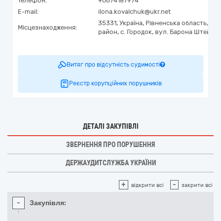
Телефон:
+0674187974
E-mail:
ilona.kovalchuk@ukr.net
35331,
Україна
,
Рівненська область,
Рів
Місцезнаходження:
район, с. Городок,
вул. Барона Штейнгел
Витяг про відсутність судимості
Реєстр корупційних порушників
ДЕТАЛІ ЗАКУПІВЛІ
ЗВЕРНЕННЯ ПРО ПОРУШЕННЯ
ДЕРЖАУДИТСЛУЖБА УКРАЇНИ
+
-
відкрити всі
закрити всі
-
Закупівля: