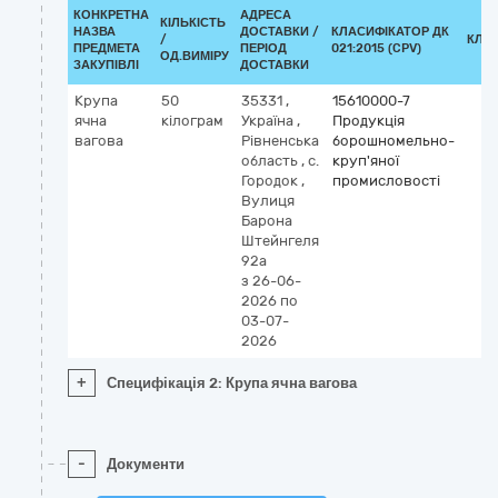
КОНКРЕТНА
АДРЕСА
КІЛЬКІСТЬ
НАЗВА
ДОСТАВКИ /
КЛАСИФІКАТОР ДК
/
КЛА
ПРЕДМЕТА
ПЕРІОД
021:2015 (CPV)
ОД.ВИМІРУ
ЗАКУПІВЛІ
ДОСТАВКИ
Крупа
50
35331
,
15610000-7
ячна
кілограм
Україна
,
Продукція
вагова
Рівненська
борошномельно-
область
,
с.
круп'яної
Городок
,
промисловості
Вулиця
Барона
Штейнгеля
92а
з 26-06-
2026
по
03-07-
2026
+
Специфікація 2: Крупа ячна вагова
-
Документи