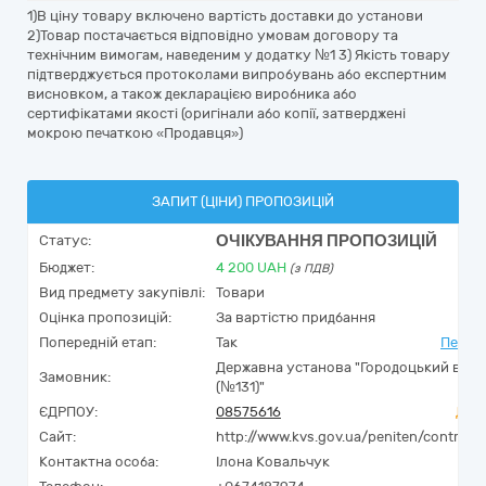
1)В ціну товару включено вартість доставки до установи
2)Товар постачається відповідно умовам договору та
технічним вимогам, наведеним у додатку №1 3) Якість товару
підтверджується протоколами випробувань або експертним
висновком, а також декларацією виробника або
сертифікатами якості (оригінали або копії, затверджені
мокрою печаткою «Продавця»)
ЗАПИТ (ЦІНИ) ПРОПОЗИЦІЙ
ОЧІКУВАННЯ ПРОПОЗИЦІЙ
Статус:
Бюджет:
4 200
UAH
(з ПДВ)
Вид предмету закупівлі:
Товари
Оцінка пропозицій:
За вартістю придбання
Попередній етап:
Так
Перейт
Державна установа "Городоцький вип
Замовник:
(№131)"
ЄДРПОУ:
08575616
Дось
Сайт:
http://www.kvs.gov.ua/peniten/control/
Контактна особа:
Ілона Ковальчук