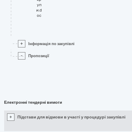
уп
и.d
oc
+
Інформація по закупівлі
-
Пропозиції
Електронні тендерні вимоги
+
Підстави для відмови в участі у процедурі закупівлі