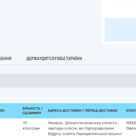
ШЕННЯ
ДЕРЖАУДИТСЛУЖБА УКРАЇНИ
КІЛЬКІСТЬ /
ВЛІ
АДРЕСА ДОСТАВКИ / ПЕРІОД ДОСТАВКИ
КЛАСИ
ОД.ВИМІРУ
70
Україна
,
Дніпропетровська область
,
0322
кілограм
заклади освіти, які підпорядковані
Овоч
Відділу освіти Перещепинської міської