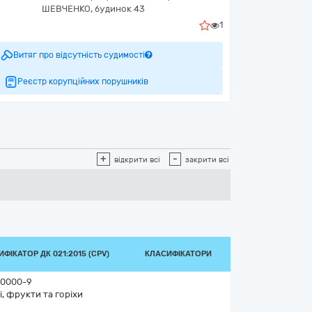
ШЕВЧЕНКО, будинок 43
1
Витяг про відсутність судимості
Реєстр корупційних порушників
+
-
відкрити всі
закрити всі
ФІКАТОР ДК 021:2015 (CPV)
КЛАСИФІКАТОРИ
0000-9
і, фрукти та горіхи