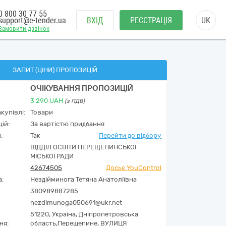
0 800 30 77 55
support@e-tender.ua
ВХІД
РЕЄСТРАЦІЯ
UK
Замовити дзвінок
ЗАПИТ (ЦІНИ) ПРОПОЗИЦІЙ
ОЧІКУВАННЯ ПРОПОЗИЦІЙ
3 290
UAH
(з ПДВ)
купівлі:
Товари
ій:
За вартістю придбання
:
Так
Перейти до відбору
ВІДДІЛ ОСВІТИ ПЕРЕЩЕПИНСЬКОЇ
МІСЬКОЇ РАДИ
42674505
Досьє YouControl
а:
Нездійминога Тетяна Анатоліївна
380989887285
nezdimunoga050691@ukr.net
51220,
Україна
,
Дніпропетровська
ня:
область,
Перещепине,
ВУЛИЦЯ