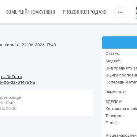
КОМЕРЦІЙНІ ЗАКУПІВЛІ
PROZORRO.ПРОДАЖІ
нніх змін - 22-06-2026, 17:40
Статус:
Бюджет:
Вид предмету за
Оцінка пропозиц
/
на DoZorro
Попередній етап
6-06-22-014761-a
Замовник:
 пропозицій
ЄДРПОУ:
6, 17:40
6, 00:00
Контактна особ
Телефон:
E-mail:
Місцезнаходжен