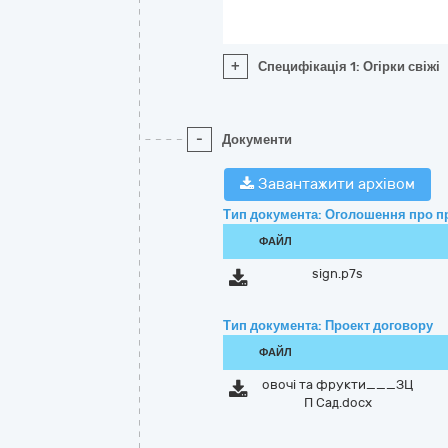
+
Специфікація 1: Огірки свіжі
-
Документи
Завантажити архівом
Тип документа: Оголошення про п
ФАЙЛ
sign.p7s
Тип документа: Проект договору
ФАЙЛ
овочі та фрукти___ЗЦ
П Сад.docx