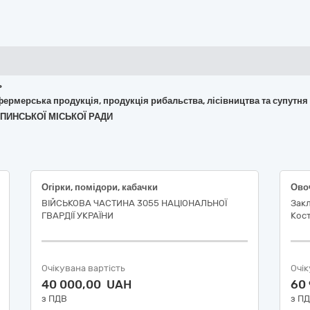
ь
 фермерська продукція, продукція рибальства, лісівництва та супутня
ЩЕПИНСЬКОЇ МІСЬКОЇ РАДИ
Огірки, помідори, кабачки
Овоч
ВІЙСЬКОВА ЧАСТИНА 3055 НАЦІОНАЛЬНОЇ
Закл
ГВАРДІЇ УКРАЇНИ
Кост
Очікувана вартість
Очік
40 000,00 UAH
60
з ПДВ
з П