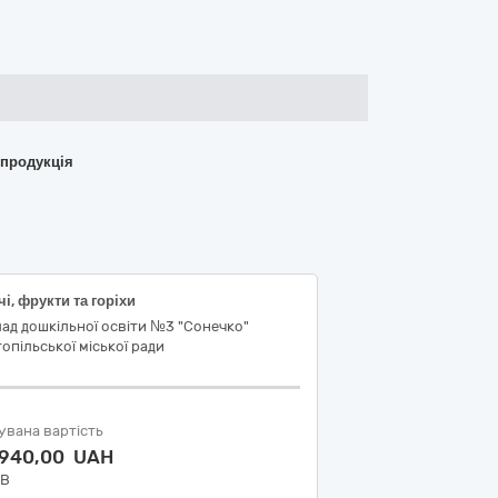
 продукція
і, фрукти та горіхи
ад дошкільної освіти №3 "Сонечко"
опільської міської ради
увана вартість
 940,00 UAH
ДВ