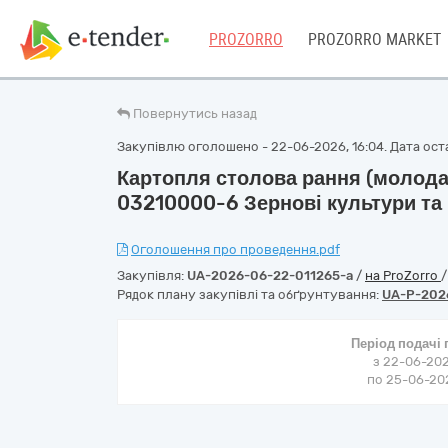
PROZORRO
PROZORRO MARKET
Повернутись назад
Закупівлю оголошено - 22-06-2026, 16:04. Дата оста
Картопля столова рання (молода)
03210000-6 Зернові культури та
Оголошення про проведення.pdf
Закупівля:
UA-2026-06-22-011265-a
/
на ProZorro
Рядок плану закупівлі та обґрунтування:
UA-P-202
Період подачі
з 22-06-202
по 25-06-202