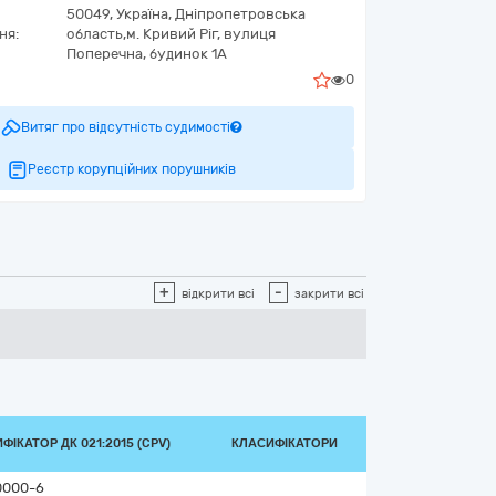
50049,
Україна
,
Дніпропетровська
ня:
область,
м. Кривий Ріг,
вулиця
Поперечна, будинок 1А
0
Витяг про відсутність судимості
Реєстр корупційних порушників
+
-
відкрити всі
закрити всі
ФІКАТОР ДК 021:2015 (CPV)
КЛАСИФІКАТОРИ
0000-6