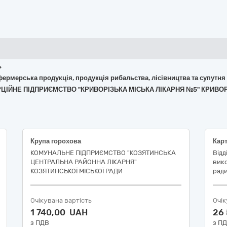
ь
 фермерська продукція, продукція рибальства, лісівництва та супутня
ЕРЦІЙНЕ ПІДПРИЄМСТВО "КРИВОРІЗЬКА МІСЬКА ЛІКАРНЯ №5" КРИВОР
Крупа горохова
КОМУНАЛЬНЕ ПІДПРИЄМСТВО "КОЗЯТИНСЬКА
Відд
ЦЕНТРАЛЬНА РАЙОННА ЛІКАРНЯ"
вико
КОЗЯТИНСЬКОЇ МІСЬКОЇ РАДИ
рад
Очікувана вартість
Очік
1 740,00 UAH
26
з ПДВ
з П