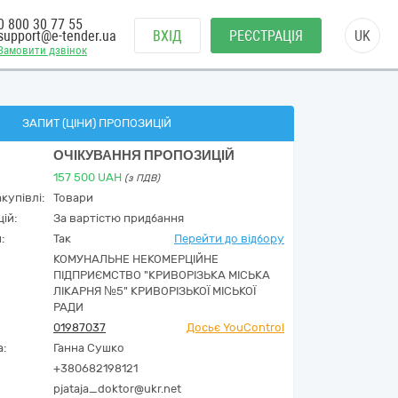
0 800 30 77 55
support@e-tender.ua
ВХІД
РЕЄСТРАЦІЯ
UK
Замовити дзвінок
ЗАПИТ (ЦІНИ) ПРОПОЗИЦІЙ
ОЧІКУВАННЯ ПРОПОЗИЦІЙ
157 500
UAH
(з ПДВ)
купівлі:
Товари
ій:
За вартістю придбання
:
Так
Перейти до відбору
КОМУНАЛЬНЕ НЕКОМЕРЦІЙНЕ
ПІДПРИЄМСТВО "КРИВОРІЗЬКА МІСЬКА
ЛІКАРНЯ №5" КРИВОРІЗЬКОЇ МІСЬКОЇ
РАДИ
01987037
Досьє YouControl
а:
Ганна Сушко
+380682198121
pjataja_doktor@ukr.net