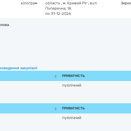
кілограм
область
,
м. Кривий Ріг
,
вул.
Зерно
Поперечна, 1А
по 31-12-2026
олова
роведення закупівлі
ПРИВАТНІСТЬ
публічний
ПРИВАТНІСТЬ
публічний