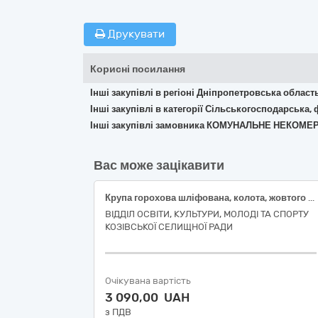
Друкувати
Корисні посилання
Інші закупівлі в регіоні Дніпропетровська област
Інші закупівлі в категорії Сільськогосподарська,
Інші закупівлі замовника КОМУНАЛЬНЕ НЕКОМ
Вас може зацікавити
Крупа горохова шліфована, колота, жовтого кольору, першого ґатунку; Картопля столова рання (молода), клас перший, ДСТУ 9221
ВІДДІЛ ОСВІТИ, КУЛЬТУРИ, МОЛОДІ ТА СПОРТУ
КОЗІВСЬКОЇ СЕЛИЩНОЇ РАДИ
Очікувана вартість
3 090,00 UAH
з ПДВ