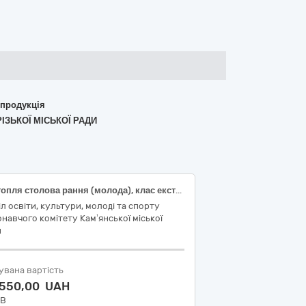
 продукція
ІЗЬКОЇ МІСЬКОЇ РАДИ
Картопля столова рання (молода), клас екстра, ДСТУ 9221; Крупа горохова шліфована, колота, жовтого кольору, першого ґатунку
іл освіти, культури, молоді та спорту
навчого комітету Кам’янської міської
и
увана вартість
 550,00 UAH
ДВ