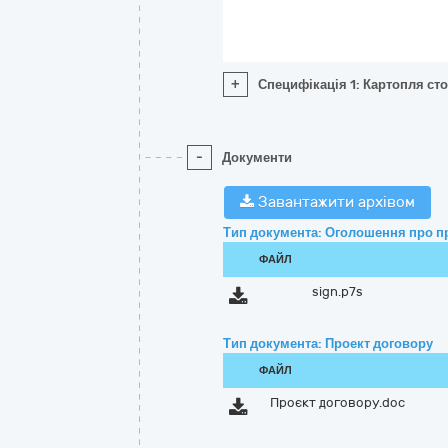
+
Специфікація 1: Картопля ст
-
Документи
Завантажити архівом
Тип документа: Оголошення про п
ФАЙЛ
sign.p7s
Тип документа: Проект договору
ФАЙЛ
Проєкт договору.doc