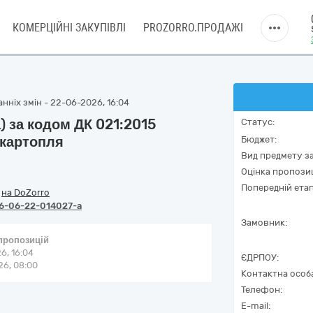
КОМЕРЦІЙНІ ЗАКУПІВЛІ
PROZORRO.ПРОДАЖІ
нніх змін - 22-06-2026, 16:04
 за кодом ДК 021:2015
Статус:
 картопля
Бюджет:
Вид предмету за
Оцінка пропозиц
Попередній етап
/
на DoZorro
6-06-22-014027-a
Замовник:
 пропозицій
6, 16:04
ЄДРПОУ:
6, 08:00
Контактна особ
Телефон:
E-mail: