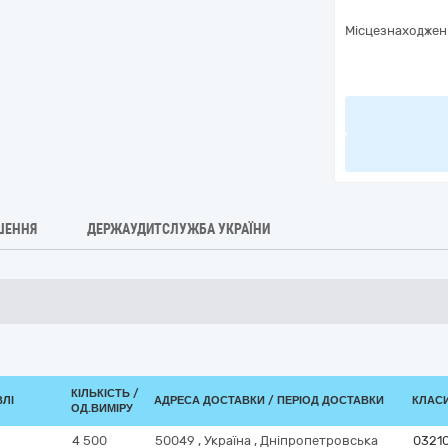
Місцезнаходжен
ШЕННЯ
ДЕРЖАУДИТСЛУЖБА УКРАЇНИ
КІЛЬКІСТЬ /
ВЛІ
АДРЕСА ДОСТАВКИ / ПЕРІОД ДОСТАВКИ
КЛАСИ
ОД.ВИМІРУ
4 500
50049
,
Україна
,
Дніпропетровська
0321