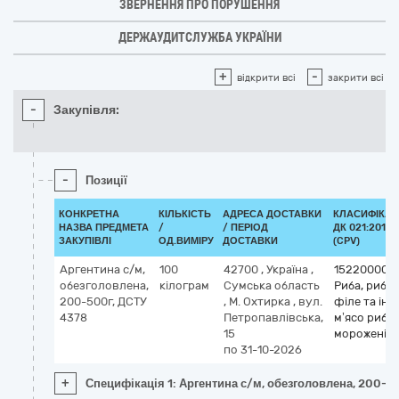
ЗВЕРНЕННЯ ПРО ПОРУШЕННЯ
ДЕРЖАУДИТСЛУЖБА УКРАЇНИ
+
-
відкрити всі
закрити всі
-
Закупівля:
-
Позиції
КОНКРЕТНА
КІЛЬКІСТЬ
АДРЕСА ДОСТАВКИ
КЛАСИФІКАТ
НАЗВА ПРЕДМЕТА
/
/ ПЕРІОД
ДК 021:2015
ЗАКУПІВЛІ
ОД.ВИМІРУ
ДОСТАВКИ
(CPV)
Аргентина с/м,
100
42700
,
Україна
,
15220000-
обезголовлена,
кілограм
Сумська область
Риба, рибн
200-500г, ДСТУ
,
М. Охтирка
,
вул.
філе та інш
4378
Петропавлівська,
м’ясо риби
15
морожені
по 31-10-2026
+
Специфікація 1: Аргентина с/м, обезголовлена, 200-5