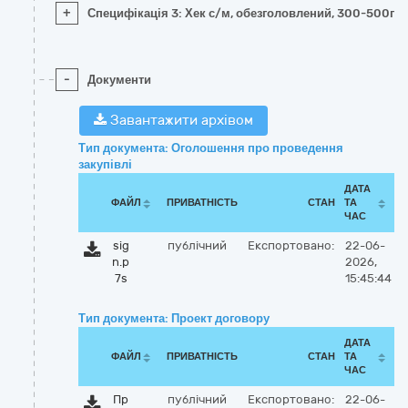
+
Специфікація 3: Хек с/м, обезголовлений, 300-500г, 
-
Документи
Завантажити архівом
Тип документа: Оголошення про проведення
закупівлі
ДАТА
ФАЙЛ
ПРИВАТНІСТЬ
СТАН
ТА
ЧАС
sig
публічний
Експортовано:
22-06-
n.p
2026,
7s
15:45:44
Тип документа: Проект договору
ДАТА
ФАЙЛ
ПРИВАТНІСТЬ
СТАН
ТА
ЧАС
Пр
публічний
Експортовано:
22-06-