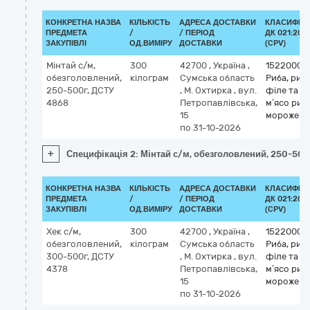
КОНКРЕТНА НАЗВА
КІЛЬКІСТЬ
АДРЕСА ДОСТАВКИ
КЛАСИФІК
ПРЕДМЕТА
/
/ ПЕРІОД
ДК 021:201
ЗАКУПІВЛІ
ОД.ВИМІРУ
ДОСТАВКИ
(CPV)
Мінтай с/м,
300
42700
,
Україна
,
15220000
обезголовлений,
кілограм
Сумська область
Риба, риб
250-500г, ДСТУ
,
М. Охтирка
,
вул.
філе та і
4868
Петропавлівська,
м’ясо риб
15
морожені
по 31-10-2026
+
Специфікація 2: Мінтай с/м, обезголовлений, 250-500
КОНКРЕТНА НАЗВА
КІЛЬКІСТЬ
АДРЕСА ДОСТАВКИ
КЛАСИФІК
ПРЕДМЕТА
/
/ ПЕРІОД
ДК 021:201
ЗАКУПІВЛІ
ОД.ВИМІРУ
ДОСТАВКИ
(CPV)
Хек с/м,
300
42700
,
Україна
,
15220000
обезголовлений,
кілограм
Сумська область
Риба, риб
300-500г, ДСТУ
,
М. Охтирка
,
вул.
філе та і
4378
Петропавлівська,
м’ясо риб
15
морожені
по 31-10-2026