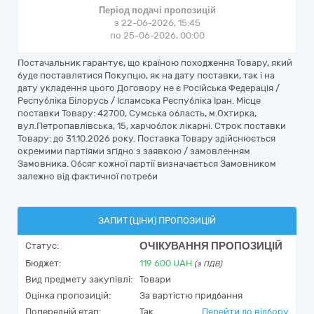
Період подачі пропозицій
з 22-06-2026, 15:45
по 25-06-2026, 00:00
Постачальник гарантує, що країною походження Товару, який
буде поставлятися Покупцю, як на дату поставки, так і на
дату укладення цього Договору не є Російська Федерація /
Республіка Білорусь / Ісламська Республіка Іран. Місце
поставки Товару: 42700, Сумська область, м.Охтирка,
вул.Петропавлівська, 15, харчоблок лікарні. Строк поставки
Товару: до 31.10.2026 року. Поставка Товару здійснюється
окремими партіями згідно з заявкою / замовленням
Замовника. Обсяг кожної партії визначається Замовником
залежно від фактичної потреби
ЗАПИТ (ЦІНИ) ПРОПОЗИЦІЙ
ОЧІКУВАННЯ ПРОПОЗИЦІЙ
Статус:
Бюджет:
119 600
UAH
(з ПДВ)
Вид предмету закупівлі:
Товари
Оцінка пропозицій:
За вартістю придбання
Попередній етап:
Так
Перейти до відбору