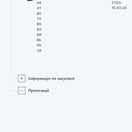
ое
2026,
кт
15:43:28
до
го
во
ру
ри
ба.
do
cx
+
Інформація по закупівлі
-
Пропозиції