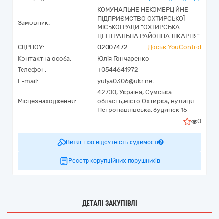
КОМУНАЛЬНЕ НЕКОМЕРЦІЙНЕ
ПІДПРИЄМСТВО ОХТИРСЬКОЇ
Замовник:
МІСЬКОЇ РАДИ "ОХТИРСЬКА
ЦЕНТРАЛЬНА РАЙОННА ЛІКАРНЯ"
ЄДРПОУ:
02007472
Досьє YouControl
Контактна особа:
Юлія Гончаренко
Телефон:
+0544641972
E-mail:
yulya0306@ukr.net
42700,
Україна
,
Сумська
Місцезнаходження:
область,
місто Охтирка,
вулиця
Петропавлівська, будинок 15
0
Витяг про відсутність судимості
Реєстр корупційних порушників
ДЕТАЛІ ЗАКУПІВЛІ