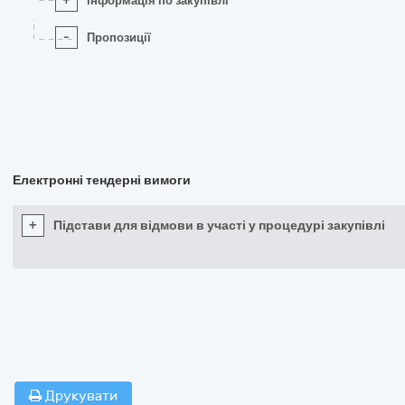
+
Інформація по закупівлі
-
Пропозиції
Електронні тендерні вимоги
+
Підстави для відмови в участі у процедурі закупівлі
Друкувати