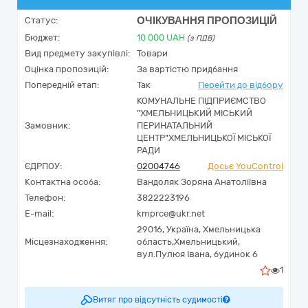
ОЧІКУВАННЯ ПРОПОЗИЦІЙ
Статус:
Бюджет:
10 000
UAH
(з ПДВ)
Вид предмету закупівлі:
Товари
Оцінка пропозицій:
За вартістю придбання
Попередній етап:
Так
Перейти до відбору
КОМУНАЛЬНЕ ПІДПРИЄМСТВО
"ХМЕЛЬНИЦЬКИЙ МІСЬКИЙ
Замовник:
ПЕРИНАТАЛЬНИЙ
ЦЕНТР"ХМЕЛЬНИЦЬКОЇ МІСЬКОЇ
РАДИ
ЄДРПОУ:
02004746
Досьє YouControl
Контактна особа:
Вандоляк Зоряна Анатоліївна
Телефон:
3822223196
E-mail:
kmprce@ukr.net
29016,
Україна
,
Хмельницька
Місцезнаходження:
область,
Хмельницький,
вул.Пулюя Івана, будинок 6
1
Витяг про відсутність судимості