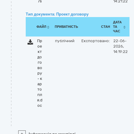
7s
14:21:22
Тип документа: Проект договору
ДАТА
ФАЙЛ
ПРИВАТНІСТЬ
СТАН
ТА
ЧАС
Пр
публічний
Експортовано:
22-06-
ое
2026,
кт
14:19:22
до
го
во
ру
- к
ар
то
пл
я.d
oc