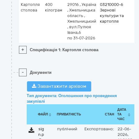
Картопля
400
29016
,
Україна
03210000-6
столова
кілограм
,
Хмельницька
Зернові
область
,
культури та
Хмельницький
картопля
,
вул.Пулюя
Івана,6
по 31-07-2026
+
Специфікація 1: Картопля столова
-
Документи
Завантажити архівом
Тип документа: Оголошення про проведення
закупівлі
ДАТА
ФАЙЛ
ПРИВАТНІСТЬ
СТАН
ТА
ЧАС
sig
публічний
Експортовано:
22-06-
n.p
2026,