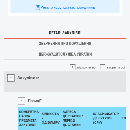
Реєстр корупційних порушників
ДЕТАЛІ ЗАКУПІВЛІ
ЗВЕРНЕННЯ ПРО ПОРУШЕННЯ
ДЕРЖАУДИТСЛУЖБА УКРАЇНИ
+
-
відкрити всі
закрити всі
-
Закупівля:
-
Позиції
КОНКРЕТНА
АДРЕСА
КІЛЬКІСТЬ
КЛАСИФІКАТОР
НАЗВА
ДОСТАВКИ /
/
ДК 021:2015
КЛА
ПРЕДМЕТА
ПЕРІОД
ОД.ВИМІРУ
(CPV)
ЗАКУПІВЛІ
ДОСТАВКИ