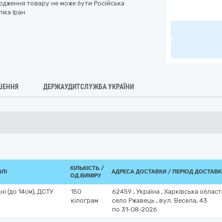
ходження товару не може бути Російська
іка Іран
ШЕННЯ
ДЕРЖАУДИТСЛУЖБА УКРАЇНИ
КІЛЬКІСТЬ /
ВЛІ
АДРЕСА ДОСТАВКИ / ПЕРІОД ДОСТАВ
ОД.ВИМІРУ
ні (до 14см), ДСТУ
150
62459
,
Україна
,
Харківська облас
кілограм
село Ржавець
,
вул. Весела, 43
по 31-08-2026