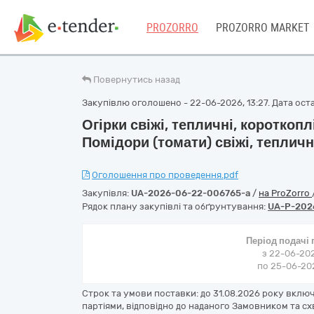
PROZORRO
PROZORRO MARKET
Повернутись назад
Закупівлю оголошено - 22-06-2026, 13:27. Дата оста
Огірки свіжі, тепличні, короткопл
Помідори (томати) свіжі, тепличн
Оголошення про проведення.pdf
Закупівля:
UA-2026-06-22-006765-a
/
на ProZorro
Рядок плану закупівлі та обґрунтування:
UA-P-202
Період подачі
з 22-06-202
по 25-06-202
Строк та умови поставки: до 31.08.2026 року вклю
партіями, відповідно до наданого Замовником та 