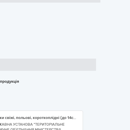
 продукція
Огірки свіжі, польові, короткоплідні (до 14см), ДСТУ 3247 (ДК 021:2015 код 03220000-9 - Овочі, фрукти та горіхи)
ЖАВНА УСТАНОВА "ТЕРИТОРІАЛЬНЕ
ИЧНЕ ОБ’ЄДНАННЯ МІНІСТЕРСТВА