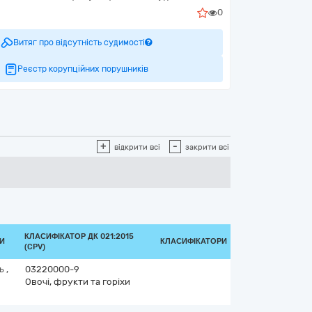
0
Витяг про відсутність судимості
Реєстр корупційних порушників
+
-
відкрити всі
закрити всі
КЛАСИФІКАТОР ДК 021:2015
КИ
КЛАСИФІКАТОРИ
(CPV)
ть
,
03220000-9
Овочі, фрукти та горіхи