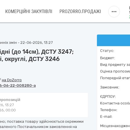
КОМЕРЦІЙНІ ЗАКУПІВЛІ
PROZORRO.ПРОДАЖІ
нніх змін - 22-06-2026, 13:27
ідні (до 14см), ДСТУ 3247;
Статус:
і, округлі, ДСТУ 3246
Бюджет:
Вид предмету за
Оцінка пропозиц
Попередній етап
/
на DoZorro
6-06-22-008280-a
Замовник:
ЄДРПОУ:
 пропозицій
Контактна особ
6, 13:27
Телефон:
6, 00:00
E-mail:
чно; поставка товару здійснюється окремими
Місцезнаходжен
схваленого Постачальником замовлення на