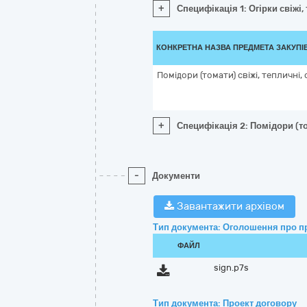
+
Специфікація 1: Огірки свіжі,
КОНКРЕТНА НАЗВА ПРЕДМЕТА ЗАКУПІ
Помідори (томати) свіжі, тепличні,
+
Специфікація 2: Помідори (то
-
Документи
Завантажити архівом
Тип документа: Оголошення про п
ФАЙЛ
sign.p7s
Тип документа: Проект договору