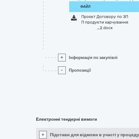
ФАЙЛ
Проєкт Договору по ЗП
П продукти харчування
_2.docx
+
Інформація по закупівлі
-
Пропозиції
Електронні тендерні вимоги
+
Підстави для відмови в участі у процеду