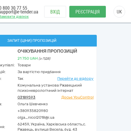
0 800 30 77 55
support@e-tender.ua
ВХІД
РЕЄСТРАЦІЯ
UK
Замовити дзвінок
ЗАПИТ (ЦІНИ) ПРОПОЗИЦІЙ
ОЧІКУВАННЯ ПРОПОЗИЦІЙ
21 750
UAH
(з ПДВ)
купівлі:
Товари
ій:
За вартістю придбання
:
Так
Перейти до відбору
Комунальна установа Ржавецький
психоневрологічний інтернат
03189593
Досьє YouControl
а:
Ольга Шевченко
+380935820980
olga_nicol2018@i.ua
62459,
Україна
,
Харківська область,
с.
ня:
Ржавець,
вулиця Весела, буд. 43