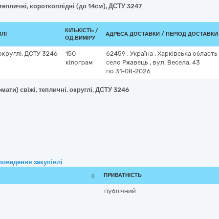
 тепличні, короткоплідні (до 14см), ДСТУ 3247
КІЛЬКІСТЬ /
ВЛІ
АДРЕСА ДОСТАВКИ / ПЕРІОД ДОСТАВКИ
ОД.ВИМІРУ
 округлі, ДСТУ 3246
150
62459
,
Україна
,
Харківська область
кілограм
село Ржавець
,
вул. Весела, 43
по 31-08-2026
мати) свіжі, тепличні, округлі, ДСТУ 3246
роведення закупівлі
ПРИВАТНІСТЬ
публічний