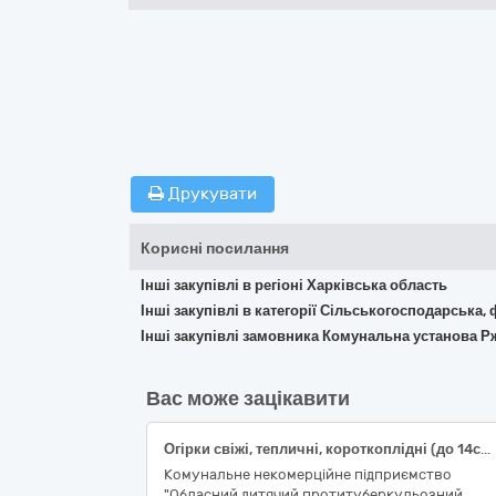
Друкувати
Корисні посилання
Інші закупівлі в регіоні Харківська область
Інші закупівлі в категорії Сільськогосподарська,
Інші закупівлі замовника Комунальна установа 
Вас може зацікавити
Огірки свіжі, тепличні, короткоплідні (до 14см), ДСТУ 3247; помідори (томати) свіжі, тепличні, видовжені, ДСТУ 3246
Комунальне некомерційне підприємство
"Обласний дитячий протитуберкульозний