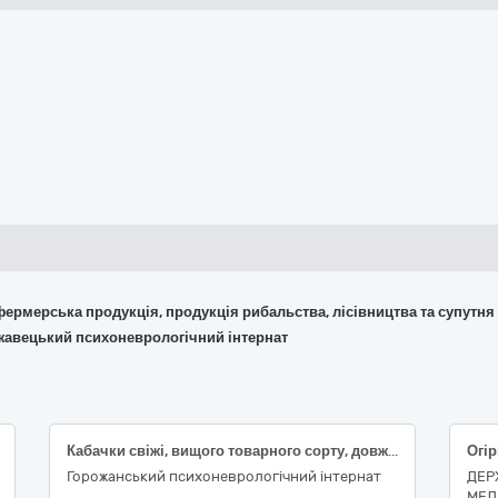
 фермерська продукція, продукція рибальства, лісівництва та супутня
Ржавецький психоневрологічний інтернат
Кабачки свіжі, вищого товарного сорту, довжина 7-16см; Огірки свіжі, польові, короткоплідні ( до 14 см ) ДСТУ 3247.
Горожанський психоневрологічний інтернат
ДЕР
МЕД