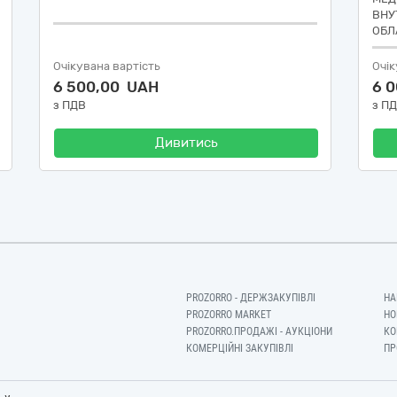
ВНУ
ОБЛ
Очікувана вартість
Очік
6 500,00 UAH
6 
з ПДВ
з П
Дивитись
PROZORRO - ДЕРЖЗАКУПІВЛІ
НА
PROZORRO MARKET
НО
PROZORRO.ПРОДАЖІ - АУКЦІОНИ
КО
КОМЕРЦІЙНІ ЗАКУПІВЛІ
ПР