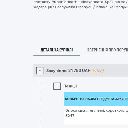
поставку. Умови оплати - післяоплата. Країною по
Федерація / Республіка Білорусь / Ісламська Республ
ДЕТАЛІ ЗАКУПІВЛІ
ЗВЕРНЕННЯ ПРО ПОРУ
-
Закупівля:
21 750
UAH
(з ПДВ)
-
Позиції
КОНКРЕТНА НАЗВА ПРЕДМЕТА ЗАКУПІ
Огірки свіжі, тепличні, короткоплід
3247