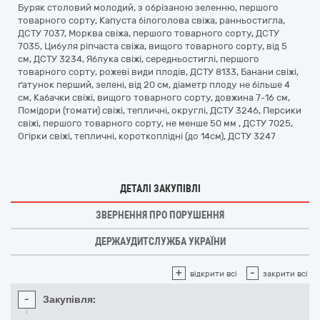
Буряк столовий молодий, з обрізаною зеленню, першого
товарного сорту, Капуста білоголова свіжа, ранньостигла,
ДСТУ 7037, Морква свіжа, першого товарного сорту, ДСТУ
7035, Цибуля ріпчаста свіжа, вищого товарного сорту, від 5
см, ДСТУ 3234, Яблука свіжі, середньостиглі, першого
товарного сорту, рожеві види плодів, ДСТУ 8133, Банани свіжі,
ґатунок перший, зелені, від 20 см, діаметр плоду не більше 4
см, Кабачки свіжі, вищого товарного сорту, довжина 7-16 см,
Помідори (томати) свіжі, тепличні, округлі, ДСТУ 3246, Персики
свіжі, першого товарного сорту, не менше 50 мм , ДСТУ 7025,
Огірки свіжі, тепличні, короткоплідні (до 14см), ДСТУ 3247
ДЕТАЛІ ЗАКУПІВЛІ
ЗВЕРНЕННЯ ПРО ПОРУШЕННЯ
ДЕРЖАУДИТСЛУЖБА УКРАЇНИ
+
-
відкрити всі
закрити всі
-
Закупівля: