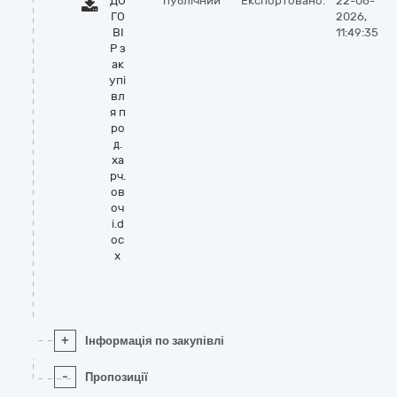
ДО
публічний
Експортовано:
22-06-
ГО
2026,
ВІ
11:49:35
Р з
ак
упі
вл
я п
ро
д.
ха
рч.
ов
оч
і.d
oc
x
+
Інформація по закупівлі
-
Пропозиції