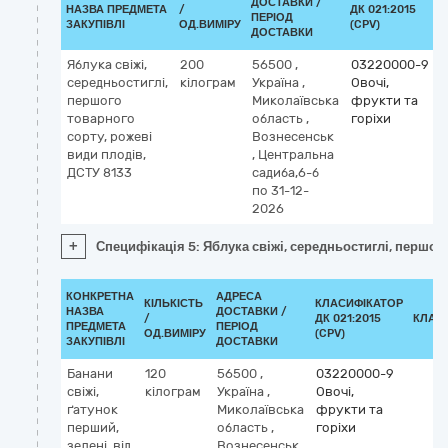
ДОСТАВКИ /
НАЗВА ПРЕДМЕТА
/
ДК 021:2015
ПЕРІОД
ЗАКУПІВЛІ
ОД.ВИМІРУ
(CPV)
ДОСТАВКИ
Яблука свіжі,
200
56500
,
03220000-9
середньостиглі,
кілограм
Україна
,
Овочі,
першого
Миколаївська
фрукти та
товарного
область
,
горіхи
сорту, рожеві
Вознесенськ
види плодів,
,
Центральна
ДСТУ 8133
садиба,6-б
по 31-12-
2026
+
Специфікація 5: Яблука свіжі, середньостиглі, першог
КОНКРЕТНА
АДРЕСА
КІЛЬКІСТЬ
КЛАСИФІКАТОР
НАЗВА
ДОСТАВКИ /
/
ДК 021:2015
КЛАС
ПРЕДМЕТА
ПЕРІОД
ОД.ВИМІРУ
(CPV)
ЗАКУПІВЛІ
ДОСТАВКИ
Банани
120
56500
,
03220000-9
свіжі,
кілограм
Україна
,
Овочі,
ґатунок
Миколаївська
фрукти та
перший,
область
,
горіхи
зелені, від
Вознесенськ