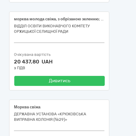
морква молода свіжа, з обрізаною зеленню; буряк столовий молодий з обрізаною зеленню; цибуля ріпчаста свіжа
ВІДДІЛ ОСВІТИ ВИКОНАВЧОГО КОМІТЕТУ
ОРЖИЦЬКОЇ СЕЛИЩНОЇ РАДИ
Очікувана вартість
20 437,80 UAH
з ПДВ
Дивитись
Морква свіжа
ДЕРЖАВНА УСТАНОВА «КРЮКОВСЬКА
ВИПРАВНА КОЛОНІЯ (№29)»