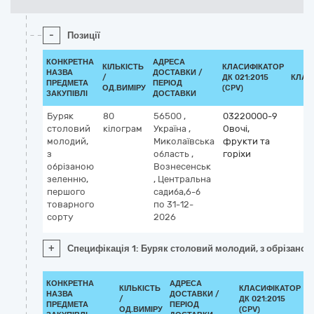
-
Позиції
КОНКРЕТНА
АДРЕСА
КІЛЬКІСТЬ
КЛАСИФІКАТОР
НАЗВА
ДОСТАВКИ /
/
ДК 021:2015
КЛАС
ПРЕДМЕТА
ПЕРІОД
ОД.ВИМІРУ
(CPV)
ЗАКУПІВЛІ
ДОСТАВКИ
Буряк
80
56500
,
03220000-9
столовий
кілограм
Україна
,
Овочі,
молодий,
Миколаївська
фрукти та
з
область
,
горіхи
обрізаною
Вознесенськ
зеленню,
,
Центральна
першого
садиба,6-б
товарного
по 31-12-
сорту
2026
+
Специфікація 1: Буряк столовий молодий, з обрізаною
КОНКРЕТНА
АДРЕСА
КІЛЬКІСТЬ
КЛАСИФІКАТОР
НАЗВА
ДОСТАВКИ /
/
ДК 021:2015
К
ПРЕДМЕТА
ПЕРІОД
ОД.ВИМІРУ
(CPV)