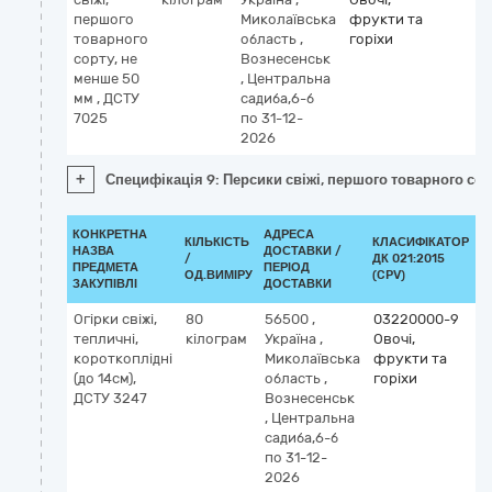
першого
Миколаївська
фрукти та
товарного
область
,
горіхи
сорту, не
Вознесенськ
менше 50
,
Центральна
мм , ДСТУ
садиба,6-б
7025
по 31-12-
2026
+
Специфікація 9: Персики свіжі, першого товарного сор
КОНКРЕТНА
АДРЕСА
КІЛЬКІСТЬ
КЛАСИФІКАТОР
НАЗВА
ДОСТАВКИ /
/
ДК 021:2015
К
ПРЕДМЕТА
ПЕРІОД
ОД.ВИМІРУ
(CPV)
ЗАКУПІВЛІ
ДОСТАВКИ
Огірки свіжі,
80
56500
,
03220000-9
тепличні,
кілограм
Україна
,
Овочі,
короткоплідні
Миколаївська
фрукти та
(до 14см),
область
,
горіхи
ДСТУ 3247
Вознесенськ
,
Центральна
садиба,6-б
по 31-12-
2026