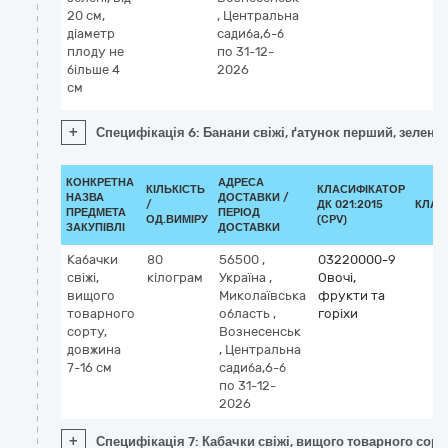
20 см,
,
Центральна
діаметр
садиба,6-б
плоду не
по 31-12-
більше 4
2026
см
+
Специфікація 6: Банани свіжі, ґатунок перший, зелені, 
КОНКРЕТНА
АДРЕСА
КІЛЬКІСТЬ
КЛАСИФІКАТОР
НАЗВА
ДОСТАВКИ /
/
ДК 021:2015
КЛАС
ПРЕДМЕТА
ПЕРІОД
ОД.ВИМІРУ
(CPV)
ЗАКУПІВЛІ
ДОСТАВКИ
Кабачки
80
56500
,
03220000-9
свіжі,
кілограм
Україна
,
Овочі,
вищого
Миколаївська
фрукти та
товарного
область
,
горіхи
сорту,
Вознесенськ
довжина
,
Центральна
7-16 см
садиба,6-б
по 31-12-
2026
+
Специфікація 7: Кабачки свіжі, вищого товарного сорт