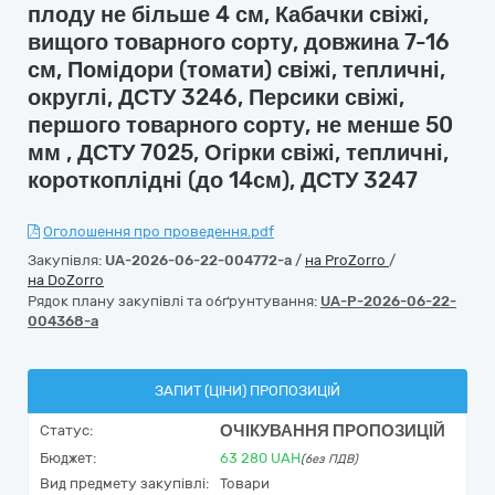
плоду не більше 4 см, Кабачки свіжі,
вищого товарного сорту, довжина 7-16
см, Помідори (томати) свіжі, тепличні,
округлі, ДСТУ 3246, Персики свіжі,
першого товарного сорту, не менше 50
мм , ДСТУ 7025, Огірки свіжі, тепличні,
короткоплідні (до 14см), ДСТУ 3247
Оголошення про проведення.pdf
Закупівля:
UA-2026-06-22-004772-a
/
на ProZorro
/
на DoZorro
Рядок плану закупівлі та обґрунтування:
UA-P-2026-06-22-
004368-a
ЗАПИТ (ЦІНИ) ПРОПОЗИЦІЙ
ОЧІКУВАННЯ ПРОПОЗИЦІЙ
Статус:
Бюджет:
63 280
UAH
(без ПДВ)
Вид предмету закупівлі:
Товари