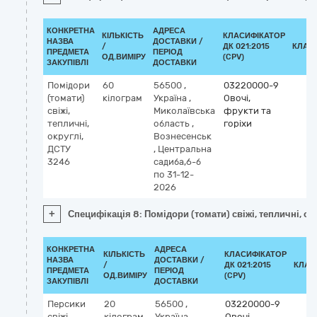
КОНКРЕТНА
АДРЕСА
КІЛЬКІСТЬ
КЛАСИФІКАТОР
НАЗВА
ДОСТАВКИ /
/
ДК 021:2015
КЛАС
ПРЕДМЕТА
ПЕРІОД
ОД.ВИМІРУ
(CPV)
ЗАКУПІВЛІ
ДОСТАВКИ
Помідори
60
56500
,
03220000-9
(томати)
кілограм
Україна
,
Овочі,
свіжі,
Миколаївська
фрукти та
тепличні,
область
,
горіхи
округлі,
Вознесенськ
ДСТУ
,
Центральна
3246
садиба,6-б
по 31-12-
2026
+
Специфікація 8: Помідори (томати) свіжі, тепличні, ок
КОНКРЕТНА
АДРЕСА
КІЛЬКІСТЬ
КЛАСИФІКАТОР
НАЗВА
ДОСТАВКИ /
/
ДК 021:2015
КЛАС
ПРЕДМЕТА
ПЕРІОД
ОД.ВИМІРУ
(CPV)
ЗАКУПІВЛІ
ДОСТАВКИ
Персики
20
56500
,
03220000-9
свіжі,
кілограм
Україна
,
Овочі,