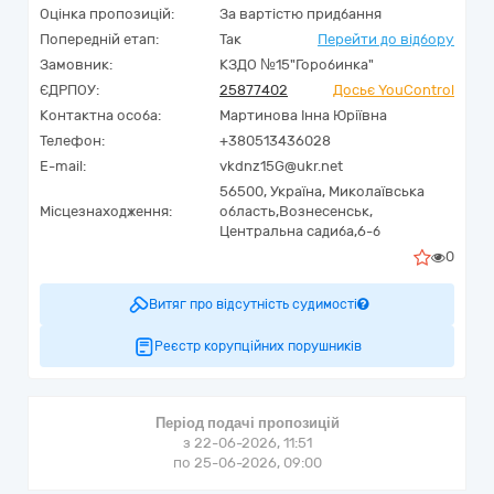
Оцінка пропозицій:
За вартістю придбання
Попередній етап:
Так
Перейти до відбору
Замовник:
КЗДО №15"Горобинка"
ЄДРПОУ:
25877402
Досьє YouControl
Контактна особа:
Мартинова Інна Юріївна
Телефон:
+380513436028
E-mail:
vkdnz15G@ukr.net
56500,
Україна
,
Миколаївська
Місцезнаходження:
область,
Вознесенськ,
Центральна садиба,6-б
0
Витяг про відсутність судимості
Реєстр корупційних порушників
Період подачі пропозицій
з 22-06-2026, 11:51
по 25-06-2026, 09:00