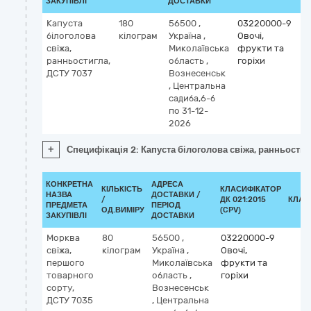
ЗАКУПІВЛІ
ДОСТАВКИ
Капуста
180
56500
,
03220000-9
білоголова
кілограм
Україна
,
Овочі,
свіжа,
Миколаївська
фрукти та
ранньостигла,
область
,
горіхи
ДСТУ 7037
Вознесенськ
,
Центральна
садиба,6-б
по 31-12-
2026
+
Специфікація 2: Капуста білоголова свіжа, ранньостиг
КОНКРЕТНА
АДРЕСА
КІЛЬКІСТЬ
КЛАСИФІКАТОР
НАЗВА
ДОСТАВКИ /
/
ДК 021:2015
КЛАС
ПРЕДМЕТА
ПЕРІОД
ОД.ВИМІРУ
(CPV)
ЗАКУПІВЛІ
ДОСТАВКИ
Морква
80
56500
,
03220000-9
свіжа,
кілограм
Україна
,
Овочі,
першого
Миколаївська
фрукти та
товарного
область
,
горіхи
сорту,
Вознесенськ
ДСТУ 7035
,
Центральна