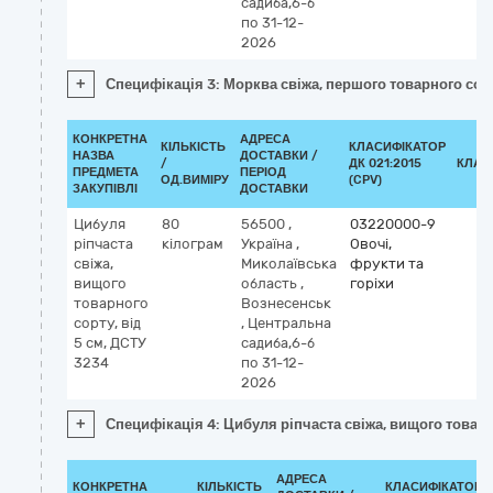
садиба,6-б
по 31-12-
2026
+
Специфікація 3: Морква свіжа, першого товарного сор
КОНКРЕТНА
АДРЕСА
КІЛЬКІСТЬ
КЛАСИФІКАТОР
НАЗВА
ДОСТАВКИ /
/
ДК 021:2015
КЛАС
ПРЕДМЕТА
ПЕРІОД
ОД.ВИМІРУ
(CPV)
ЗАКУПІВЛІ
ДОСТАВКИ
Цибуля
80
56500
,
03220000-9
ріпчаста
кілограм
Україна
,
Овочі,
свіжа,
Миколаївська
фрукти та
вищого
область
,
горіхи
товарного
Вознесенськ
сорту, від
,
Центральна
5 см, ДСТУ
садиба,6-б
3234
по 31-12-
2026
+
Специфікація 4: Цибуля ріпчаста свіжа, вищого товарн
АДРЕСА
КОНКРЕТНА
КІЛЬКІСТЬ
КЛАСИФІКАТОР