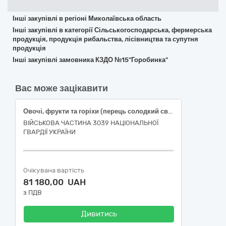
Інші закупівлі в регіоні Миколаївська область
Інші закупівлі в категорії Сільськогосподарська, фермерська
продукція, продукція рибальства, лісівництва та супутня
продукція
Інші закупівлі замовника КЗДО №15"Горобинка"
Вас може зацікавити
Овочі, фрукти та горіхи (перець солодкий свіжий подовженої форми, огірки свіжі польові короткоплідні, помідори тепличні свіжі округлі, часник свіжий вищого товарного сорту)
ВІЙСЬКОВА ЧАСТИНА 3039 НАЦІОНАЛЬНОЇ
ГВАРДІЇ УКРАЇНИ
Очікувана вартість
81 180,00 UAH
з ПДВ
Дивитись