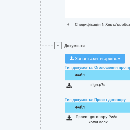
+
Специфікація 1: Хек с/м, об
-
Документи
Завантажити архівом
Тип документа: Оголошення про п
ФАЙЛ
sign.p7s
Тип документа: Проект договору
ФАЙЛ
Проект договору Риба –
копія.docx