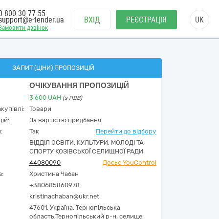
0 800 30 77 55
support@e-tender.ua
ВХІД
РЕЄСТРАЦІЯ
UK
Замовити дзвінок
ЗАПИТ (ЦІНИ) ПРОПОЗИЦІЙ
ОЧІКУВАННЯ ПРОПОЗИЦІЙ
3 600
UAH
(з ПДВ)
купівлі:
Товари
ій:
За вартістю придбання
:
Так
Перейти до відбору
ВІДДІЛ ОСВІТИ, КУЛЬТУРИ, МОЛОДІ ТА
СПОРТУ КОЗІВСЬКОЇ СЕЛИЩНОЇ РАДИ
44080090
Досьє YouControl
а:
Христина Чабан
+380685860978
kristinachaban@ukr.net
47601,
Україна
,
Тернопільська
область,
Тернопільський р-н, селище