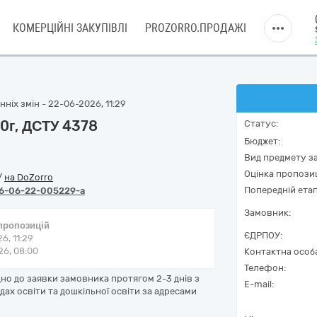
КОМЕРЦІЙНІ ЗАКУПІВЛІ
PROZORRO.ПРОДАЖІ
ніх змін - 22-06-2026, 11:29
0г, ДСТУ 4378
Статус:
Бюджет:
Вид предмету за
Оцінка пропозиц
/
на DoZorro
Попередній етап
6-06-22-005229-a
Замовник:
 пропозицій
ЄДРПОУ:
6, 11:29
6, 08:00
Контактна особ
Телефон:
дно до заявки замовника протягом 2-3 днів з
E-mail:
ах освіти та дошкільної освіти за адресами