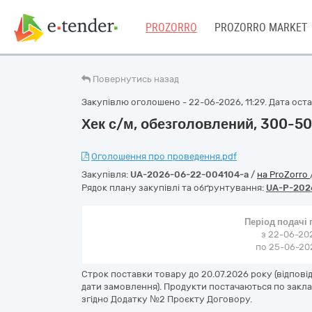
PROZORRO
PROZORRO MARKET
Повернутись назад
Закупівлю оголошено - 22-06-2026, 11:29. Дата остан
Хек с/м, обезголовлений, 300-50
Оголошення про проведення.pdf
Закупівля:
UA-2026-06-22-004104-a
/
на ProZorro
Рядок плану закупівлі та обґрунтування:
UA-P-202
Період подачі
з 22-06-202
по 25-06-202
Строк поставки товару до 20.07.2026 року (відпові
дати замовлення). Продукти постачаються по заклад
згідно Додатку №2 Проєкту Договору.