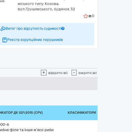
ня:
міського типу Козова,
вул.Грушевського, будинок 32
0
Витяг про відсутність судимості
Реєстр корупційних порушників
+
-
відкрити всі
закрити всі
КАТОР ДК 021:2015 (CPV)
КЛАСИФІКАТОРИ
000-6
рибне філе та інше м’ясо риби