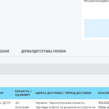
Місцезнаходжен
ШЕННЯ
ДЕРЖАУДИТСЛУЖБА УКРАЇНИ
КІЛЬКІСТЬ /
ВЛІ
АДРЕСА ДОСТАВКИ / ПЕРІОД ДОСТАВКИ
КЛАСИФІ
ОД.ВИМІРУ
г, ДСТУ
20
Україна
,
Тернопільська область
,
15220
кілограм
Заклади освіти та дошкільної освіти за
Риба, 