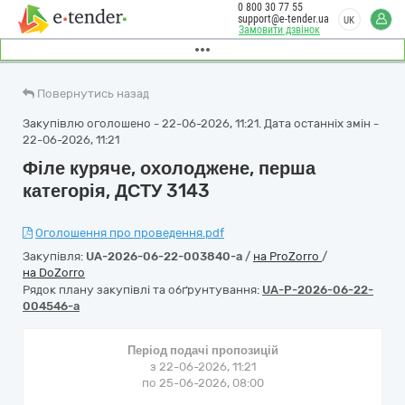
0 800 30 77 55
support@e-tender.ua
UK
Замовити дзвінок
Повернутись назад
Закупівлю оголошено - 22-06-2026, 11:21. Дата останніх змін -
22-06-2026, 11:21
Філе куряче, охолоджене, перша
категорія, ДСТУ 3143
Оголошення про проведення.pdf
Закупівля:
UA-2026-06-22-003840-a
/
на ProZorro
/
на DoZorro
Рядок плану закупівлі та обґрунтування:
UA-P-2026-06-22-
004546-a
Період подачі пропозицій
з 22-06-2026, 11:21
по 25-06-2026, 08:00