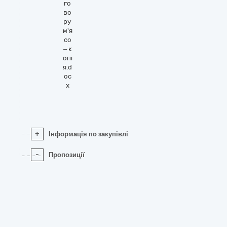
го
во
ру
м'я
со
– к
опі
я.d
oc
x
+
Інформація по закупівлі
-
Пропозиції