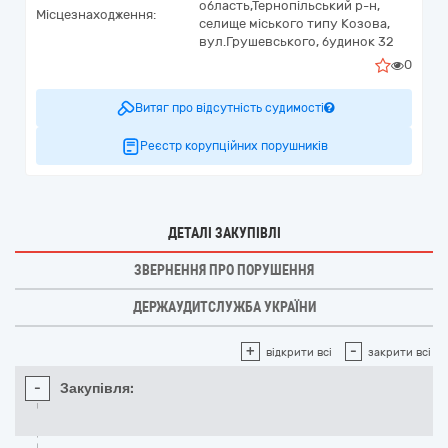
область,
Тернопільський р-н,
Місцезнаходження:
селище міського типу Козова,
вул.Грушевського, будинок 32
0
Витяг про відсутність судимості
Реєстр корупційних порушників
ДЕТАЛІ ЗАКУПІВЛІ
ЗВЕРНЕННЯ ПРО ПОРУШЕННЯ
ДЕРЖАУДИТСЛУЖБА УКРАЇНИ
+
-
відкрити всі
закрити всі
-
Закупівля: