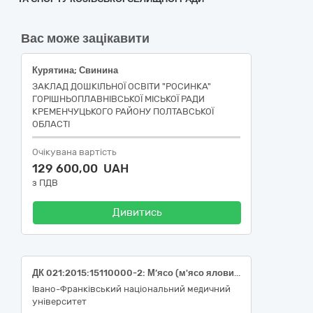
Вас може зацікавити
Курятина; Свинина
ЗАКЛАД ДОШКІЛЬНОЇ ОСВІТИ "РОСИНКА"
ГОРІШНЬОПЛАВНІВСЬКОЇ МІСЬКОЇ РАДИ
КРЕМЕНЧУЦЬКОГО РАЙОНУ ПОЛТАВСЬКОЇ
ОБЛАСТІ
Очікувана вартість
129 600,00 UAH
з ПДВ
Дивитись
ДК 021:2015:15110000-2: М’ясо (м'ясо яловичини, м'ясо свинини, м'ясо свійської птиці).
Івано-Франківський національний медичний
університет