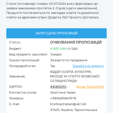
Строк поставкидо товару 20.07.2026 року (відповідно до
заявки замовника протягом 2-3 днів з дати замовлення).
Продукти постачаються по закладах освіти та дошкільної
освіти за адресами згідно Додатку №2 Проєкту Договору.
ЗАПИТ (ЦІНИ) ПРОПОЗИЦІЙ
ОЧІКУВАННЯ ПРОПОЗИЦІЙ
Статус:
Бюджет:
4 400
UAH
(з ПДВ)
Вид предмету закупівлі:
Товари
Оцінка пропозицій:
За вартістю придбання
Попередній етап:
Так
Перейти до відбору
ВІДДІЛ ОСВІТИ, КУЛЬТУРИ,
Замовник:
МОЛОДІ ТА СПОРТУ КОЗІВСЬКОЇ
СЕЛИЩНОЇ РАДИ
ЄДРПОУ:
44080090
Досьє YouControl
Контактна особа:
Христина Чабан
Телефон:
+380685860978
E-mail:
kristinachaban@ukr.net
47601,
Україна
,
Тернопільська