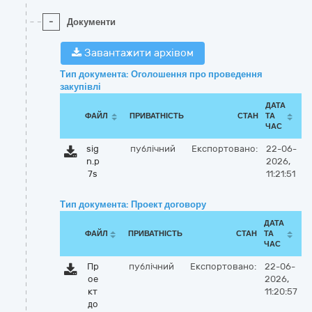
-
Документи
Завантажити архівом
Тип документа: Оголошення про проведення
закупівлі
ДАТА
ФАЙЛ
ПРИВАТНІСТЬ
СТАН
ТА
ЧАС
sig
публічний
Експортовано:
22-06-
n.p
2026,
7s
11:21:51
Тип документа: Проект договору
ДАТА
ФАЙЛ
ПРИВАТНІСТЬ
СТАН
ТА
ЧАС
Пр
публічний
Експортовано:
22-06-
ое
2026,
кт
11:20:57
до