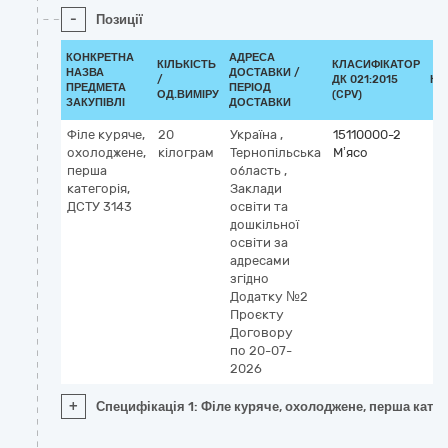
-
Позиції
КОНКРЕТНА
АДРЕСА
КІЛЬКІСТЬ
КЛАСИФІКАТОР
НАЗВА
ДОСТАВКИ /
/
ДК 021:2015
КЛ
ПРЕДМЕТА
ПЕРІОД
ОД.ВИМІРУ
(CPV)
ЗАКУПІВЛІ
ДОСТАВКИ
Філе куряче,
20
Україна
,
15110000-2
охолоджене,
кілограм
Тернопільська
М’ясо
перша
область
,
категорія,
Заклади
ДСТУ 3143
освіти та
дошкільної
освіти за
адресами
згідно
Додатку №2
Проєкту
Договору
по 20-07-
2026
+
Специфікація 1: Філе куряче, охолоджене, перша катег