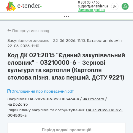
0 800 30 77 55
support@e-tender.ua
UK
Замовити дзвінок
Повернутись назад
Закупівлю оголошено - 22-06-2026, 11:10. Дата останніх змін -
22-06-2026, 11:10
Код ДК 021:2015 "Єдиний закупівельний
словник" - 03210000-6 - Зернові
культури та картопля (Картопля
столова пізня, клас перший, ДСТУ 9221)
Оголошення про проведення.pdf
Закупівля:
UA-2026-06-22-003464-a
/
на ProZorro
/
на DoZorro
Рядок плану закупівлі та обґрунтування:
UA-P-2026-06-22-
004505-a
Період подачі пропозицій