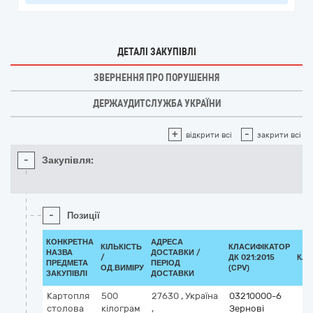
ДЕТАЛІ ЗАКУПІВЛІ
ЗВЕРНЕННЯ ПРО ПОРУШЕННЯ
ДЕРЖАУДИТСЛУЖБА УКРАЇНИ
+
-
відкрити всі
закрити всі
-
Закупівля:
-
Позиції
КОНКРЕТНА
АДРЕСА
КІЛЬКІСТЬ
КЛАСИФІКАТОР
НАЗВА
ДОСТАВКИ /
/
ДК 021:2015
КЛА
ПРЕДМЕТА
ПЕРІОД
ОД.ВИМІРУ
(CPV)
ЗАКУПІВЛІ
ДОСТАВКИ
Картопля
500
27630
,
Україна
03210000-6
столова
кілограм
,
Зернові