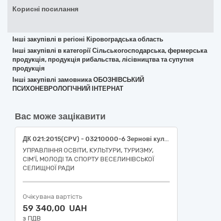
Корисні посилання
Інші закупівлі в регіоні Кіровоградська область
Інші закупівлі в категорії Сільськогосподарська, фермерська
продукція, продукція рибальства, лісівництва та супутня
продукція
Інші закупівлі замовника ОБОЗНІВСЬКИЙ
ПСИХОНЕВРОЛОГІЧНИЙ ІНТЕРНАТ
Вас може зацікавити
ДК 021:2015(CPV) - 03210000-6 Зернові культури та картопля (горох, картопля, квасоля) для закладів дошкільної освіти
УПРАВЛІННЯ ОСВІТИ, КУЛЬТУРИ, ТУРИЗМУ,
СІМ'Ї, МОЛОДІ ТА СПОРТУ ВЕСЕЛИНІВСЬКОЇ
СЕЛИЩНОЇ РАДИ
Очікувана вартість
59 340,00 UAH
з ПДВ