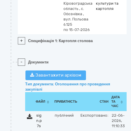
Кіровоградська
культури та
область
,
с.
картопля
Обознівка
,
вул. Польова
б.125
по 15-07-2026
+
Специфікація 1: Картопля столова
-
Документи
Завантажити архівом
Тип документа: Оголошення про проведення
закупівлі
ДАТА
ФАЙЛ
ПРИВАТНІСТЬ
СТАН
ТА
ЧАС
sig
публічний
Експортовано:
22-06-
n.p
2026,
7s
11:10:33