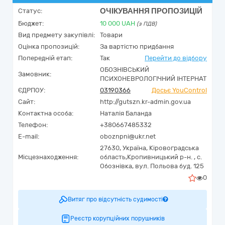
ОЧІКУВАННЯ ПРОПОЗИЦІЙ
Статус:
Бюджет:
10 000
UAH
(з ПДВ)
Вид предмету закупівлі:
Товари
Оцінка пропозицій:
За вартістю придбання
Попередній етап:
Так
Перейти до відбору
ОБОЗНІВСЬКИЙ
Замовник:
ПСИХОНЕВРОЛОГІЧНИЙ ІНТЕРНАТ
ЄДРПОУ:
03190366
Досьє YouControl
Сайт:
http://gutszn.kr-admin.gov.ua
Контактна особа:
Наталія Баланда
Телефон:
+380667485332
E-mail:
oboznpni@ukr.net
27630,
Україна
,
Кіровоградська
Місцезнаходження:
область,
Кропивницький р-н. ,
с.
Обознівка, вул. Польова буд. 125
0
Витяг про відсутність судимості
Реєстр корупційних порушників