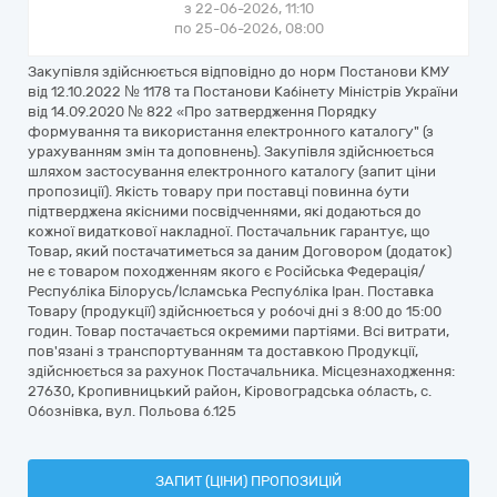
з 22-06-2026, 11:10
по 25-06-2026, 08:00
Закупівля здійснюється відповідно до норм Постанови КМУ
від 12.10.2022 № 1178 та Постанови Кабінету Міністрів України
від 14.09.2020 № 822 «Про затвердження Порядку
формування та використання електронного каталогу" (з
урахуванням змін та доповнень). Закупівля здійснюється
шляхом застосування електронного каталогу (запит ціни
пропозиції). Якість товару при поставці повинна бути
підтверджена якісними посвідченнями, які додаються до
кожної видаткової накладної. Постачальник гарантує, що
Товар, який постачатиметься за даним Договором (додаток)
не є товаром походженням якого є Російська Федерація/
Республіка Білорусь/Ісламська Республіка Іран. Поставка
Товару (продукції) здійснюється у робочі дні з 8:00 до 15:00
годин. Товар постачається окремими партіями. Всі витрати,
пов'язані з транспортуванням та доставкою Продукції,
здійснюється за рахунок Постачальника. Місцезнаходження:
27630, Кропивницький район, Кіровоградська область, с.
Обознівка, вул. Польова б.125
ЗАПИТ (ЦІНИ) ПРОПОЗИЦІЙ