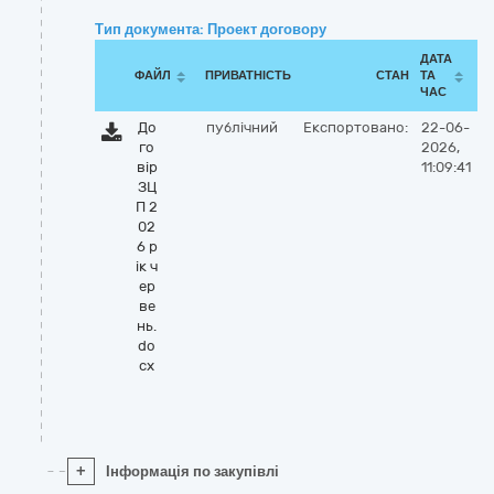
Тип документа: Проект договору
ДАТА
ФАЙЛ
ПРИВАТНІСТЬ
СТАН
ТА
ЧАС
До
публічний
Експортовано:
22-06-
го
2026,
вір
11:09:41
ЗЦ
П 2
02
6 р
ік ч
ер
ве
нь.
do
cx
+
Інформація по закупівлі