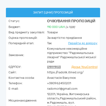
ЗАПИТ (ЦІНИ) ПРОПОЗИЦІЙ
ОЧІКУВАННЯ ПРОПОЗИЦІЙ
Статус:
Бюджет:
110 000
UAH
(з ПДВ)
Вид предмету закупівлі:
Товари
Оцінка пропозицій:
За вартістю придбання
Попередній етап:
Так
Перейти до відбору
Комунальне некомерційне
підприємство "Радомишльська
Замовник:
лікарня" Радомишльської міської
ради
ЄДРПОУ:
01991903
Досьє YouControl
Сайт:
https://radolik.itmed.org/
Контактна особа:
Анастасія Вакулюк
Телефон:
+380962450201
E-mail:
radomcrl@gmail.com
12201,
Україна
,
Житомирська
область,
Радомишльський район,
Місцезнаходження:
м.Радомишль,
вул.