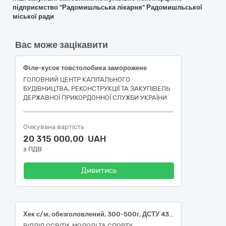
підприємство "Радомишльська лікарня" Радомишльської
міської ради
Вас може зацікавити
Філе-кусок товстолобика заморожене
ГОЛОВНИЙ ЦЕНТР КАПІТАЛЬНОГО
БУДІВНИЦТВА, РЕКОНСТРУКЦІЇ ТА ЗАКУПІВЕЛЬ
ДЕРЖАВНОЇ ПРИКОРДОННОЇ СЛУЖБИ УКРАЇНИ
Очікувана вартість
20 315 000,00 UAH
з ПДВ
Дивитись
Хек с/м, обезголовлений, 300-500г, ДСТУ 4378
ВІДДІЛ ОСВІТИ, МОЛОДІ ТА СПОРТУ