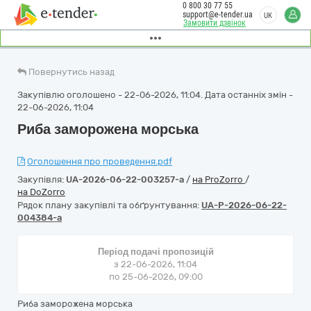
0 800 30 77 55
support@e-tender.ua
UK
Замовити дзвінок
Повернутись назад
Закупівлю оголошено - 22-06-2026, 11:04. Дата останніх змін -
22-06-2026, 11:04
Риба заморожена морська
Оголошення про проведення.pdf
Закупівля:
UA-2026-06-22-003257-a
/
на ProZorro
/
на DoZorro
Рядок плану закупівлі та обґрунтування:
UA-P-2026-06-22-
004384-a
Період подачі пропозицій
з 22-06-2026, 11:04
по 25-06-2026, 09:00
Риба заморожена морська