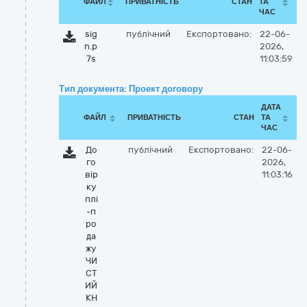
ФАЙЛ
ПРИВАТНІСТЬ
СТАН
ТА
ЧАС
sig
публічний
Експортовано:
22-06-
n.p
2026,
7s
11:03:59
Тип документа: Проект договору
ДАТА
ФАЙЛ
ПРИВАТНІСТЬ
СТАН
ТА
ЧАС
До
публічний
Експортовано:
22-06-
го
2026,
вір
11:03:16
ку
плі
-п
ро
да
жу
ЧИ
СТ
ИЙ
КН