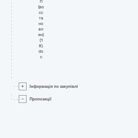
П
(во
сс
та
но
вл
ен)
(1
8).
do
c
+
Інформація по закупівлі
-
Пропозиції