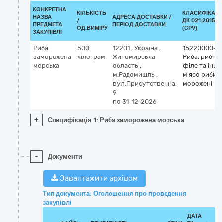
КОНКРЕТНА
КІЛЬКІСТЬ
КЛАСИФІКАТ
НАЗВА
АДРЕСА ДОСТАВКИ /
/
ДК 021:2015
ПРЕДМЕТА
ПЕРІОД ДОСТАВКИ
ОД.ВИМІРУ
(CPV)
ЗАКУПІВЛІ
Риба
500
12201
,
Україна
,
15220000-6
заморожена
кілограм
Житомирська
Риба, рибне
морська
область
,
філе та інше
м.Радомишль
,
м’ясо риби
вул.Присутственна,
морожені
9
по 31-12-2026
+
Специфікація 1: Риба заморожена морська
-
Документи
Завантажити архівом
Тип документа: Оголошення про проведення
закупівлі
ДАТА