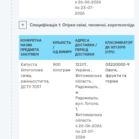
з 26-06-2026
по 23-07-
2026
+
Специфікація 1: Огірки свіжі, тепличні, короткоплідні 
КОНКРЕТНА
АДРЕСА
КІЛЬКІСТЬ
КЛАСИФІКАТОР
НАЗВА
ДОСТАВКИ /
/
ДК 021:2015
К
ПРЕДМЕТА
ПЕРІОД
ОД.ВИМІРУ
(CPV)
ЗАКУПІВЛІ
ДОСТАВКИ
Капуста
800
12201
,
03220000-9
білоголова
кілограм
Україна
,
Овочі,
свіжа,
Житомирська
фрукти та
ранньостигла,
область
,
горіхи
ДСТУ 7037
Радомишль
,
м.
Радомишль,
вул. Гоголя,
1,
Житомирська
область
з 26-06-2026
по 23-07-
2026