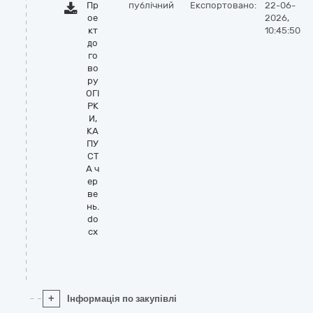
Пр
публічний
Експортовано:
22-06-
ое
2026,
кт
10:45:50
до
го
во
ру
ОГІ
РК
И,
КА
ПУ
СТ
А ч
ер
ве
нь.
do
cx
+
Інформація по закупівлі