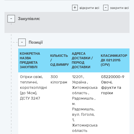
+
-
відкрити всі
закрити всі
-
Закупівля:
-
Позиції
КОНКРЕТНА
АДРЕСА
КІЛЬКІСТЬ
КЛАСИФІКАТОР
НАЗВА
ДОСТАВКИ /
/
ДК 021:2015
К
ПРЕДМЕТА
ПЕРІОД
ОД.ВИМІРУ
(CPV)
ЗАКУПІВЛІ
ДОСТАВКИ
Огірки свіжі,
300
12201
,
03220000-9
тепличні,
кілограм
Україна
,
Овочі,
короткоплідні
Житомирська
фрукти та
(до 14см),
область
,
горіхи
ДСТУ 3247
Радомишль
,
м.
Радомишль,
вул. Гоголя,
1,
Житомирська
область