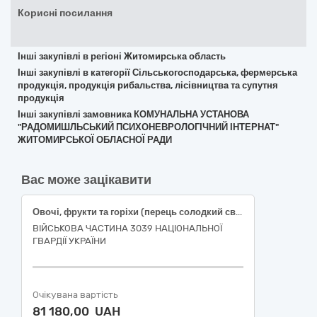
Корисні посилання
Інші закупівлі в регіоні Житомирська область
Інші закупівлі в категорії Сільськогосподарська, фермерська
продукція, продукція рибальства, лісівництва та супутня
продукція
Інші закупівлі замовника КОМУНАЛЬНА УСТАНОВА
"РАДОМИШЛЬСЬКИЙ ПСИХОНЕВРОЛОГІЧНИЙ ІНТЕРНАТ"
ЖИТОМИРСЬКОЇ ОБЛАСНОЇ РАДИ
Вас може зацікавити
Овочі, фрукти та горіхи (перець солодкий свіжий подовженої форми, огірки свіжі польові короткоплідні, помідори тепличні свіжі округлі, часник свіжий вищого товарного сорту)
ВІЙСЬКОВА ЧАСТИНА 3039 НАЦІОНАЛЬНОЇ
ГВАРДІЇ УКРАЇНИ
Очікувана вартість
81 180,00 UAH