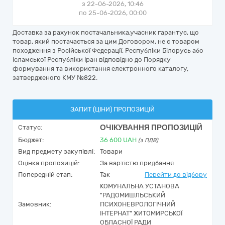
з 22-06-2026, 10:46
по 25-06-2026, 00:00
Доставка за рахунок постачальника,учасник гарантує, що
товар, який постачається за цим Договором, не є товаром
походження з Російської Федерації, Республіки Білорусь або
Ісламської Республіки Іран відповідно до Порядку
формування та використання електронного каталогу,
затвердженого КМУ №822.
ЗАПИТ (ЦІНИ) ПРОПОЗИЦІЙ
ОЧІКУВАННЯ ПРОПОЗИЦІЙ
Статус:
Бюджет:
36 600
UAH
(з ПДВ)
Вид предмету закупівлі:
Товари
Оцінка пропозицій:
За вартістю придбання
Попередній етап:
Так
Перейти до відбору
КОМУНАЛЬНА УСТАНОВА
"РАДОМИШЛЬСЬКИЙ
Замовник:
ПСИХОНЕВРОЛОГІЧНИЙ
ІНТЕРНАТ" ЖИТОМИРСЬКОЇ
ОБЛАСНОЇ РАДИ