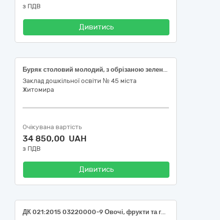
з ПДВ
Дивитись
Буряк столовий молодий, з обрізаною зеленню, першого товарного сорту, Морква молода свіжа, з обрізаною зеленню, Цибуля ріпчаста свіжа, рання, вищого товарного сорту, від 5 см, ДСТУ 3234, Апельсини свіжі, діаметр плоду не менше 5 см, вищого сорту, Яблука свіжі, пізньостиглі, першого товарного сорту, рожеві види плодів, ДСТУ 8133
Заклад дошкільної освіти № 45 міста
Житомира
Очікувана вартість
34 850,00 UAH
з ПДВ
Дивитись
ДК 021:2015 03220000-9 Овочі, фрукти та горіхи (03221230 -7 Перець солодкий; 03221000-6 Баклажани свіжі; 03221240-0 Помідори свіжі;03221410-3 Капуста цвітна)