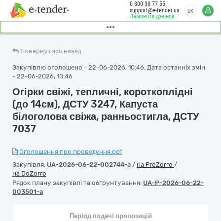
0 800 30 77 55
support@e-tender.ua
UK
Замовити дзвінок
Повернутись назад
Закупівлю оголошено - 22-06-2026, 10:46. Дата останніх змін
- 22-06-2026, 10:46
Огірки свіжі, тепличні, короткоплідні
(до 14см), ДСТУ 3247, Капуста
білоголова свіжа, ранньостигла, ДСТУ
7037
Оголошення про проведення.pdf
Закупівля:
UA-2026-06-22-002744-a
/
на ProZorro
/
на DoZorro
Рядок плану закупівлі та обґрунтування:
UA-P-2026-06-22-
003501-a
Період подачі пропозицій