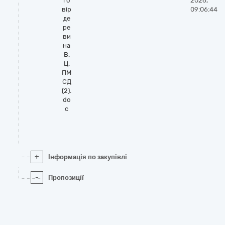
го
2026,
вір
09:06:44
де
ре
ви
на
В.
Ц.
ПМ
СД
(2).
do
c
+
Інформація по закупівлі
-
Пропозиції