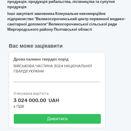
продукція, продукція рибальства, лісівництва та супутня
продукція
Інші закупівлі замовника Комунальне некомерційне
підприємство "Великосорочинський центр первинної медико-
санітарної допомоги" Великосорочинської сільської ради
Миргородського району Полтавської області
Вас може зацікавити
Дрова паливні твердих порід
ВІЙСЬКОВА ЧАСТИНА 3024 НАЦІОНАЛЬНОЇ
ГВАРДІЇ УКРАЇНИ
Очікувана вартість
3 024 000,00 UAH
з ПДВ
Дивитись