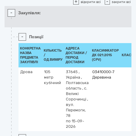
+
-
відкрити всі
закрити всі
-
Закупівля:
-
Позиції
КОНКРЕТНА
АДРЕСА
КІЛЬКІСТЬ
КЛАСИФІКАТОР
НАЗВА
ДОСТАВКИ /
/
ДК 021:2015
КЛАСИФ
ПРЕДМЕТА
ПЕРІОД
ОД.ВИМІРУ
(CPV)
ЗАКУПІВЛІ
ДОСТАВКИ
Дрова
105
37645
,
03410000-7
метр
Україна
,
Деревина
кубічний
Полтавська
область
,
с.
Великі
Сорочинці
,
вул.
Перемоги,
78
по 15-09-
2026