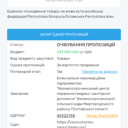
по 26-06-2026, 11:00
Країною-походження товару не може бути російська
федерація/Республіка Білорусь/Ісламська Республіка Іран.
ЗАПИТ (ЦІНИ) ПРОПОЗИЦІЙ
ОЧІКУВАННЯ ПРОПОЗИЦІЙ
Статус:
Бюджет:
231 000
UAH
(з ПДВ)
Вид предмету закупівлі:
Товари
Оцінка пропозицій:
За вартістю придбання
Попередній етап:
Так
Перейти до відбору
Комунальне некомерційне
підприємство
"Великосорочинський центр
Замовник:
первинної медико-санітарної
допомоги" Великосорочинської
сільської ради Миргородського
району Полтавської області
ЄДРПОУ:
45322798
Досьє YouControl
https://vsorochyntsi-
Сайт:
pmsd.itmed.org/