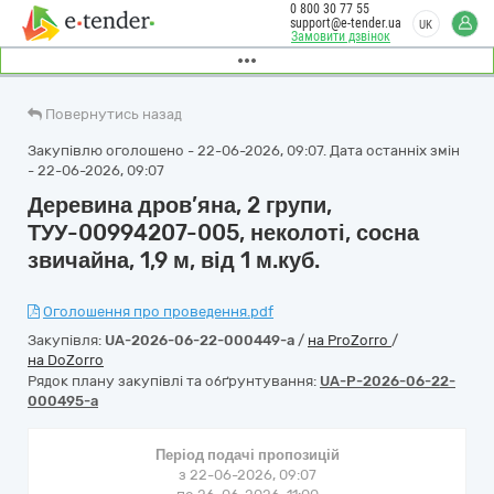
0 800 30 77 55
support@e-tender.ua
UK
Замовити дзвінок
Повернутись назад
Закупівлю оголошено - 22-06-2026, 09:07. Дата останніх змін
- 22-06-2026, 09:07
Деревина дров’яна, 2 групи,
ТУУ-00994207-005, неколоті, сосна
звичайна, 1,9 м, від 1 м.куб.
Оголошення про проведення.pdf
Закупівля:
UA-2026-06-22-000449-a
/
на ProZorro
/
на DoZorro
Рядок плану закупівлі та обґрунтування:
UA-P-2026-06-22-
000495-a
Період подачі пропозицій
з 22-06-2026, 09:07