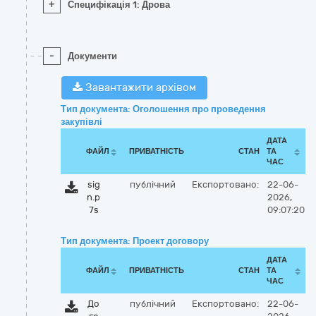
+
Специфікація 1: Дрова
-
Документи
Завантажити архівом
Тип документа: Оголошення про проведення
закупівлі
ДАТА
ФАЙЛ
ПРИВАТНІСТЬ
СТАН
ТА
ЧАС
sig
публічний
Експортовано:
22-06-
n.p
2026,
7s
09:07:20
Тип документа: Проект договору
ДАТА
ФАЙЛ
ПРИВАТНІСТЬ
СТАН
ТА
ЧАС
До
публічний
Експортовано:
22-06-