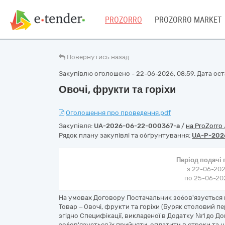
PROZORRO
PROZORRO MARKET
Повернутись назад
Закупівлю оголошено - 22-06-2026, 08:59. Дата оста
Овочі, фрукти та горіхи
Оголошення про проведення.pdf
Закупівля:
UA-2026-06-22-000367-a
/
на ProZorro
Рядок плану закупівлі та обґрунтування:
UA-P-202
Період подачі
з 22-06-202
по 25-06-202
На умовах Договору Постачальник зобов'язується 
Товар – Овочі, фрукти та горіхи (Буряк столовий пе
згідно Специфікації, викладеної в Додатку №1 до До
зобов'язується їх прийняти, оплатити в строки та 