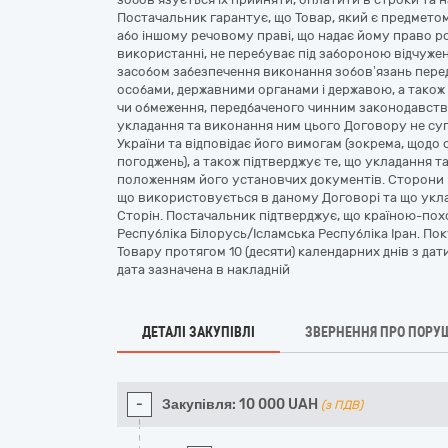
Постачальник гарантує, що Товар, який є предмето
або іншому речовому праві, що надає йому право ро
використанні, не перебуває під забороною відчужен
засобом забезпечення виконання зобов’язань пер
особами, державними органами і державою, а також
чи обмеження, передбаченого чинним законодавств
укладання та виконання ним цього Договору не с
України та відповідає його вимогам (зокрема, щодо 
погоджень), а також підтверджує те, що укладання 
положенням його установчих документів. Сторони п
що використовується в даному Договорі та що укла
Сторін. Постачальник підтверджує, що країною-пох
Республіка Білорусь/Ісламська Республіка Іран. П
Товару протягом 10 (десяти) календарних днів з да
дата зазначена в накладній
ДЕТАЛІ ЗАКУПІВЛІ
ЗВЕРНЕННЯ ПРО ПОРУ
-
Закупівля:
10 000
UAH
(з ПДВ)