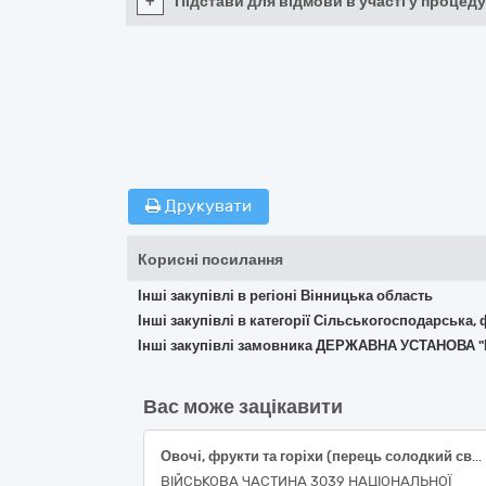
+
Підстави для відмови в участі у процеду
Друкувати
Корисні посилання
Інші закупівлі в регіоні Вінницька область
Інші закупівлі в категорії Сільськогосподарська,
Інші закупівлі замовника ДЕРЖАВНА УСТАНОВА
Вас може зацікавити
Овочі, фрукти та горіхи (перець солодкий свіжий подовженої форми, огірки свіжі польові короткоплідні, помідори тепличні свіжі округлі, часник свіжий вищого товарного сорту)
ВІЙСЬКОВА ЧАСТИНА 3039 НАЦІОНАЛЬНОЇ