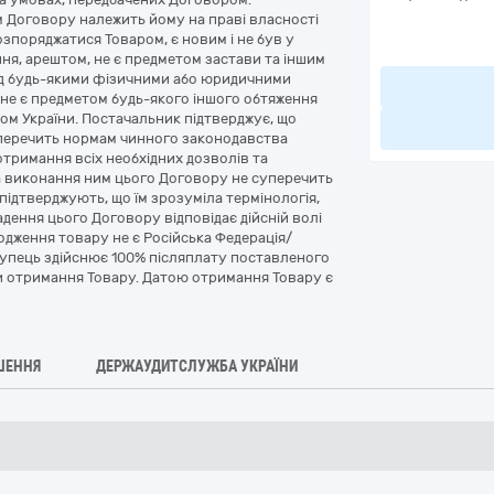
м Договору належить йому на праві власності
зпоряджатися Товаром, є новим і не був у
ня, арештом, не є предметом застави та іншим
ед будь-якими фізичними або юридичними
 не є предметом будь-якого іншого обтяження
ом України. Постачальник підтверджує, що
уперечить нормам чинного законодавства
отримання всіх необхідних дозволів та
та виконання ним цього Договору не суперечить
ідтверджують, що їм зрозуміла термінологія,
дення цього Договору відповідає дійсній волі
одження товару не є Російська Федерація/
окупець здійснює 100% післяплату поставленого
ти отримання Товару. Датою отримання Товару є
ШЕННЯ
ДЕРЖАУДИТСЛУЖБА УКРАЇНИ