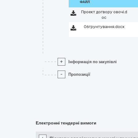
ФАЙЛ
Проект догвору овочі.d
oc
Обгрунтування.docx
+
Інформація по закупівлі
-
Пропозиції
Електронні тендерні вимоги