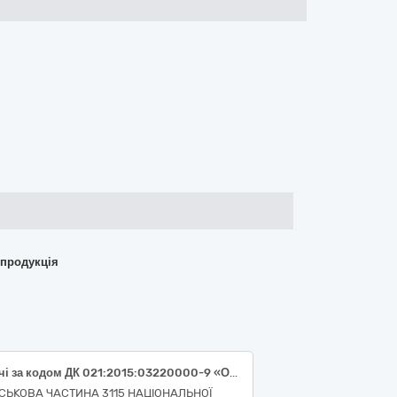
 продукція
Овочі за кодом ДК 021:2015:03220000-9 «Овочі, фрукти та горіхи», а саме: капуста цвітна (ДК 021:2015:03221420-6 «Капуста цвітна»), баклажан (ДК 021:2015:03221200-8 «Плодові овочі»), кабачок (ДК 021:2015:03221250-3 «Кабачки»), огірок свіжий (ДК 021:2015:03221270-9 «Огірки»), перець солодкий (ДК 021:2015:03221230-7 «Перець овочевий»).
ЙСЬКОВА ЧАСТИНА 3115 НАЦІОНАЛЬНОЇ