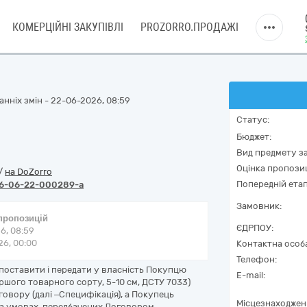
КОМЕРЦІЙНІ ЗАКУПІВЛІ
PROZORRO.ПРОДАЖІ
нніх змін - 22-06-2026, 08:59
Статус:
Бюджет:
Вид предмету за
Оцінка пропозиц
/
на DoZorro
Попередній етап
6-06-22-000289-a
Замовник:
 пропозицій
ЄДРПОУ:
6, 08:59
6, 00:00
Контактна особ
Телефон:
поставити і передати у власність Покупцю
E-mail:
ршого товарного сорту, 5-10 см, ДСТУ 7033)
говору (далі –Специфікація), а Покупець
Місцезнаходжен
на умовах, передбачених Договором.