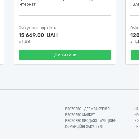
інтернат
ГВАР
Очікувана вартість
Очік
15 669,00 UAH
12
з ПДВ
з П
Дивитись
PROZORRO - ДЕРЖЗАКУПІВЛІ
НА
PROZORRO MARKET
НО
PROZORRO.ПРОДАЖІ - АУКЦІОНИ
КО
КОМЕРЦІЙНІ ЗАКУПІВЛІ
ПР