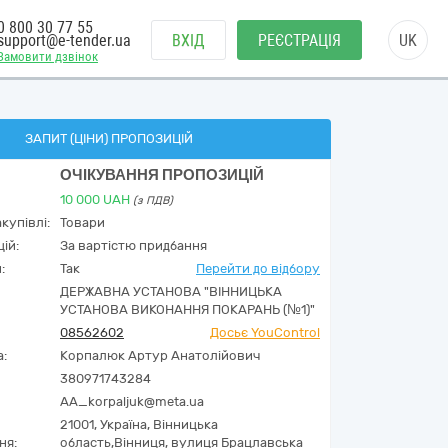
0 800 30 77 55
support@e-tender.ua
ВХІД
РЕЄСТРАЦІЯ
UK
Замовити дзвінок
ЗАПИТ (ЦІНИ) ПРОПОЗИЦІЙ
ОЧІКУВАННЯ ПРОПОЗИЦІЙ
10 000
UAH
(з ПДВ)
купівлі:
Товари
ій:
За вартістю придбання
:
Так
Перейти до відбору
ДЕРЖАВНА УСТАНОВА "ВІННИЦЬКА
УСТАНОВА ВИКОНАННЯ ПОКАРАНЬ (№1)"
08562602
Досьє YouControl
а:
Корпалюк Артур Анатолійович
380971743284
AA_korpaljuk@meta.ua
21001,
Україна
,
Вінницька
ня:
область,
Вінниця,
вулиця Брацлавська