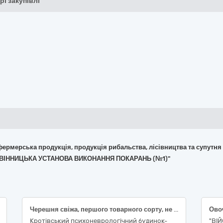
рі закупівлі
 фермерська продукція, продукція рибальства, лісівництва та супутня
 "ВІННИЦЬКА УСТАНОВА ВИКОНАННЯ ПОКАРАНЬ (№1)"
Черешня свіжа, першого товарного сорту, не менше 20 мм, ДСТУ 8153; Полуниця свіжа, першого товарного сорту, ДСТУ 7653
Кротівський психоневрологічний будинок-
"ВІ