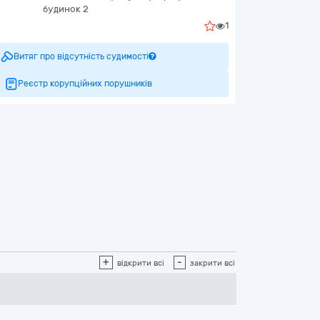
будинок 2
1
Витяг про відсутність судимості
Реєстр корупційних порушників
+
-
відкрити всі
закрити всі