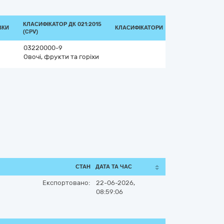
КЛАСИФІКАТОР ДК 021:2015
ВКИ
КЛАСИФІКАТОРИ
(CPV)
03220000-9
Овочі, фрукти та горіхи
СТАН
ДАТА ТА ЧАС
Експортовано:
22-06-2026,
08:59:06