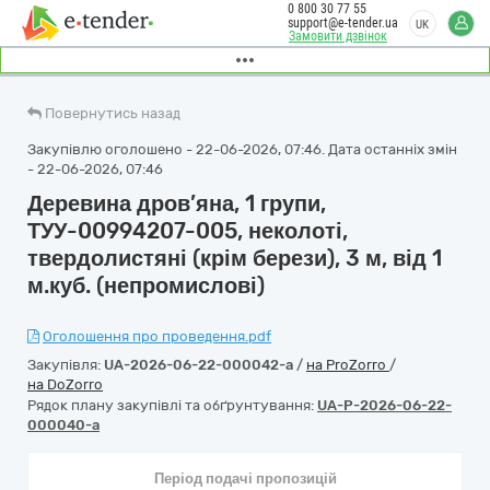
0 800 30 77 55
support@e-tender.ua
UK
Замовити дзвінок
Повернутись назад
Закупівлю оголошено - 22-06-2026, 07:46. Дата останніх змін
- 22-06-2026, 07:46
Деревина дров’яна, 1 групи,
ТУУ-00994207-005, неколоті,
твердолистяні (крім берези), 3 м, від 1
м.куб. (непромислові)
Оголошення про проведення.pdf
Закупівля:
UA-2026-06-22-000042-a
/
на ProZorro
/
на DoZorro
Рядок плану закупівлі та обґрунтування:
UA-P-2026-06-22-
000040-a
Період подачі пропозицій