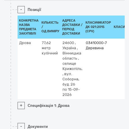
-
Позиції
КОНКРЕТНА
АДРЕСА
КІЛЬКІСТЬ
КЛАСИФІКАТОР
НАЗВА
ДОСТАВКИ /
/
ДК 021:2015
КЛАСИФІ
ПРЕДМЕТА
ПЕРІОД
ОД.ВИМІРУ
(CPV)
ЗАКУПІВЛІ
ДОСТАВКИ
Дрова
77,62
24600
,
03410000-7
метр
Україна
,
Деревина
кубічний
Вінницька
область
,
селище
Крижопіль,
,
вул.
Соборна,
буд. 26
по 15-09-
2026
+
Специфікація 1: Дрова
-
Документи