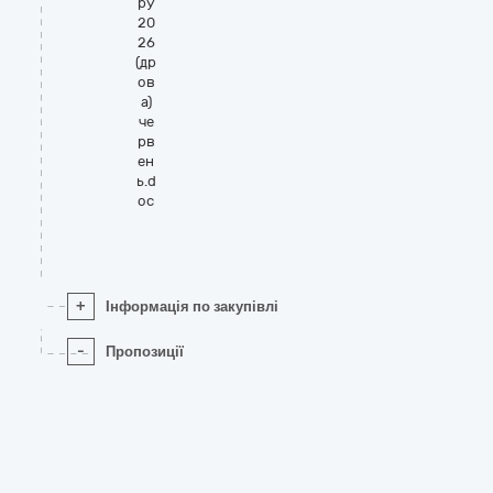
ру
20
26
(др
ов
а)
че
рв
ен
ь.d
oc
+
Інформація по закупівлі
-
Пропозиції