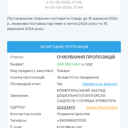
з 22-06-2026, 07:46
по 25-06-2026, 07:44
Постачальник повинен поставити товар: до 15 вересня 2026
р., можлива поставка партіями з липня 2026 року по 15
вересеня 2026 року.
ЗАПИТ (ЦІНИ) ПРОПОЗИЦІЙ
ОЧІКУВАННЯ ПРОПОЗИЦІЙ
Статус:
Бюджет:
248 380
UAH
(з ПДВ)
Вид предмету закупівлі:
Товари
Оцінка пропозицій:
За вартістю придбання
Попередній етап:
Так
Перейти до відбору
КРИЖОПІЛЬСЬКИЙ ЗАКЛАД
Замовник:
ДОШКІЛЬНОЇ ОСВІТИ (ЯСЛА -
САДОК) № 1 СЕЛИЩА КРИЖОПІЛЬ
ЄДРПОУ:
26223499
Досьє YouControl
Контактна особа:
Людмила Цибуляк
Телефон:
+380988007030
E-mail:
kzdo1@ukr.net