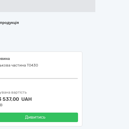
 продукція
евина
ькова частина Т0430
увана вартість
3 537,00 UAH
ДВ
Дивитись