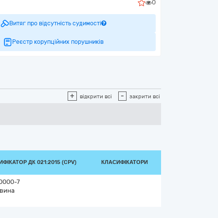
0
Витяг про відсутність судимості
Реєстр корупційних порушників
+
-
відкрити всі
закрити всі
ФІКАТОР ДК 021:2015 (CPV)
КЛАСИФІКАТОРИ
0000-7
вина