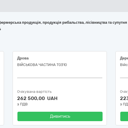
 фермерська продукція, продукція рибальства, лісівництва та супутня
6
Дрова
Дер
ВІЙСЬКОВА ЧАСТИНА Т0310
Війс
Очікувана вартість
Очік
262 500,00 UAH
22
з ПДВ
з П
Дивитись