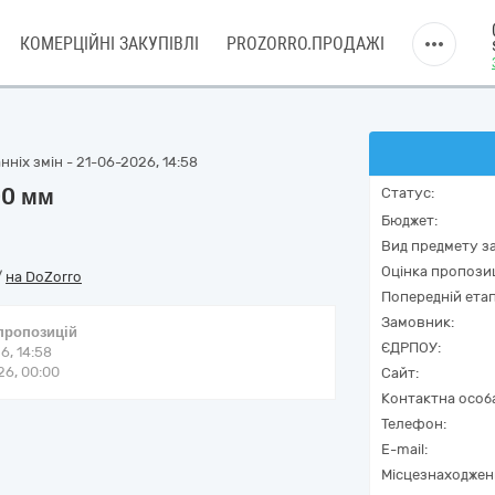
КОМЕРЦІЙНІ ЗАКУПІВЛІ
PROZORRO.ПРОДАЖІ
ніх змін - 21-06-2026, 14:58
00 мм
Статус:
Бюджет:
Вид предмету за
Оцінка пропозиц
/
на DoZorro
Попередній етап
Замовник:
 пропозицій
ЄДРПОУ:
6, 14:58
6, 00:00
Сайт:
Контактна особ
Телефон:
E-mail:
Місцезнаходжен