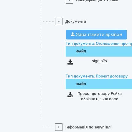
-
Документи
Завантажити архівом
Тип документа: Оголошення про п
ФАЙЛ
sign.p7s
Тип документа: Проект договору
ФАЙЛ
Проєкт договору Рейка
обрізна цільна.docx
+
Інформація по закупівлі