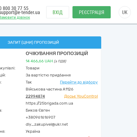
0 800 30 77 55
support@e-tender.ua
ВХІД
РЕЄСТРАЦІЯ
UK
Замовити дзвінок
ЗАПИТ (ЦІНИ) ПРОПОЗИЦІЙ
ОЧІКУВАННЯ ПРОПОЗИЦІЙ
14 466,66
UAH
(з ПДВ)
купівлі:
Товари
ій:
За вартістю придбання
:
Так
Перейти до відбору
Військова частина А1126
22994874
Досьє YouControl
https://25brigada.com.ua
а:
Биков Євген
+380961616907
dly_zakupivel@ukr.net
ня:
Україна