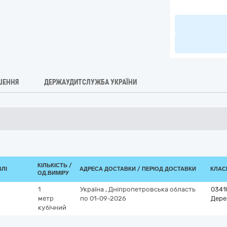
ШЕННЯ
ДЕРЖАУДИТСЛУЖБА УКРАЇНИ
КІЛЬКІСТЬ /
ВЛІ
АДРЕСА ДОСТАВКИ / ПЕРІОД ДОСТАВКИ
КЛАСИ
ОД.ВИМІРУ
1
Україна
,
Дніпропетровська область
0341
метр
по 01-09-2026
Дере
кубічний