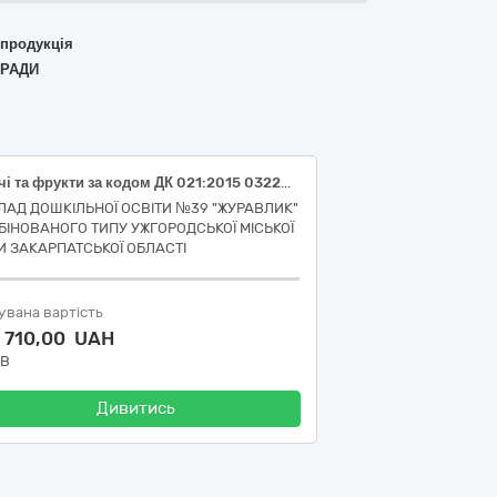
 продукція
 РАДИ
Овочі та фрукти за кодом ДК 021:2015 03220000-9 Овочі, фрукти та горіхи
ЛАД ДОШКІЛЬНОЇ ОСВІТИ №39 "ЖУРАВЛИК"
БІНОВАНОГО ТИПУ УЖГОРОДСЬКОЇ МІСЬКОЇ
И ЗАКАРПАТСЬКОЇ ОБЛАСТІ
увана вартість
2 710,00 UAH
ДВ
Дивитись