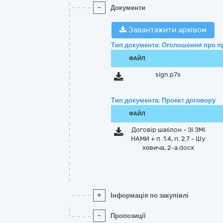
-
Документи
Завантажити архівом
Тип документа: Оголошення про п
ФАЙЛ
sign.p7s
Тип документа: Проект договору
ФАЙЛ
Договір шаблон - Зі ЗМі
НАМИ + п. 1.4, п. 2.7 - Шу
хевича, 2-а.docx
+
Інформація по закупівлі
-
Пропозиції