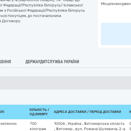
Місцезнаходжен
ї Федерації/Республіки Білорусь/ Ісламської
м з Російської Федерації/Республіки Білорусь
ться покупцем, до постачальника
в Договору.
ШЕННЯ
ДЕРЖАУДИТСЛУЖБА УКРАЇНИ
КІЛЬКІСТЬ /
ВЛІ
АДРЕСА ДОСТАВКИ / ПЕРІОД ДОСТАВКИ
ОД.ВИМІРУ
ю зеленню
700
10004
,
Україна
,
Житомирська область
кілограм
,
Житомир
,
вул. Романа Шухевича, 2-а