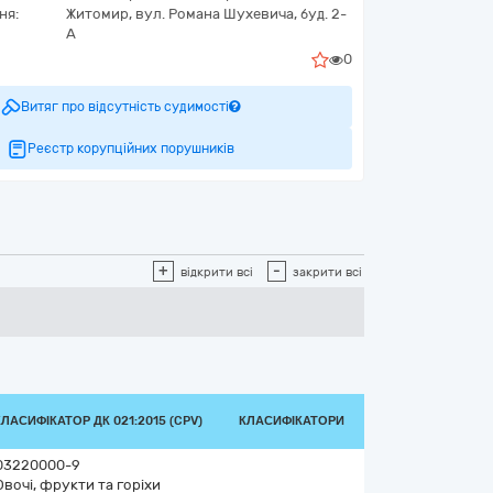
ня:
Житомир,
вул. Романа Шухевича, буд. 2-
А
0
Витяг про відсутність судимості
Реєстр корупційних порушників
+
-
відкрити всі
закрити всі
КЛАСИФІКАТОР ДК 021:2015 (CPV)
КЛАСИФІКАТОРИ
03220000-9
Овочі, фрукти та горіхи