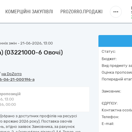
КОМЕРЦІЙНІ ЗАКУПІВЛІ
PROZORRO.ПРОДАЖІ
ніх змін - 21-06-2026, 13:00
) (03221000-6 Овочі)
Статус:
Бюджет:
Вид предмету за
Оцінка пропозиц
/
на DoZorro
Попередній етап
6-06-21-000196-a
Замовник:
 пропозицій
6, 13:00
ЄДРПОУ:
6, 00:00
Контактна особ
(обрано з доступних профілів на ресурсі
Телефон:
ого врожаю 2026 року). Поставка овочів
E-mail:
ень, згідно заявок Замовника, за рахунок
ича, 2-а (харчоблок лікарні). 1.4. Товар, що