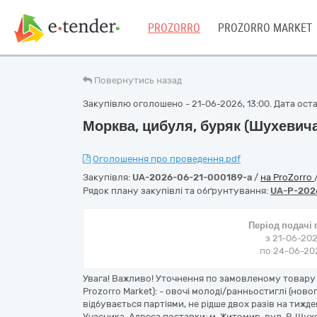
PROZORRO
PROZORRO MARKET
Повернутись назад
Закупівлю оголошено - 21-06-2026, 13:00. Дата остан
Морква, цибуля, буряк (Шухевича
Оголошення про проведення.pdf
Закупівля:
UA-2026-06-21-000189-a
/
на ProZorro
Рядок плану закупівлі та обґрунтування:
UA-P-202
Період подачі
з 21-06-202
по 24-06-202
Увага! Важливо! Уточнення по замовленому товару 
Prozorro Market): - овочі молоді/ранньостиглі (нов
відбувається партіями, не рідше двох разів на тижд
Учасника. Адреса поставки: м. Житомир, вул. Р. Шухев