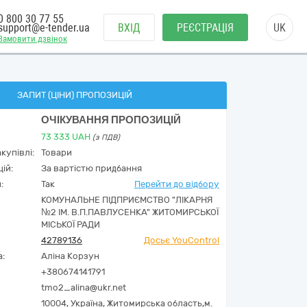
0 800 30 77 55
support@e-tender.ua
ВХІД
РЕЄСТРАЦІЯ
UK
Замовити дзвінок
ЗАПИТ (ЦІНИ) ПРОПОЗИЦІЙ
ОЧІКУВАННЯ ПРОПОЗИЦІЙ
73 333
UAH
(з ПДВ)
купівлі:
Товари
ій:
За вартістю придбання
:
Так
Перейти до відбору
КОМУНАЛЬНЕ ПІДПРИЄМСТВО "ЛІКАРНЯ
№2 ІМ. В.П.ПАВЛУСЕНКА" ЖИТОМИРСЬКОЇ
МІСЬКОЇ РАДИ
42789136
Досьє YouControl
а:
Аліна Корзун
+380674141791
tmo2_alina@ukr.net
10004,
Україна
,
Житомирська область,
м.