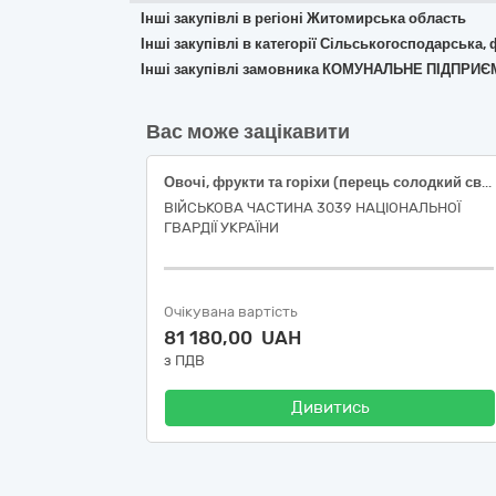
Інші закупівлі в регіоні Житомирська область
Інші закупівлі в категорії Сільськогосподарська,
Інші закупівлі замовника КОМУНАЛЬНЕ ПІДПРИ
Вас може зацікавити
Овочі, фрукти та горіхи (перець солодкий свіжий подовженої форми, огірки свіжі польові короткоплідні, помідори тепличні свіжі округлі, часник свіжий вищого товарного сорту)
ВІЙСЬКОВА ЧАСТИНА 3039 НАЦІОНАЛЬНОЇ
ГВАРДІЇ УКРАЇНИ
Очікувана вартість
81 180,00 UAH
з ПДВ
Дивитись