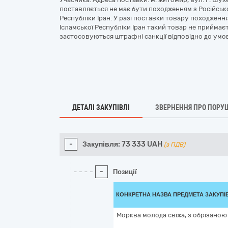
поставляється не має бути походженням з Російсько
Республіки Іран. У разі поставки товару походження
Ісламської Республіки Іран такий товар не приймає
застосовуються штрафні санкції відповідно до умо
ДЕТАЛІ ЗАКУПІВЛІ
ЗВЕРНЕННЯ ПРО ПОРУ
-
Закупівля:
73 333
UAH
(з ПДВ)
-
Позиції
КОНКРЕТНА НАЗВА ПРЕДМЕТА ЗАКУПІ
Морква молода свіжа, з обрізано