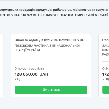
 фермерська продукція, продукція рибальства, лісівництва та супутня
ЄМСТВО "ЛІКАРНЯ №2 ІМ. В.П.ПАВЛУСЕНКА" ЖИТОМИРСЬКОЇ МІСЬКОЇ
Овочі за кодом ДК 021:2015:03220000-9 «Овочі, фрукти та горіхи», а саме: капуста цвітна (ДК 021:2015:03221420-6 «Капуста цвітна»), баклажан (ДК 021:2015:03221200-8 «Плодові овочі»), кабачок (ДК 021:2015:03221250-3 «Кабачки»), огірок свіжий (ДК 021:2015:03221270-9 «Огірки»), перець солодкий (ДК 021:2015:03221230-7 «Перець овочевий»).
"ВІЙСЬКОВА ЧАСТИНА 3115 НАЦІОНАЛЬНОЇ
ЗАК
ГВАРДІЇ УКРАЇНИ"
КОМ
РАД
Очікувана вартість
Очік
128 050,00 UAH
17
з ПДВ
з П
Дивитись