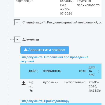
сорт вищий
область
,
круп'яної
Київ
промисловості
по 30-
07-2026
+
Специфікація 1: Рис довгозернистий шліфований, сор
-
Документи
Завантажити архівом
Тип документа: Оголошення про проведення
закупівлі
ДАТА
ФАЙЛ
ПРИВАТНІСТЬ
СТАН
ТА
ЧАС
sig
публічний
Експортовано:
20-06-
n.p
2026,
7s
10:53:36
Тип документа: Проект договору