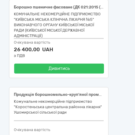
Борошно пшеничне фасоване (ДК 021:2015 (CPV) : 15610000-7 Продукція борошномельно-круп'яної промисловості)
КОМУНАЛЬНЕ НЕКОМЕРЦІЙНЕ ПІДПРИЄМСТВО
"КИЇВСЬКА МІСЬКА КЛІНІЧНА ЛІКАРНЯ №5"
ВИКОНАВЧОГО ОРГАНУ КИЇВСЬКОЇ МІСЬКОЇ
РАДИ (КИЇВСЬКОЇ МІСЬКОЇ ДЕРЖАВНОЇ
АДМІНІСТРАЦІЇ)
Очікувана вартість
26 400,00 UAH
з ПДВ
Дивитись
Продукція борошномельно-круп'яної промисловості ДК 021:2015 - 15610000-7 - Продукція борошномельно-круп'яної промисловості (Крупа пшенична Артек з м'яких сортів пшениці, ДСТУ 7699, 1 кг, код ДК 021:2015 - 15613300-1 Злакові продукти; Крупа вівсяна, плющена, ґатунок вищий, ДСТУ 7698, код ДК 021:2015 - 15613100-9 - Вівсяна крупа).
Комунальне некомерційне підприємство
"Коростеньська центральна районна лікарня"
Ушомирської сільської ради
Очікувана вартість