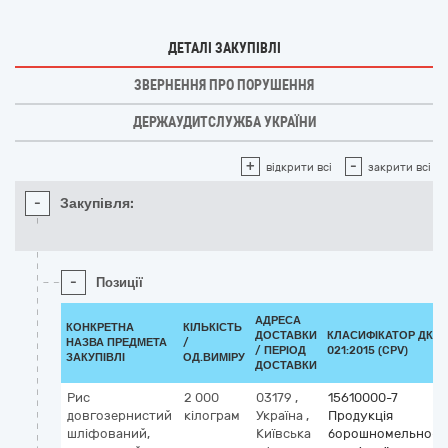
ДЕТАЛІ ЗАКУПІВЛІ
ЗВЕРНЕННЯ ПРО ПОРУШЕННЯ
ДЕРЖАУДИТСЛУЖБА УКРАЇНИ
+
-
відкрити всі
закрити всі
-
Закупівля:
-
Позиції
АДРЕСА
КОНКРЕТНА
КІЛЬКІСТЬ
ДОСТАВКИ
КЛАСИФІКАТОР ДК
НАЗВА ПРЕДМЕТА
/
/ ПЕРІОД
021:2015 (CPV)
ЗАКУПІВЛІ
ОД.ВИМІРУ
ДОСТАВКИ
Рис
2 000
03179
,
15610000-7
довгозернистий
кілограм
Україна
,
Продукція
шліфований,
Київська
борошномельно-