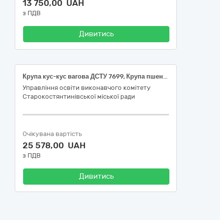
13 750,00 UAH
з ПДВ
Дивитись
Крупа кус-кус вагова ДСТУ 7699, Крупа пшенична булгур вагова, 7699
Управління освіти виконавчого комітету
Старокостянтинівської міської ради
Очікувана вартість
25 578,00 UAH
з ПДВ
Дивитись