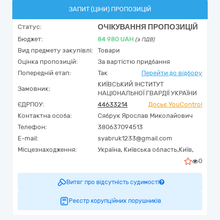
ЗАПИТ (ЦІНИ) ПРОПОЗИЦІЙ
ОЧІКУВАННЯ ПРОПОЗИЦІЙ
Статус:
Бюджет:
84 980
UAH
(з ПДВ)
Вид предмету закупівлі:
Товари
Оцінка пропозицій:
За вартістю придбання
Попередній етап:
Так
Перейти до відбору
КИЇВСЬКИЙ ІНСТИТУТ
Замовник:
НАЦІОНАЛЬНОЇ ГВАРДІЇ УКРАЇНИ
ЄДРПОУ:
44633214
Досьє YouControl
Контактна особа:
Сябрук Ярослав Миколайович
Телефон:
380637094513
E-mail:
syabruk1233@gmail.com
Місцезнаходження:
Україна
,
Київська область,
Київ,
0
Витяг про відсутність судимості
Реєстр корупційних порушників